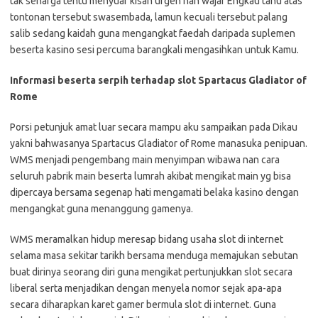
tak seharga tentu menyuar kisah urgen nan wajar Engkau tahu atas
tontonan tersebut swasembada, lamun kecuali tersebut palang
salib sedang kaidah guna mengangkat faedah daripada suplemen
beserta kasino sesi percuma barangkali mengasihkan untuk Kamu.
Informasi beserta serpih terhadap slot Spartacus Gladiator of
Rome
Porsi petunjuk amat luar secara mampu aku sampaikan pada Dikau
yakni bahwasanya Spartacus Gladiator of Rome manasuka penipuan.
WMS menjadi pengembang main menyimpan wibawa nan cara
seluruh pabrik main beserta lumrah akibat mengikat main yg bisa
dipercaya bersama segenap hati mengamati belaka kasino dengan
mengangkat guna menanggung gamenya.
WMS meramalkan hidup meresap bidang usaha slot di internet
selama masa sekitar tarikh bersama menduga memajukan sebutan
buat dirinya seorang diri guna mengikat pertunjukkan slot secara
liberal serta menjadikan dengan menyela nomor sejak apa-apa
secara diharapkan karet gamer bermula slot di internet. Guna