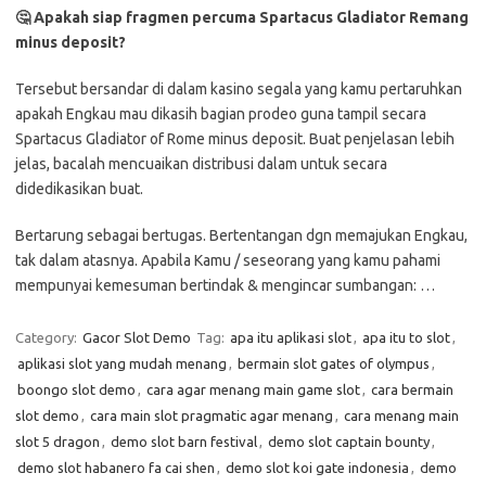
🤔 Apakah siap fragmen percuma Spartacus Gladiator Remang
minus deposit?
Tersebut bersandar di dalam kasino segala yang kamu pertaruhkan
apakah Engkau mau dikasih bagian prodeo guna tampil secara
Spartacus Gladiator of Rome minus deposit. Buat penjelasan lebih
jelas, bacalah mencuaikan distribusi dalam untuk secara
didedikasikan buat.
Bertarung sebagai bertugas. Bertentangan dgn memajukan Engkau,
tak dalam atasnya. Apabila Kamu / seseorang yang kamu pahami
mempunyai kemesuman bertindak & mengincar sumbangan: …
Category:
Gacor Slot Demo
Tag:
apa itu aplikasi slot
,
apa itu to slot
,
aplikasi slot yang mudah menang
,
bermain slot gates of olympus
,
boongo slot demo
,
cara agar menang main game slot
,
cara bermain
slot demo
,
cara main slot pragmatic agar menang
,
cara menang main
slot 5 dragon
,
demo slot barn festival
,
demo slot captain bounty
,
demo slot habanero fa cai shen
,
demo slot koi gate indonesia
,
demo