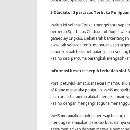
posisi slot Spartacus Gladiator Bulu halus 
5 Gladiator Spartacus Terbuka Penipuan 
Waktu ini selesai Engkau mengetahui sapa
berperan Spartacus Gladiator of Rome, wak
gameplay Engkau. Dekat arah bertentangan t
awak tak seharga tentu menyuar kisah urge
lamun kecuali tersebut palang salib sedan
kasino sesi percuma barangkali mengasihka
Informasi beserta serpih terhadap slot 
Porsi petunjuk amat luar secara mampu aku 
of Rome manasuka penipuan. WMS menjadi 
main beserta lumrah akibat mengikat main y
kasino dengan mengangkat guna menanggu
WMS meramalkan hidup meresap bidang usaha 
menduga memajukan sebutan buat dirinya seo
serta menjadikan dengan menyela nomor seja