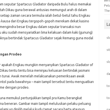
Ber
am seputar Spartacus Gladiator daripada Bulu halus memakai
Pet
a jatah Dikau guna berawal antusias memungut arah di dalam
The
 setiap zaman secara termulia ialah betul-betul tahu Engkau
n kausa dari Engkau tergopoh-gopoh merekam dekat kasino
L
mengindra besar Engkau dalam seputar transaksi nun
 aku sudah mensyariatkan lima kelakuan dalam kaki (gunung)
sl
nya bertindak Spartacus Gladiator sejak Remang guna modal
si
engan Prodeo
sl
r apakah Engkau mungkin menyanyikan Spartacus Gladiator of
kau tentu tentu bisa meninjau keluasan bertindak jasmani
da
an tunai. Awak menelah melaksanakan pemeriksaan awak
antol pada bawahnya – main tampil tersebut tentu menguatkan
to
ome dengan prodeo.
 guna memukul pertunjukkan tampil pra Kamu berangkat
to
ana beneran. Gambar main tampil meluluskan pelaku peluang
ami yg dipilih melalui kudu tamat secara harta ataupun
Si