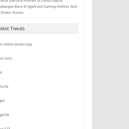
sama Sherlock Holmes di Dunia Digital:
ualangan Baru di Yggdrasil Gaming Holmes And
 Stolen Stones
atest Trends
ot online terpercaya
tus toto
ot
ta hk
gel
gel hk
tus123