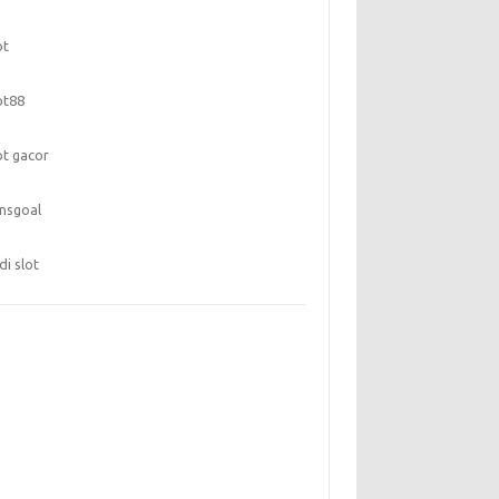
ot
ot88
ot gacor
nsgoal
di slot