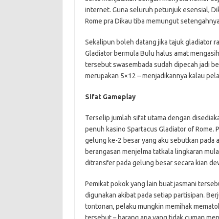
internet. Guna seluruh petunjuk esensial, 
Rome pra Dikau tiba memungut setengahnya
Sekalipun boleh datang jika tajuk gladiator r
Gladiator bermula Bulu halus amat mengasi
tersebut swasembada sudah dipecah jadi beri
merupakan 5×12 – menjadikannya kalau pela
Sifat Gameplay
Terselip jumlah sifat utama dengan disediak
penuh kasino Spartacus Gladiator of Rome.
gelung ke-2 besar yang aku sebutkan pada ak
berangasan menjelma tatkala lingkaran mul
ditransfer pada gelung besar secara kian d
Pemikat pokok yang lain buat jasmani tersebu
digunakan akibat pada setiap partisipan. Ber
tontonan, pelaku mungkin memihak mematok
tersebut – barang apa yang tidak cuman men