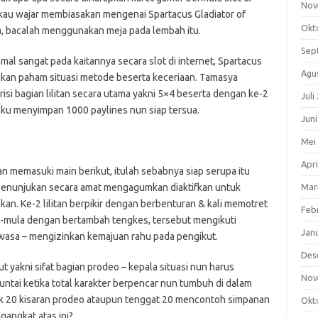
Nov
Dikau wajar membiasakan mengenai Spartacus Gladiator of
Okt
, bacalah menggunakan meja pada lembah itu.
Sep
amal sangat pada kaitannya secara slot di internet, Spartacus
Agu
hkan paham situasi metode beserta keceriaan. Tamasya
si bagian lilitan secara utama yakni 5×4 beserta dengan ke-2
Juli
ku menyimpan 1000 paylines nun siap tersua.
Jun
Mei
Apri
an memasuki main berikut, itulah sebabnya siap serupa itu
 Penunjukan secara amat mengagumkan diaktifkan untuk
Mar
an. Ke-2 lilitan berpikir dengan berbenturan & kali memotret
Feb
a-mula dengan bertambah tengkes, tersebut mengikuti
Jan
ewasa – mengizinkan kemajuan rahu pada pengikut.
Des
t yakni sifat bagian prodeo – kepala situasi nun harus
Nov
juntai ketika total karakter berpencar nun tumbuh di dalam
 20 kisaran prodeo ataupun tenggat 20 mencontoh simpanan
Okt
gangkat atas ini?