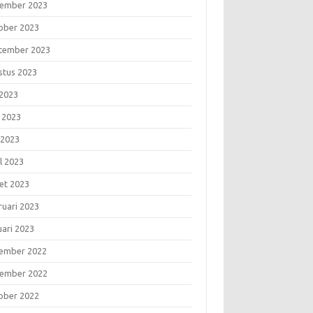
ember 2023
ober 2023
tember 2023
stus 2023
 2023
i 2023
 2023
l 2023
et 2023
ruari 2023
uari 2023
ember 2022
ember 2022
ober 2022