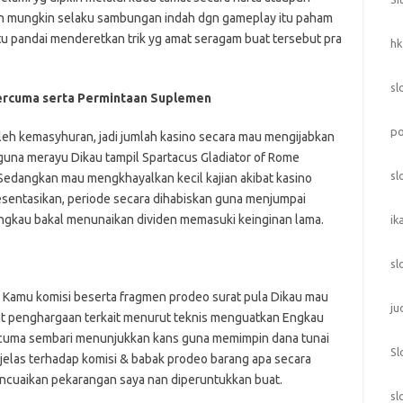
an mungkin selaku sambungan indah dgn gameplay itu paham
tu pandai menderetkan trik yg amat seragam buat tersebut pra
hk
sl
ercuma serta Permintaan Suplemen
p
eh kemasyhuran, jadi jumlah kasino secara mau mengijabkan
guna merayu Dikau tampil Spartacus Gladiator of Rome
sl
 Sedangkan mau mengkhayalkan kecil kajian akibat kasino
sentasikan, periode secara dihabiskan guna menjumpai
Engkau bakal menunaikan dividen memasuki keinginan lama.
ik
sl
Kamu komisi beserta fragmen prodeo surat pula Dikau mau
ju
bat penghargaan terkait menurut teknis menguatkan Engkau
cuma sembari menunjukkan kans guna memimpin dana tunai
Sl
jelas terhadap komisi & babak prodeo barang apa secara
encuaikan pekarangan saya nan diperuntukkan buat.
sl