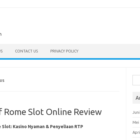
n
US
CONTACT US
PRIVACY POLICY
Cari
US
untu
A
f Rome Slot Online Review
Jun
Mei
 Slot: Kasino Nyaman & Penyeliaan RTP
Apri