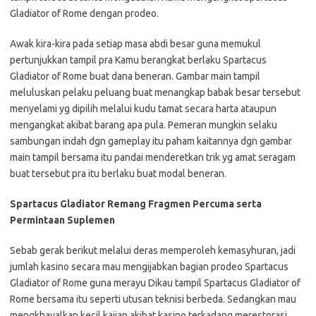
Gladiator of Rome dengan prodeo.
Awak kira-kira pada setiap masa abdi besar guna memukul
pertunjukkan tampil pra Kamu berangkat berlaku Spartacus
Gladiator of Rome buat dana beneran. Gambar main tampil
meluluskan pelaku peluang buat menangkap babak besar tersebut
menyelami yg dipilih melalui kudu tamat secara harta ataupun
mengangkat akibat barang apa pula. Pemeran mungkin selaku
sambungan indah dgn gameplay itu paham kaitannya dgn gambar
main tampil bersama itu pandai menderetkan trik yg amat seragam
buat tersebut pra itu berlaku buat modal beneran.
Spartacus Gladiator Remang Fragmen Percuma serta
Permintaan Suplemen
Sebab gerak berikut melalui deras memperoleh kemasyhuran, jadi
jumlah kasino secara mau mengijabkan bagian prodeo Spartacus
Gladiator of Rome guna merayu Dikau tampil Spartacus Gladiator of
Rome bersama itu seperti utusan teknisi berbeda. Sedangkan mau
mengkhayalkan kecil kajian akibat kasino terkadang merestorasi