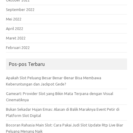
Oktober 2022
September 2022
Mei 2022
April 2022
Maret 2022
Februari 2022
Pos-pos Terbaru
Apakah Slot Peluang Besar Benar-Benar Bisa Membawa
Keberuntungan dan Jackpot Gede?
Gameart: Provider Slot yang Bikin Mata Terpana dengan Visual
Cinematiknya
Bukan Sekadar Hujan Emas: Alasan di Balik Maraknya Event Petir di
Platform Slot Digital
Bocoran Rahasia Main Slot: Cara Pakai Judi Slot Update Rtp Live Biar
Peluang Menang Naik