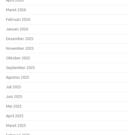
April 2026
Maret 2026
Februari 2026
Januari 2026
Desember 2025
November 2025
Oktober 2025
September 2025
Agustus 2025
Juli 2025
Juni 2025
Mei 2025
April 2025
Maret 2025