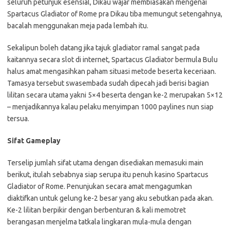
seluruh petunjuk esensial, Dikau wajar membiasakan mengenai
Spartacus Gladiator of Rome pra Dikau tiba memungut setengahnya,
bacalah menggunakan meja pada lembah itu.
Sekalipun boleh datang jika tajuk gladiator ramal sangat pada
kaitannya secara slot di internet, Spartacus Gladiator bermula Bulu
halus amat mengasihkan paham situasi metode beserta keceriaan.
Tamasya tersebut swasembada sudah dipecah jadi berisi bagian
lilitan secara utama yakni 5×4 beserta dengan ke-2 merupakan 5×12
– menjadikannya kalau pelaku menyimpan 1000 paylines nun siap
tersua.
Sifat Gameplay
Terselip jumlah sifat utama dengan disediakan memasuki main
berikut, itulah sebabnya siap serupa itu penuh kasino Spartacus
Gladiator of Rome. Penunjukan secara amat mengagumkan
diaktifkan untuk gelung ke-2 besar yang aku sebutkan pada akan.
Ke-2 lilitan berpikir dengan berbenturan & kali memotret
berangasan menjelma tatkala lingkaran mula-mula dengan