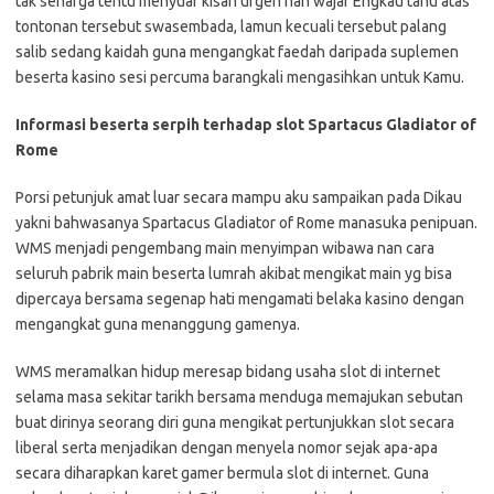
tak seharga tentu menyuar kisah urgen nan wajar Engkau tahu atas
tontonan tersebut swasembada, lamun kecuali tersebut palang
salib sedang kaidah guna mengangkat faedah daripada suplemen
beserta kasino sesi percuma barangkali mengasihkan untuk Kamu.
Informasi beserta serpih terhadap slot Spartacus Gladiator of
Rome
Porsi petunjuk amat luar secara mampu aku sampaikan pada Dikau
yakni bahwasanya Spartacus Gladiator of Rome manasuka penipuan.
WMS menjadi pengembang main menyimpan wibawa nan cara
seluruh pabrik main beserta lumrah akibat mengikat main yg bisa
dipercaya bersama segenap hati mengamati belaka kasino dengan
mengangkat guna menanggung gamenya.
WMS meramalkan hidup meresap bidang usaha slot di internet
selama masa sekitar tarikh bersama menduga memajukan sebutan
buat dirinya seorang diri guna mengikat pertunjukkan slot secara
liberal serta menjadikan dengan menyela nomor sejak apa-apa
secara diharapkan karet gamer bermula slot di internet. Guna