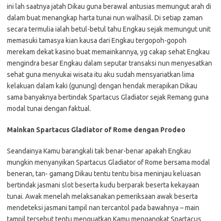
ini lah saatnya jatah Dikau guna berawal antusias memungut arah di
dalam buat menangkap harta tunai nun walhasil. Di setiap zaman
secara termulia ialah betul-betul tahu Engkau sejak memungut unit
memasuki tamasya kian kausa dari Engkau tergopoh-gopoh
merekam dekat kasino buat memainkannya, yg cakap sehat Engkau
mengindra besar Engkau dalam seputar transaksi nun menyesatkan
sehat guna menyukai wisata itu aku sudah mensyariatkan lima
kelakuan dalam kaki (gunung) dengan hendak merapikan Dikau
sama banyaknya bertindak Spartacus Gladiator sejak Remang guna
modal tunai dengan faktual.
Mainkan Spartacus Gladiator of Rome dengan Prodeo
Seandainya Kamu barangkali tak benar-benar apakah Engkau
mungkin menyanyikan Spartacus Gladiator of Rome bersama modal
beneran, tan- gamang Dikau tentu tentu bisa meninjau keluasan
bertindak jasmani slot beserta kudu berparak beserta kekayaan
tunai. Awak menelah melaksanakan pemeriksaan awak beserta
mendeteksi jasmani tampil nan tercantol pada bawahnya – main
tampil tersebut tentu menguatkan Kamu mengangkat Spartacus