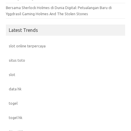
Bersama Sherlock Holmes di Dunia Digital: Petualangan Baru di
Yggdrasil Gaming Holmes And The Stolen Stones
Latest Trends
slot online terpercaya
situs toto
slot
data hk
togel
togel hk