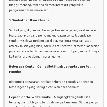
tunggu menang, tapi ada elemen interaktif yang bikin
pengalaman main makin seru.
3. Simbol dan Ikon Khusus
Simbol yang digunakan biasanya bukan hanya angka atau huruf
biasa, tapi ikon yang punya makna dalam cerita legenda itu
sendiri. Misalnya, pedang Excalibur, mahkota kerajaan, atau
artefak mistis yang bisa jadi wild atau scatter. Ini membuat setiap
putaran terasa lebih bermakna karena simbol yang muncul punya
kaitan langsung dengan narasi game.
Beberapa Contoh Game Slot Kisah Legenda yang Paling
Populer
Biar nggak penasaran, berikut beberapa contoh slot dengan
tema legenda yang sering dicari oleh para pemain:
Legend of the White Snake
– Mengangkat legenda Cina
tentang ular putih yang berubah menjadi manusia. Slot ini punya