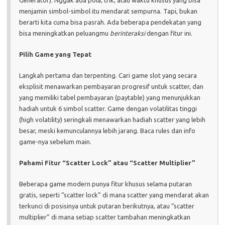
Generator). Nggak ada pola, trik, atau waktu khusus yang bisa
menjamin simbol-simbol itu mendarat sempurna. Tapi, bukan
berarti kita cuma bisa pasrah. Ada beberapa pendekatan yang
bisa meningkatkan peluangmu
berinteraksi
dengan fitur ini.
Pilih Game yang Tepat
Langkah pertama dan terpenting. Cari game slot yang secara
eksplisit menawarkan pembayaran progresif untuk scatter, dan
yang memiliki tabel pembayaran (paytable) yang menunjukkan
hadiah untuk 6 simbol scatter. Game dengan volatilitas tinggi
(high volatility) seringkali menawarkan hadiah scatter yang lebih
besar, meski kemunculannya lebih jarang. Baca rules dan info
game-nya sebelum main.
Pahami Fitur “Scatter Lock” atau “Scatter Multiplier”
Beberapa game modern punya fitur khusus selama putaran
gratis, seperti “scatter lock” di mana scatter yang mendarat akan
terkunci di posisinya untuk putaran berikutnya, atau “scatter
multiplier” di mana setiap scatter tambahan meningkatkan