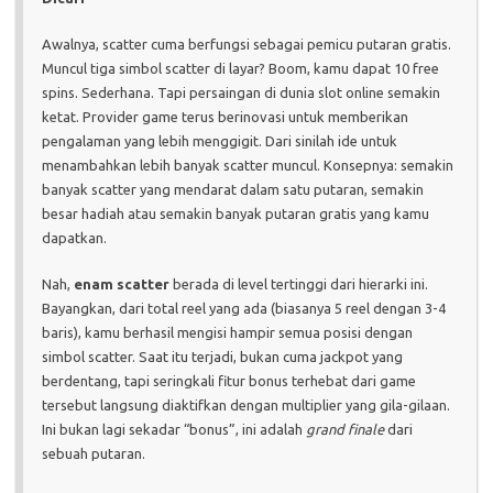
Awalnya, scatter cuma berfungsi sebagai pemicu putaran gratis.
Muncul tiga simbol scatter di layar? Boom, kamu dapat 10 free
spins. Sederhana. Tapi persaingan di dunia slot online semakin
ketat. Provider game terus berinovasi untuk memberikan
pengalaman yang lebih menggigit. Dari sinilah ide untuk
menambahkan lebih banyak scatter muncul. Konsepnya: semakin
banyak scatter yang mendarat dalam satu putaran, semakin
besar hadiah atau semakin banyak putaran gratis yang kamu
dapatkan.
Nah,
enam scatter
berada di level tertinggi dari hierarki ini.
Bayangkan, dari total reel yang ada (biasanya 5 reel dengan 3-4
baris), kamu berhasil mengisi hampir semua posisi dengan
simbol scatter. Saat itu terjadi, bukan cuma jackpot yang
berdentang, tapi seringkali fitur bonus terhebat dari game
tersebut langsung diaktifkan dengan multiplier yang gila-gilaan.
Ini bukan lagi sekadar “bonus”, ini adalah
grand finale
dari
sebuah putaran.