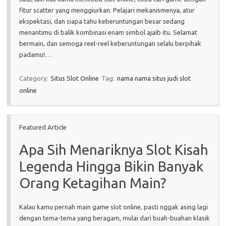
fitur scatter yang menggiurkan. Pelajari mekanismenya, atur
ekspektasi, dan siapa tahu keberuntungan besar sedang
menantimu di balik kombinasi enam simbol ajaib itu. Selamat
bermain, dan semoga reel-reel keberuntungan selalu berpihak
padamu!…
Category:
Situs Slot Online
Tag:
nama nama situs judi slot
online
Featured Article
Apa Sih Menariknya Slot Kisah
Legenda Hingga Bikin Banyak
Orang Ketagihan Main?
Kalau kamu pernah main game slot online, pasti nggak asing lagi
dengan tema-tema yang beragam, mulai dari buah-buahan klasik