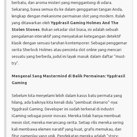
berbatu, dan aroma misteri yang menggantung di udara.
Sekarang, bawa semua itu ke dalam genggaman tangan Anda,
lengkap dengan mekanisme permainan slot yang modern. Itulah
yang ditawarkan oleh
Yggdrasil Gaming Holmes And The
Stolen Stones
. Bukan sekadar slot biasa, ini adalah sebuah
pengalaman interaktif yang menyatukan ketegangan detektif
klasik dengan sensasi taruhan kontemporer. Sebagai penggemar
cerita Sherlock Holmes atau pencinta slot online yang mencari
sesuatu yang berbeda, judul ini layak masuk dalam daftar "must-
try".
Mengenal Sang Mastermind di Balik Permainan: Yggdrasil
Gaming
Sebelum kita menyelami lebih dalam kasus batu permata yang
hilang, ada baiknya kita kenali dulu "pembuat skenario"-nya:
Yggdrasil Gaming. Developer ini sudah terkenal di industri
iGaming sebagai pionir inovasi. Mereka tidak hanya membuat
mesin slot; mereka merancang cerita. Setiap rilis mereka sering
kali membawa elemen naratif yang kuat, grafis memukau, dan
fitur gameplay yang unik. Pendekatan mereka adalah "story-