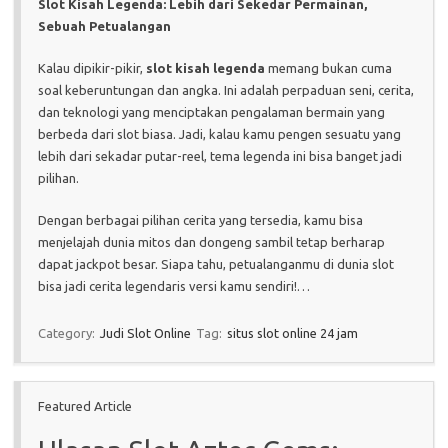
Slot Kisah Legenda: Lebih dari Sekedar Permainan,
Sebuah Petualangan
Kalau dipikir-pikir,
slot kisah legenda
memang bukan cuma
soal keberuntungan dan angka. Ini adalah perpaduan seni, cerita,
dan teknologi yang menciptakan pengalaman bermain yang
berbeda dari slot biasa. Jadi, kalau kamu pengen sesuatu yang
lebih dari sekadar putar-reel, tema legenda ini bisa banget jadi
pilihan.
Dengan berbagai pilihan cerita yang tersedia, kamu bisa
menjelajah dunia mitos dan dongeng sambil tetap berharap
dapat jackpot besar. Siapa tahu, petualanganmu di dunia slot
bisa jadi cerita legendaris versi kamu sendiri!…
Category:
Judi Slot Online
Tag:
situs slot online 24 jam
Featured Article