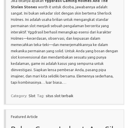
Jika ditanya apakah
Yggdrasil Gaming Holmes And The
Stolen Stones
worth it untuk dicoba, jawabannya adalah:
sangat. Ini bukan sekadar slot dengan skin bertema Sherlock
Holmes. Ini adalah usaha brilian untuk mengangkat standar
permainan slot menjadi sebuah pengalaman bercerita yang
interaktif. Yggdrasil berhasil menangkap esensi dari karakter
Holmes—kecerdasan, observasi, dan kepuasan dalam
memecahkan teka-teki—dan menerjemahkannya ke dalam
mekanika permainan yang solid. Untuk Anda yang bosan dengan
slot konvensional dan mendambakan sesuatu yang punya
kedalaman, game ini adalah kasus yang sempurna untuk
diinvestigasi. Siapkan lensa pembesar Anda, pasang pipa
imajiner, dan mari kita selidiki bersama. Elemennya sederhana,
tapi kombinasinya… luar biasa.…
Category:
Slot
Tag:
situs slot terbaik
Featured Article