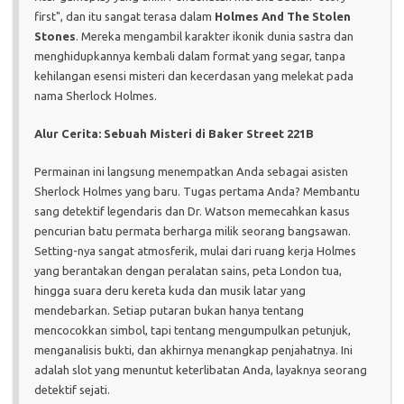
first", dan itu sangat terasa dalam
Holmes And The Stolen
Stones
. Mereka mengambil karakter ikonik dunia sastra dan
menghidupkannya kembali dalam format yang segar, tanpa
kehilangan esensi misteri dan kecerdasan yang melekat pada
nama Sherlock Holmes.
Alur Cerita: Sebuah Misteri di Baker Street 221B
Permainan ini langsung menempatkan Anda sebagai asisten
Sherlock Holmes yang baru. Tugas pertama Anda? Membantu
sang detektif legendaris dan Dr. Watson memecahkan kasus
pencurian batu permata berharga milik seorang bangsawan.
Setting-nya sangat atmosferik, mulai dari ruang kerja Holmes
yang berantakan dengan peralatan sains, peta London tua,
hingga suara deru kereta kuda dan musik latar yang
mendebarkan. Setiap putaran bukan hanya tentang
mencocokkan simbol, tapi tentang mengumpulkan petunjuk,
menganalisis bukti, dan akhirnya menangkap penjahatnya. Ini
adalah slot yang menuntut keterlibatan Anda, layaknya seorang
detektif sejati.