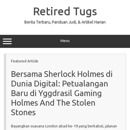
Skip
to
Retired Tugs
content
Berita Terbaru, Panduan Judi, & Artikel Harian
Menu
Featured Article
Bersama Sherlock Holmes di
Dunia Digital: Petualangan
Baru di Yggdrasil Gaming
Holmes And The Stolen
Stones
Bayangkan suasana London abad ke-19 yang berkabut, jalanan