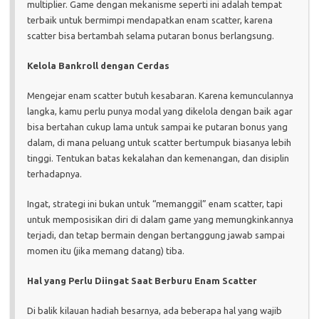
multiplier. Game dengan mekanisme seperti ini adalah tempat
terbaik untuk bermimpi mendapatkan enam scatter, karena
scatter bisa bertambah selama putaran bonus berlangsung.
Kelola Bankroll dengan Cerdas
Mengejar enam scatter butuh kesabaran. Karena kemunculannya
langka, kamu perlu punya modal yang dikelola dengan baik agar
bisa bertahan cukup lama untuk sampai ke putaran bonus yang
dalam, di mana peluang untuk scatter bertumpuk biasanya lebih
tinggi. Tentukan batas kekalahan dan kemenangan, dan disiplin
terhadapnya.
Ingat, strategi ini bukan untuk “memanggil” enam scatter, tapi
untuk memposisikan diri di dalam game yang memungkinkannya
terjadi, dan tetap bermain dengan bertanggung jawab sampai
momen itu (jika memang datang) tiba.
Hal yang Perlu Diingat Saat Berburu Enam Scatter
Di balik kilauan hadiah besarnya, ada beberapa hal yang wajib