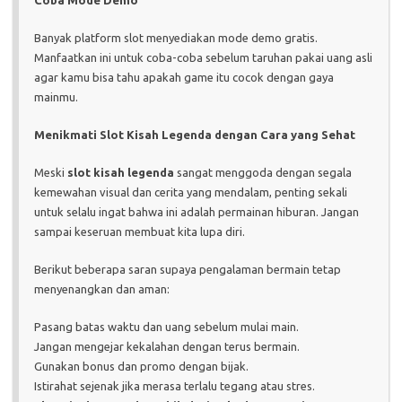
Coba Mode Demo
Banyak platform slot menyediakan mode demo gratis.
Manfaatkan ini untuk coba-coba sebelum taruhan pakai uang asli
agar kamu bisa tahu apakah game itu cocok dengan gaya
mainmu.
Menikmati Slot Kisah Legenda dengan Cara yang Sehat
Meski
slot kisah legenda
sangat menggoda dengan segala
kemewahan visual dan cerita yang mendalam, penting sekali
untuk selalu ingat bahwa ini adalah permainan hiburan. Jangan
sampai keseruan membuat kita lupa diri.
Berikut beberapa saran supaya pengalaman bermain tetap
menyenangkan dan aman:
Pasang batas waktu dan uang sebelum mulai main.
Jangan mengejar kekalahan dengan terus bermain.
Gunakan bonus dan promo dengan bijak.
Istirahat sejenak jika merasa terlalu tegang atau stres.