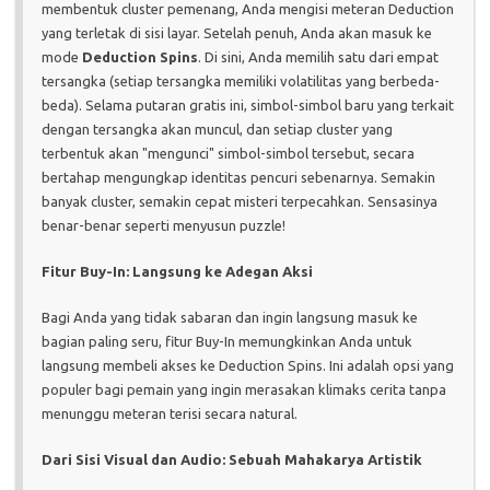
membentuk cluster pemenang, Anda mengisi meteran Deduction
yang terletak di sisi layar. Setelah penuh, Anda akan masuk ke
mode
Deduction Spins
. Di sini, Anda memilih satu dari empat
tersangka (setiap tersangka memiliki volatilitas yang berbeda-
beda). Selama putaran gratis ini, simbol-simbol baru yang terkait
dengan tersangka akan muncul, dan setiap cluster yang
terbentuk akan "mengunci" simbol-simbol tersebut, secara
bertahap mengungkap identitas pencuri sebenarnya. Semakin
banyak cluster, semakin cepat misteri terpecahkan. Sensasinya
benar-benar seperti menyusun puzzle!
Fitur Buy-In: Langsung ke Adegan Aksi
Bagi Anda yang tidak sabaran dan ingin langsung masuk ke
bagian paling seru, fitur Buy-In memungkinkan Anda untuk
langsung membeli akses ke Deduction Spins. Ini adalah opsi yang
populer bagi pemain yang ingin merasakan klimaks cerita tanpa
menunggu meteran terisi secara natural.
Dari Sisi Visual dan Audio: Sebuah Mahakarya Artistik