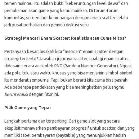
temen mainmu. Itu adalah bukti “keberuntungan level dewa” dan
pemahaman akan game yang kamu mainkan. Di forum-forum
komunitas, screenshot kemenangan dengan enam scatter selalu
jadi pusat perhatian dan pemicu diskusi seru.
Strategi Mencari Enam Scatter: Realistis atau Cuma Mitos?
Pertanyaan besar: bisakah kita “mencari” enam scatter dengan
strategi tertentu? Jawaban jujurnya: scatter, apalagi enam scatter,
didesain secara acak oleh RNG (Random Number Generator). Nggak
ada pola, trik, atau waktu khusus yang bisa menjamin simbol-simbol
itu mendarat sempurna. Tapi, bukan berarti kita cuma bisa pasrah.
Ada beberapa pendekatan yang bisa meningkatkan peluangmu
berinteraksi
dengan fitur ini.
Pilih Game yang Tepat
Langkah pertama dan terpenting. Cari game slot yang secara
eksplisit menawarkan pembayaran progresif untuk scatter, dan yang
memiliki tabel pembayaran (paytable) yang menunjukkan hadiah