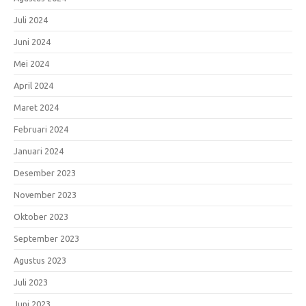
Juli 2024
Juni 2024
Mei 2024
April 2024
Maret 2024
Februari 2024
Januari 2024
Desember 2023
November 2023
Oktober 2023
September 2023
Agustus 2023
Juli 2023
Juni 2023