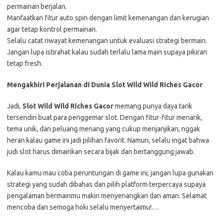
permainan berjalan.
Manfaatkan fitur auto spin dengan limit kemenangan dan kerugian
agar tetap kontrol permainan.
Selalu catat riwayat kemenangan untuk evaluasi strategi bermain.
Jangan lupa istirahat kalau sudah terlalu lama main supaya pikiran
tetap fresh.
Mengakhiri Perjalanan di Dunia Slot Wild Wild Riches Gacor
Jadi,
Slot Wild Wild Riches Gacor
memang punya daya tarik
tersendiri buat para penggemar slot. Dengan fitur-fitur menarik,
tema unik, dan peluang menang yang cukup menjanjikan, nggak
heran kalau game ini jadi pilihan favorit. Namun, selalu ingat bahwa
judi slot harus dimainkan secara bijak dan bertanggung jawab.
Kalau kamu mau coba peruntungan di game ini, jangan lupa gunakan
strategi yang sudah dibahas dan pilih platform terpercaya supaya
pengalaman bermainmu makin menyenangkan dan aman. Selamat
mencoba dan semoga hoki selalu menyertaimu!…