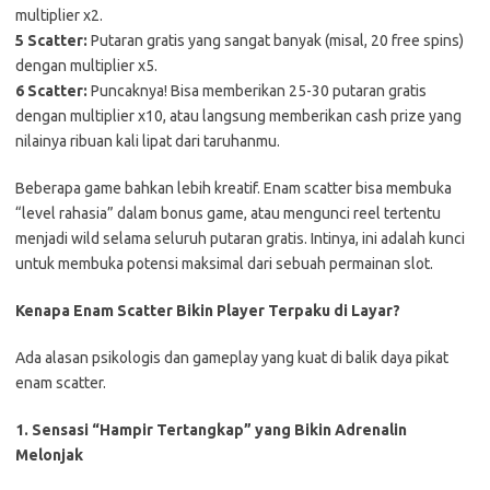
multiplier x2.
5 Scatter:
Putaran gratis yang sangat banyak (misal, 20 free spins)
dengan multiplier x5.
6 Scatter:
Puncaknya! Bisa memberikan 25-30 putaran gratis
dengan multiplier x10, atau langsung memberikan cash prize yang
nilainya ribuan kali lipat dari taruhanmu.
Beberapa game bahkan lebih kreatif. Enam scatter bisa membuka
“level rahasia” dalam bonus game, atau mengunci reel tertentu
menjadi wild selama seluruh putaran gratis. Intinya, ini adalah kunci
untuk membuka potensi maksimal dari sebuah permainan slot.
Kenapa Enam Scatter Bikin Player Terpaku di Layar?
Ada alasan psikologis dan gameplay yang kuat di balik daya pikat
enam scatter.
1. Sensasi “Hampir Tertangkap” yang Bikin Adrenalin
Melonjak