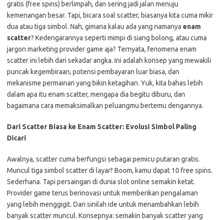
gratis (free spins) berlimpah, dan sering jadi jalan menuju
kemenangan besar. Tapi, bicara soal scatter, biasanya kita cuma mikir
dua atau tiga simbol. Nah, gimana kalau ada yang namanya
enam
scatter
? Kedengarannya seperti mimpi di siang bolong, atau cuma
jargon marketing provider game aja? Ternyata, fenomena enam
scatter ini lebih dari sekadar angka. Ini adalah konsep yang mewakili
puncak kegembiraan, potensi pembayaran luar biasa, dan
mekanisme permainan yang bikin ketagihan. Yuk, kita bahas lebih
dalam apa itu enam scatter, mengapa dia begitu diburu, dan
bagaimana cara memaksimalkan peluangmu bertemu dengannya.
Dari Scatter Biasa ke Enam Scatter: Evolusi Simbol Paling
Dicari
Awalnya, scatter cuma berfungsi sebagai pemicu putaran gratis.
Muncul tiga simbol scatter di layar? Boom, kamu dapat 10 free spins.
Sederhana. Tapi persaingan di dunia slot online semakin ketat.
Provider game terus berinovasi untuk memberikan pengalaman
yang lebih menggigit. Dari sinilah ide untuk menambahkan lebih
banyak scatter muncul. Konsepnya: semakin banyak scatter yang