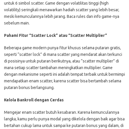
untuk 6 simbol scatter. Game dengan volatilitas tinggi (high
volatility) seringkali menawarkan hadiah scatter yang lebih besar,
meski kemunculannya lebih jarang. Baca rules dan info game-nya
sebelum main.
Pahami Fitur “Scatter Lock” atau “Scatter Multiplier”
Beberapa game modern punya fitur khusus selama putaran gratis,
seperti “scatter lock” di mana scatter yang mendarat akan terkunci
di posisinya untuk putaran berikutnya, atau “scatter multiplier” di
mana setiap scatter tambahan meningkatkan multiplier. Game
dengan mekanisme seperti ini adalah tempat terbaik untuk bermimpi
mendapatkan enam scatter, karena scatter bisa bertambah selama
putaran bonus berlangsung.
Kelola Bankroll dengan Cerdas
Mengejar enam scatter butuh kesabaran. Karena kemunculannya
langka, kamu perlu punya modal yang dikelola dengan baik agar bisa
bertahan cukup lama untuk sampai ke putaran bonus yang dalam, di