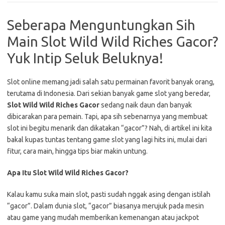
Seberapa Menguntungkan Sih
Main Slot Wild Wild Riches Gacor?
Yuk Intip Seluk Beluknya!
Slot online memang jadi salah satu permainan favorit banyak orang,
terutama di Indonesia. Dari sekian banyak game slot yang beredar,
Slot Wild Wild Riches Gacor
sedang naik daun dan banyak
dibicarakan para pemain. Tapi, apa sih sebenarnya yang membuat
slot ini begitu menarik dan dikatakan “gacor”? Nah, di artikel ini kita
bakal kupas tuntas tentang game slot yang lagi hits ini, mulai dari
fitur, cara main, hingga tips biar makin untung.
Apa Itu Slot Wild Wild Riches Gacor?
Kalau kamu suka main slot, pasti sudah nggak asing dengan istilah
“gacor”. Dalam dunia slot, “gacor” biasanya merujuk pada mesin
atau game yang mudah memberikan kemenangan atau jackpot