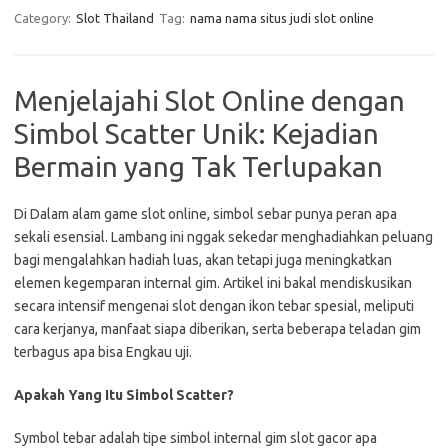
Category:
Slot Thailand
Tag:
nama nama situs judi slot online
Menjelajahi Slot Online dengan
Simbol Scatter Unik: Kejadian
Bermain yang Tak Terlupakan
Di Dalam alam game slot online, simbol sebar punya peran apa
sekali esensial. Lambang ini nggak sekedar menghadiahkan peluang
bagi mengalahkan hadiah luas, akan tetapi juga meningkatkan
elemen kegemparan internal gim. Artikel ini bakal mendiskusikan
secara intensif mengenai slot dengan ikon tebar spesial, meliputi
cara kerjanya, manfaat siapa diberikan, serta beberapa teladan gim
terbagus apa bisa Engkau uji.
Apakah Yang Itu Simbol Scatter?
Symbol tebar adalah tipe simbol internal gim slot gacor apa