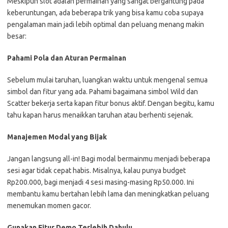
Meskipun slot adalah permainan yang sangat bergantung pada
keberuntungan, ada beberapa trik yang bisa kamu coba supaya
pengalaman main jadi lebih optimal dan peluang menang makin
besar:
Pahami Pola dan Aturan Permainan
Sebelum mulai taruhan, luangkan waktu untuk mengenal semua
simbol dan fitur yang ada. Pahami bagaimana simbol Wild dan
Scatter bekerja serta kapan fitur bonus aktif. Dengan begitu, kamu
tahu kapan harus menaikkan taruhan atau berhenti sejenak.
Manajemen Modal yang Bijak
Jangan langsung all-in! Bagi modal bermainmu menjadi beberapa
sesi agar tidak cepat habis. Misalnya, kalau punya budget
Rp200.000, bagi menjadi 4 sesi masing-masing Rp50.000. Ini
membantu kamu bertahan lebih lama dan meningkatkan peluang
menemukan momen gacor.
Gunakan Fitur Demo Terlebih Dahulu