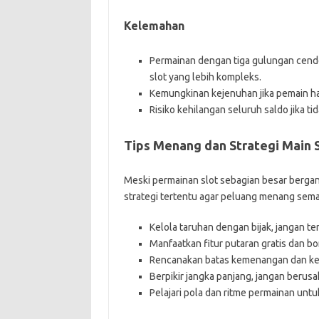
Kelemahan
Permainan dengan tiga gulungan cen
slot yang lebih kompleks.
Kemungkinan kejenuhan jika pemain h
Risiko kehilangan seluruh saldo jika ti
Tips Menang dan Strategi Main 
Meski permainan slot sebagian besar berga
strategi tertentu agar peluang menang semak
Kelola taruhan dengan bijak, jangan te
Manfaatkan fitur putaran gratis dan b
Rencanakan batas kemenangan dan ker
Berpikir jangka panjang, jangan berusa
Pelajari pola dan ritme permainan unt