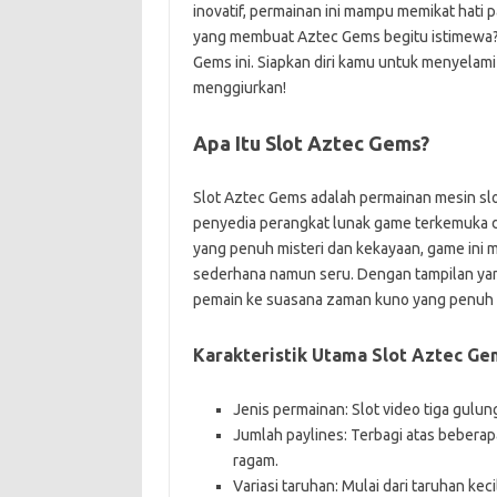
inovatif, permainan ini mampu memikat hati p
yang membuat Aztec Gems begitu istimewa? M
Gems ini. Siapkan diri kamu untuk menyela
menggiurkan!
Apa Itu Slot Aztec Gems?
Slot Aztec Gems adalah permainan mesin slo
penyedia perangkat lunak game terkemuka d
yang penuh misteri dan kekayaan, game ini
sederhana namun seru. Dengan tampilan ya
pemain ke suasana zaman kuno yang penuh 
Karakteristik Utama Slot Aztec Ge
Jenis permainan: Slot video tiga gulun
Jumlah paylines: Terbagi atas beber
ragam.
Variasi taruhan: Mulai dari taruhan kec