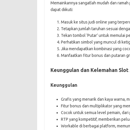
Memainkannya sangatlah mudah dan ramah p
dapat diikuti:
Masuk ke situs judi online yang terpe
Tetapkan jumlah taruhan sesuai denga
Tekan tombol ‘Putar’ untuk memulai p
Perhatikan simbol yang muncul di keti
Jika mendapatkan kombinasi yang coco
Manfaatkan fitur bonus dan putaran g
Keunggulan dan Kelemahan Slot
Keunggulan
Grafis yang menarik dan kaya warna, 
Fitur bonus dan multiplikator yang m
Cocok untuk semua level pemain, dari 
RTP yang kompetitif, memberikan pel
Workable di berbagai platform, memung