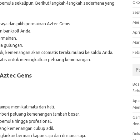
Okt
emula sekalipun. Berikut langkah-langkah sederhana yang
Sep
Mei
rcaya dan pilih permainan Aztec Gems.
n bankroll Anda.
Apri
ermainan.
Mar
ga gulungan.
k, kemenangan akan otomatis terakumulasi ke saldo Anda.
Feb
ratis untuk meningkatkan peluang kemenangan.
P
 Aztec Gems
Bos
Seb
Apa
mampu memikat mata dan hati.
Mem
emberi peluang kemenangan tambah besar.
Gam
pemula hingga profesional.
den
uang kemenangan cukup adil.
Buk
kinkan bermain kapan saja dan di mana saja.