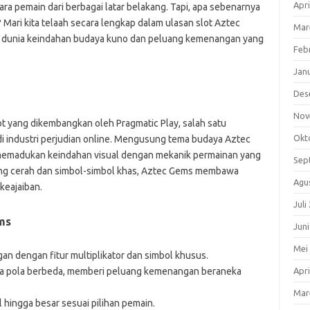
Apri
ara pemain dari berbagai latar belakang. Tapi, apa sebenarnya
ari kita telaah secara lengkap dalam ulasan slot Aztec
Mar
mi dunia keindahan budaya kuno dan peluang kemenangan yang
Feb
Jan
Des
Nov
t yang dikembangkan oleh Pragmatic Play, salah satu
Okt
i industri perjudian online. Mengusung tema budaya Aztec
 memadukan keindahan visual dengan mekanik permainan yang
Sep
ng cerah dan simbol-simbol khas, Aztec Gems membawa
Agu
keajaiban.
Juli
ms
Jun
Mei
gan dengan fitur multiplikator dan simbol khusus.
apa pola berbeda, memberi peluang kemenangan beraneka
Apri
Mar
il hingga besar sesuai pilihan pemain.