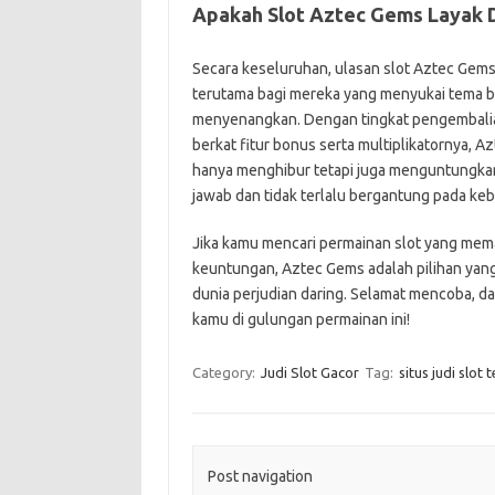
Apakah Slot Aztec Gems Layak 
Secara keseluruhan, ulasan slot Aztec Gems
terutama bagi mereka yang menyukai tema bu
menyenangkan. Dengan tingkat pengembalia
berkat fitur bonus serta multiplikatornya
hanya menghibur tetapi juga menguntungkan
jawab dan tidak terlalu bergantung pada ke
Jika kamu mencari permainan slot yang mema
keuntungan, Aztec Gems adalah pilihan yan
dunia perjudian daring. Selamat mencoba, d
kamu di gulungan permainan ini!
Category:
Judi Slot Gacor
Tag:
situs judi slot 
Post navigation