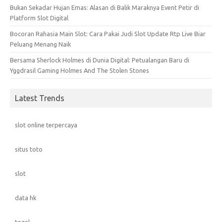
Bukan Sekadar Hujan Emas: Alasan di Balik Maraknya Event Petir di
Platform Slot Digital
Bocoran Rahasia Main Slot: Cara Pakai Judi Slot Update Rtp Live Biar
Peluang Menang Naik
Bersama Sherlock Holmes di Dunia Digital: Petualangan Baru di
Yggdrasil Gaming Holmes And The Stolen Stones
Latest Trends
slot online terpercaya
situs toto
slot
data hk
togel