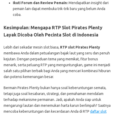
Ikuti Forum dan Review Pemain:
Mendapatkan insight dari
pemain lain dapat membuka trik-trik baru yang belum Anda
coba.
Kesimpulan: Mengapa RTP Slot Pirates Plenty
Layak Dicoba Oleh Pecinta Slot di Indonesia
Lebih dari sekadar mesin slot biasa,
RTP slot Pirates Plenty
membawa Anda dalam petualangan bajak laut yang seru dan penuh
kejutan. Dengan perpaduan tema yang memikat, fitur bonus
menarik, serta peluang RTP yang menguntungkan, game ini menjadi
salah satu pilihan terbaik bagi Anda yang mencari kombinasi hiburan
dan potensi kemenangan besar.
Bermain Pirates Plenty bukan hanya soal keberuntungan semata,
tetapi juga soal kesabaran, strategi, dan pemahaman mendalam
terhadap mekanisme permainan. Jadi, apakah Anda siap untuk
mengarungi lautan dan menemukan harta karun berlimpah? Saatnya
mencoba keberuntungan dan kecerdasan Anda di RTP
daftar slot