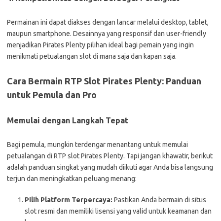
Permainan ini dapat diakses dengan lancar melalui desktop, tablet,
maupun smartphone. Desainnya yang responsif dan user-friendly
menjadikan Pirates Plenty pilihan ideal bagi pemain yang ingin
menikmati petualangan slot di mana saja dan kapan saja.
Cara Bermain RTP Slot Pirates Plenty: Panduan
untuk Pemula dan Pro
Memulai dengan Langkah Tepat
Bagi pemula, mungkin terdengar menantang untuk memulai
petualangan di RTP slot Pirates Plenty. Tapi jangan khawatir, berikut
adalah panduan singkat yang mudah diikuti agar Anda bisa langsung
terjun dan meningkatkan peluang menang:
Pilih Platform Terpercaya:
Pastikan Anda bermain di situs
slot resmi dan memiliki lisensi yang valid untuk keamanan dan