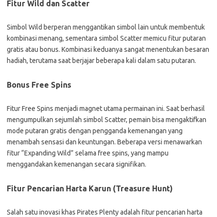
Fitur Wild dan Scatter
Simbol Wild berperan menggantikan simbol lain untuk membentuk
kombinasi menang, sementara simbol Scatter memicu fitur putaran
gratis atau bonus. Kombinasi keduanya sangat menentukan besaran
hadiah, terutama saat berjajar beberapa kali dalam satu putaran.
Bonus Free Spins
Fitur Free Spins menjadi magnet utama permainan ini. Saat berhasil
mengumpulkan sejumlah simbol Scatter, pemain bisa mengaktifkan
mode putaran gratis dengan pengganda kemenangan yang
menambah sensasi dan keuntungan. Beberapa versi menawarkan
fitur “Expanding Wild” selama free spins, yang mampu
menggandakan kemenangan secara signifikan.
Fitur Pencarian Harta Karun (Treasure Hunt)
Salah satu inovasi khas Pirates Plenty adalah fitur pencarian harta