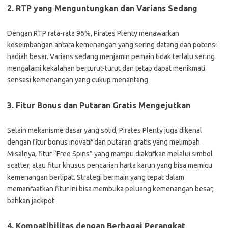
2. RTP yang Menguntungkan dan Varians Sedang
Dengan RTP rata-rata 96%, Pirates Plenty menawarkan
keseimbangan antara kemenangan yang sering datang dan potensi
hadiah besar. Varians sedang menjamin pemain tidak terlalu sering
mengalami kekalahan berturut-turut dan tetap dapat menikmati
sensasi kemenangan yang cukup menantang.
3. Fitur Bonus dan Putaran Gratis Mengejutkan
Selain mekanisme dasar yang solid, Pirates Plenty juga dikenal
dengan fitur bonus inovatif dan putaran gratis yang melimpah.
Misalnya, fitur “Free Spins” yang mampu diaktifkan melalui simbol
scatter, atau fitur khusus pencarian harta karun yang bisa memicu
kemenangan berlipat. Strategi bermain yang tepat dalam
memanfaatkan fitur ini bisa membuka peluang kemenangan besar,
bahkan jackpot.
4. Kompatibilitas dengan Berbagai Perangkat