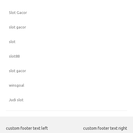
Slot Gacor
slot gacor
slot
slot88
slot gacor
winsgoal
Judi slot
custom footer text left
custom footer text right