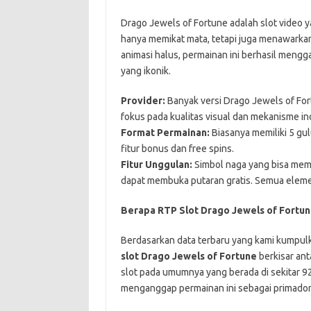
Drago Jewels of Fortune adalah slot video 
hanya memikat mata, tetapi juga menawarka
animasi halus, permainan ini berhasil men
yang ikonik.
Provider:
Banyak versi Drago Jewels of For
fokus pada kualitas visual dan mekanisme ino
Format Permainan:
Biasanya memiliki 5 gu
fitur bonus dan free spins.
Fitur Unggulan:
Simbol naga yang bisa memic
dapat membuka putaran gratis. Semua elem
Berapa RTP Slot Drago Jewels of Fortu
Berdasarkan data terbaru yang kami kumpulk
slot Drago Jewels of Fortune
berkisar an
slot pada umumnya yang berada di sekitar 9
menganggap permainan ini sebagai primadona