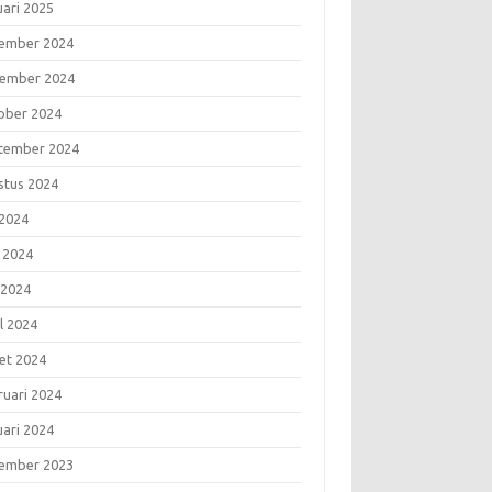
uari 2025
ember 2024
ember 2024
ober 2024
tember 2024
stus 2024
 2024
i 2024
 2024
l 2024
et 2024
ruari 2024
uari 2024
ember 2023