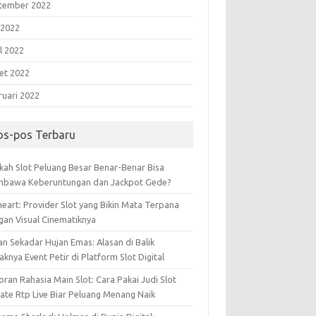
tember 2022
 2022
l 2022
et 2022
ruari 2022
os-pos Terbaru
kah Slot Peluang Besar Benar-Benar Bisa
bawa Keberuntungan dan Jackpot Gede?
eart: Provider Slot yang Bikin Mata Terpana
gan Visual Cinematiknya
an Sekadar Hujan Emas: Alasan di Balik
knya Event Petir di Platform Slot Digital
ran Rahasia Main Slot: Cara Pakai Judi Slot
ate Rtp Live Biar Peluang Menang Naik