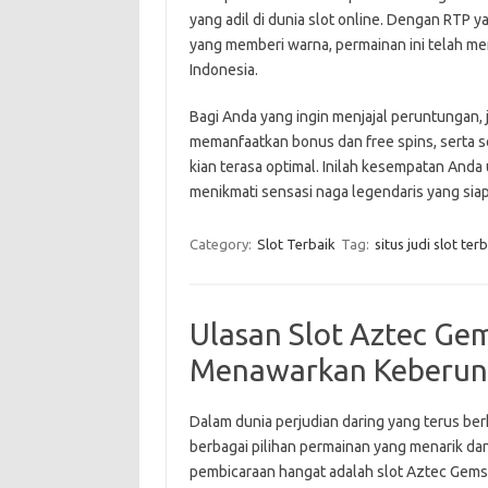
yang adil di dunia slot online. Dengan RTP y
yang memberi warna, permainan ini telah memb
Indonesia.
Bagi Anda yang ingin menjajal peruntungan,
memanfaatkan bonus dan free spins, serta s
kian terasa optimal. Inilah kesempatan And
menikmati sensasi naga legendaris yang 
Category:
Slot Terbaik
Tag:
situs judi slot ter
Ulasan Slot Aztec Ge
Menawarkan Keberun
Dalam dunia perjudian daring yang terus be
berbagai pilihan permainan yang menarik da
pembicaraan hangat adalah slot Aztec Gems.