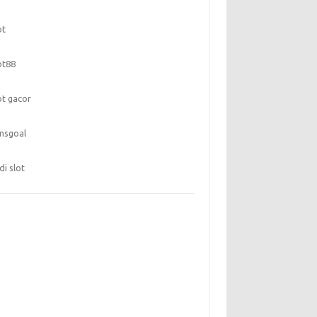
ot
ot88
ot gacor
nsgoal
di slot