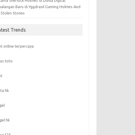
sama Sherlock Holmes di Dunia Digital:
ualangan Baru di Yggdrasil Gaming Holmes And
 Stolen Stones
atest Trends
ot online terpercaya
tus toto
ot
ta hk
gel
gel hk
tus123