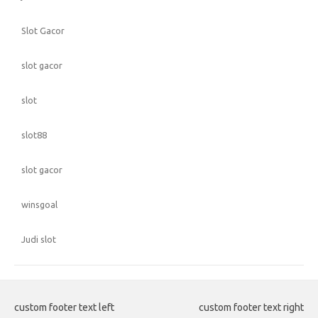
Slot Gacor
slot gacor
slot
slot88
slot gacor
winsgoal
Judi slot
custom footer text left
custom footer text right