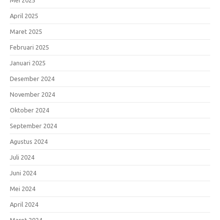
April 2025
Maret 2025
Februari 2025
Januari 2025
Desember 2024
November 2024
Oktober 2024
September 2024
Agustus 2024
Juli 2024
Juni 2024
Mei 2024
April 2024
Maret 2024