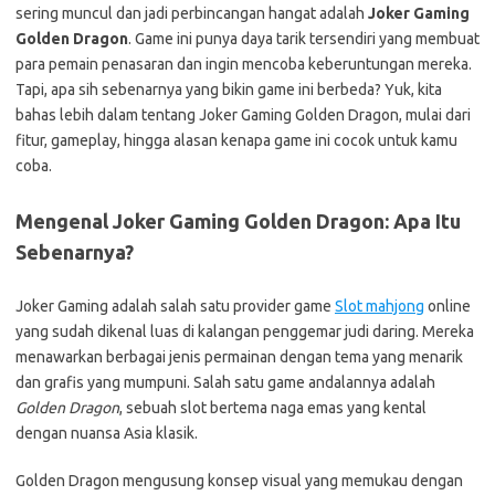
sering muncul dan jadi perbincangan hangat adalah
Joker Gaming
Golden Dragon
. Game ini punya daya tarik tersendiri yang membuat
para pemain penasaran dan ingin mencoba keberuntungan mereka.
Tapi, apa sih sebenarnya yang bikin game ini berbeda? Yuk, kita
bahas lebih dalam tentang Joker Gaming Golden Dragon, mulai dari
fitur, gameplay, hingga alasan kenapa game ini cocok untuk kamu
coba.
Mengenal Joker Gaming Golden Dragon: Apa Itu
Sebenarnya?
Joker Gaming adalah salah satu provider game
Slot mahjong
online
yang sudah dikenal luas di kalangan penggemar judi daring. Mereka
menawarkan berbagai jenis permainan dengan tema yang menarik
dan grafis yang mumpuni. Salah satu game andalannya adalah
Golden Dragon
, sebuah slot bertema naga emas yang kental
dengan nuansa Asia klasik.
Golden Dragon mengusung konsep visual yang memukau dengan