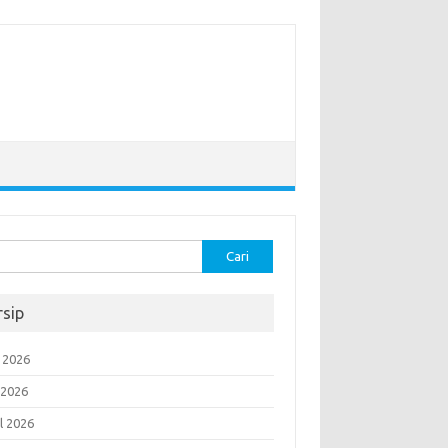
k:
rsip
i 2026
 2026
l 2026