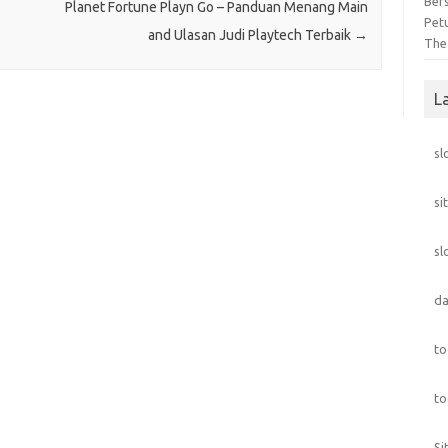
Ber
Planet Fortune Playn Go – Panduan Menang Main
Pet
and Ulasan Judi Playtech Terbaik
→
The
L
sl
si
sl
da
to
to
Si