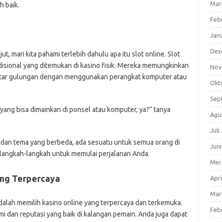
Mar
h baik.
Feb
Jan
Des
t, mari kita pahami terlebih dahulu apa itu slot online. Slot
tradisional yang ditemukan di kasino fisik. Mereka memungkinkan
Nov
ar gulungan dengan menggunakan perangkat komputer atau
Okt
Sep
 yang bisa dimainkan di ponsel atau komputer, ya?” tanya
Agu
Juli
 dan tema yang berbeda, ada sesuatu untuk semua orang di
Jun
ahi langkah-langkah untuk memulai perjalanan Anda.
Mei
yang Terpercaya
Apri
Mar
alah memilih kasino online yang terpercaya dan terkemuka.
Feb
smi dan reputasi yang baik di kalangan pemain. Anda juga dapat