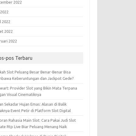
tember 2022
 2022
l 2022
et 2022
ruari 2022
os-pos Terbaru
kah Slot Peluang Besar Benar-Benar Bisa
bawa Keberuntungan dan Jackpot Gede?
eart: Provider Slot yang Bikin Mata Terpana
gan Visual Cinematiknya
an Sekadar Hujan Emas: Alasan di Balik
knya Event Petir di Platform Slot Digital
ran Rahasia Main Slot: Cara Pakai Judi Slot
ate Rtp Live Biar Peluang Menang Naik