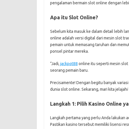
pengalaman bermain slot online dengan lebi
Apa itu Slot Online?
Sebelum kita masuk ke dalam detail lebih lanju
online adalah versi digital dari mesin slot 
pemain untuk memasang taruhan dan memut
ponsel pintar mereka.
“Jadi,
jackpot88
online itu seperti mesin slot
seorang pemain baru.
Precisamente! Dengan begitu banyak variasi
dunia slot online. Sekarang, mari kita jelaj
Langkah 1: Pilih Kasino Online 
Langkah pertama yang perlu Anda lakukan ad
Pastikan kasino tersebut memiliki lisensi re