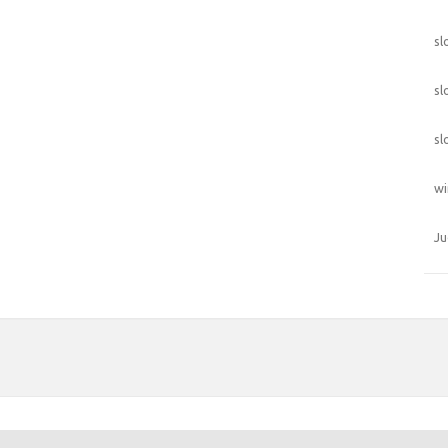
sl
sl
sl
wi
Ju