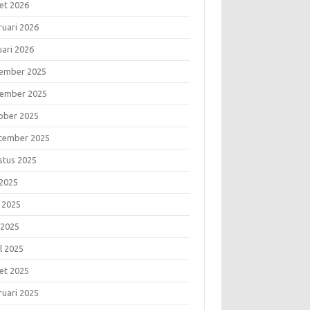
et 2026
ruari 2026
uari 2026
ember 2025
ember 2025
ober 2025
tember 2025
stus 2025
 2025
i 2025
 2025
l 2025
et 2025
ruari 2025