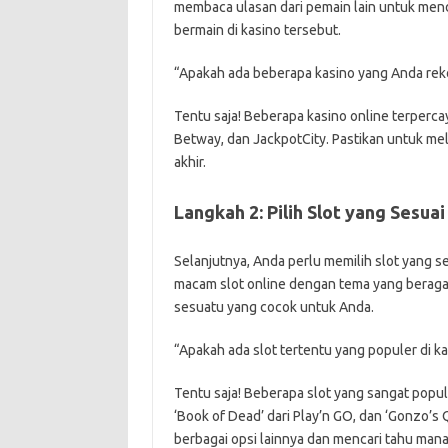
membaca ulasan dari pemain lain untuk men
bermain di kasino tersebut.
“Apakah ada beberapa kasino yang Anda rek
Tentu saja! Beberapa kasino online terperc
Betway, dan JackpotCity. Pastikan untuk me
akhir.
Langkah 2: Pilih Slot yang Sesuai
Selanjutnya, Anda perlu memilih slot yang 
macam slot online dengan tema yang beragam,
sesuatu yang cocok untuk Anda.
“Apakah ada slot tertentu yang populer di 
Tentu saja! Beberapa slot yang sangat popul
‘Book of Dead’ dari Play’n GO, dan ‘Gonzo’s 
berbagai opsi lainnya dan mencari tahu mana