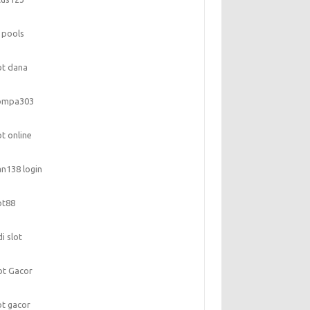
 pools
ot dana
ompa303
ot online
an138 login
ot88
di slot
ot Gacor
ot gacor