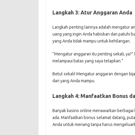
Langkah 3: Atur Anggaran Anda
Langkah penting lainnya adalah mengatur a
uang yang ingin Anda habiskan dan patuhi b
yang Anda tidak mampu untuk kehilangan.
“Mengatur anggaran itu penting sekali, ya?
melampaui batas yang saya tetapkan.”
Betul sekali! Mengatur anggaran dengan bij
dari yang Anda mampu.
Langkah 4: Manfaatkan Bonus d
Banyak kasino online menawarkan berbagai
ada. Manfaatkan bonus selamat datang, puta
Anda untuk menang tanpa harus mengeluark