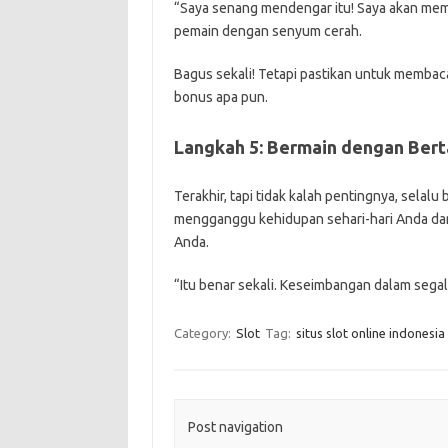
“Saya senang mendengar itu! Saya akan mem
pemain dengan senyum cerah.
Bagus sekali! Tetapi pastikan untuk memba
bonus apa pun.
Langkah 5: Bermain dengan Ber
Terakhir, tapi tidak kalah pentingnya, sela
mengganggu kehidupan sehari-hari Anda dan 
Anda.
“Itu benar sekali. Keseimbangan dalam sega
Category:
Slot
Tag:
situs slot online indonesia
Post navigation