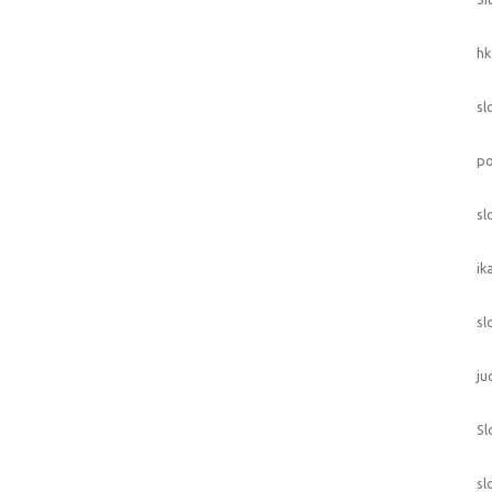
hk
sl
p
sl
ik
sl
ju
Sl
sl