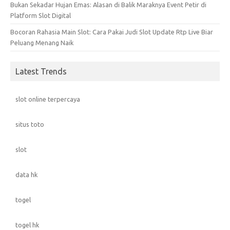
Bukan Sekadar Hujan Emas: Alasan di Balik Maraknya Event Petir di
Platform Slot Digital
Bocoran Rahasia Main Slot: Cara Pakai Judi Slot Update Rtp Live Biar
Peluang Menang Naik
Latest Trends
slot online terpercaya
situs toto
slot
data hk
togel
togel hk