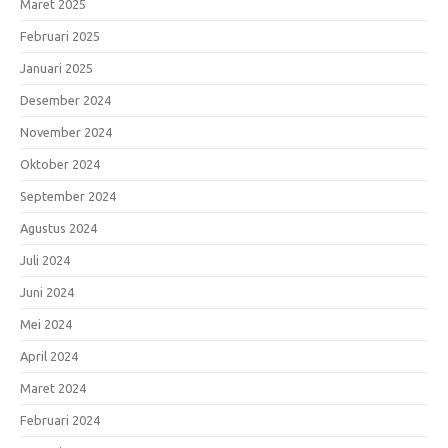
Maret 2025
Februari 2025
Januari 2025
Desember 2024
November 2024
Oktober 2024
September 2024
Agustus 2024
Juli 2024
Juni 2024
Mei 2024
April 2024
Maret 2024
Februari 2024