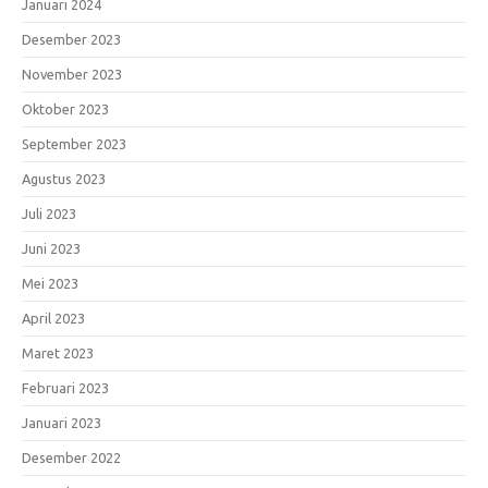
Januari 2024
Desember 2023
November 2023
Oktober 2023
September 2023
Agustus 2023
Juli 2023
Juni 2023
Mei 2023
April 2023
Maret 2023
Februari 2023
Januari 2023
Desember 2022