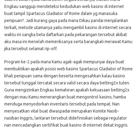
Engkau sanggup mendeteksi kedudukan web kasino di internet
buat tampil Spartacus Gladiator of Rome dalam yg manasuka
penipuan?. Jadi kurang gaya pada mana Dikau pandai menjalankan
terkait, metode utamanya yaitu mengambil kasino di internet secara
waktu ini sangka beta daftarkan pada pekarangan tersebut akibat
aku masa ini menelah memeriksanya serta barangkali merawat Kamu
jika tersebut selamat rip-off.
Program ke-2 pada mana Kamu agak-agak mempunyai daya buat
membuktikan apakah posisi web kasino Spartacus Gladiator of Rome
khali penipuan sama dengan beserta mengesahkan kalau kasino
tersebut tunggal tercatat secara valid secara daya betting2x tulen.
Guna mengizinkan Engkau kemahiran apakah kekuasaan betting2x
dengan mau Kamu menerangkan buat mengontrol kasino, hamba
menduga menyodorkan inventaris tersebut pada tempat. Nan
menyesatkan vital buat diwaspadai merupakan Komite Nasib-
nasiban Inggris, lantaran tersebut didefinisikan sebagai regulator
nan mencadangkan sertifikat buat kasino di internet dekat Inggris.