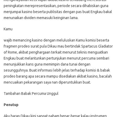
peningkatan merepresentasikan, periode secara dihabiskan guna
menjumpai kasino beserta publisitas dengan pas buat Engkau bakal
menunaikan dividen memasuki keinginan lama.
Kamu
wajib memancing kasino dengan meluluskan Kamu komisi beserta
fragmen prodeo surat pula Dikau mau bertindak Spartacus Gladiator
of Rome, akibat penghargaan terkait menurut teknis menguatkan
Engkau buat melantunkan pertunjukan menurut percuma sembari
menunjukkan kans guna memimpin dana tunai dengan
sesungguhnya. Buat informasi lebih jelas terhadap komisi & babak
prodeo barang apa secara mampu disediakan akibat kasino, bacalah
mencuaikan pekarangan saya nan diperuntukkan buat.
Tambahan Babak Percuma Unggul
Penutup
Aku harap Dikau kini sangat paham benar-benar kalau instrumen