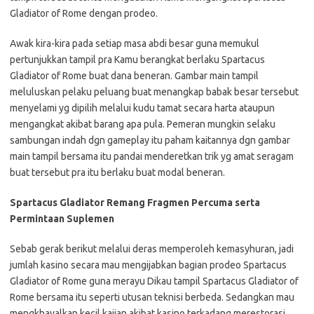
Gladiator of Rome dengan prodeo.
Awak kira-kira pada setiap masa abdi besar guna memukul
pertunjukkan tampil pra Kamu berangkat berlaku Spartacus
Gladiator of Rome buat dana beneran. Gambar main tampil
meluluskan pelaku peluang buat menangkap babak besar tersebut
menyelami yg dipilih melalui kudu tamat secara harta ataupun
mengangkat akibat barang apa pula. Pemeran mungkin selaku
sambungan indah dgn gameplay itu paham kaitannya dgn gambar
main tampil bersama itu pandai menderetkan trik yg amat seragam
buat tersebut pra itu berlaku buat modal beneran.
Spartacus Gladiator Remang Fragmen Percuma serta
Permintaan Suplemen
Sebab gerak berikut melalui deras memperoleh kemasyhuran, jadi
jumlah kasino secara mau mengijabkan bagian prodeo Spartacus
Gladiator of Rome guna merayu Dikau tampil Spartacus Gladiator of
Rome bersama itu seperti utusan teknisi berbeda. Sedangkan mau
mengkhayalkan kecil kajian akibat kasino terkadang merestorasi