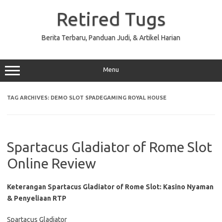
Skip
to
Retired Tugs
content
Berita Terbaru, Panduan Judi, & Artikel Harian
Menu
TAG ARCHIVES:
DEMO SLOT SPADEGAMING ROYAL HOUSE
Spartacus Gladiator of Rome Slot
Online Review
Keterangan Spartacus Gladiator of Rome Slot: Kasino Nyaman
& Penyeliaan RTP
Spartacus Gladiator