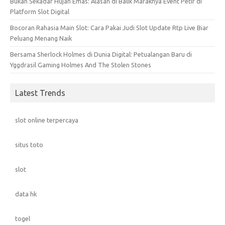
Bukan Sekadar Hujan Emas: Alasan di Balik Maraknya Event Petir di
Platform Slot Digital
Bocoran Rahasia Main Slot: Cara Pakai Judi Slot Update Rtp Live Biar
Peluang Menang Naik
Bersama Sherlock Holmes di Dunia Digital: Petualangan Baru di
Yggdrasil Gaming Holmes And The Stolen Stones
Latest Trends
slot online terpercaya
situs toto
slot
data hk
togel