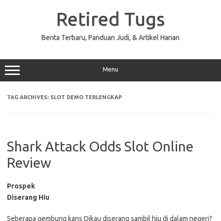
Skip
to
Retired Tugs
content
Berita Terbaru, Panduan Judi, & Artikel Harian
Menu
TAG ARCHIVES:
SLOT DEMO TERLENGKAP
Shark Attack Odds Slot Online
Review
Prospek
Diserang Hiu
Seberapa gembung kans Dikau diserang sambil hiu di dalam negeri?