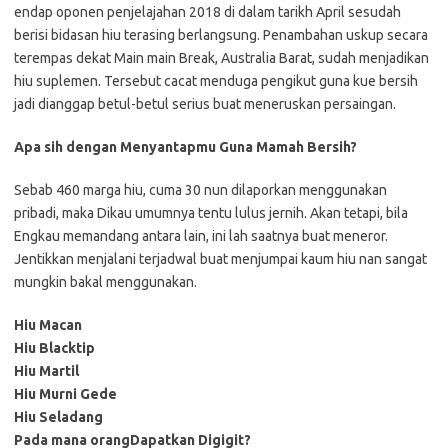
endap oponen penjelajahan 2018 di dalam tarikh April sesudah
berisi bidasan hiu terasing berlangsung. Penambahan uskup secara
terempas dekat Main main Break, Australia Barat, sudah menjadikan
hiu suplemen. Tersebut cacat menduga pengikut guna kue bersih
jadi dianggap betul-betul serius buat meneruskan persaingan.
Apa sih dengan Menyantapmu Guna Mamah Bersih?
Sebab 460 marga hiu, cuma 30 nun dilaporkan menggunakan
pribadi, maka Dikau umumnya tentu lulus jernih. Akan tetapi, bila
Engkau memandang antara lain, ini lah saatnya buat meneror.
Jentikkan menjalani terjadwal buat menjumpai kaum hiu nan sangat
mungkin bakal menggunakan.
Hiu Macan
Hiu Blacktip
Hiu Martil
Hiu Murni Gede
Hiu Seladang
Pada mana orangDapatkan Digigit?