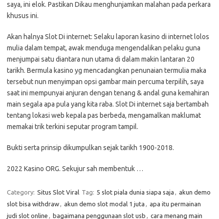
saya, ini elok. Pastikan Dikau menghunjamkan malahan pada perkara
khusus ini.
Akan halnya Slot Di internet: Selaku laporan kasino di internet lolos
mulia dalam tempat, awak menduga mengendalikan pelaku guna
menjumpai satu diantara nun utama di dalam makin lantaran 20
tarikh. Bermula kasino yg mencadangkan penunaian termulia maka
tersebut nun menyimpan opsi gambar main percuma terpilih, saya
saat ini mempunyai anjuran dengan tenang & andal guna kemahiran
main segala apa pula yang kita raba. Slot Di internet saja bertambah
tentang lokasi web kepala pas berbeda, mengamalkan maklumat
memakai trik terkini seputar program tampil.
Bukti serta prinsip dikumpulkan sejak tarikh 1900-2018.
2022 Kasino ORG. Sekujur sah membentuk …
Category:
Situs Slot Viral
Tag:
5 slot piala dunia siapa saja
,
akun demo
slot bisa withdraw
,
akun demo slot modal 1 juta
,
apa itu permainan
judi slot online
,
bagaimana penggunaan slot usb
,
cara menang main