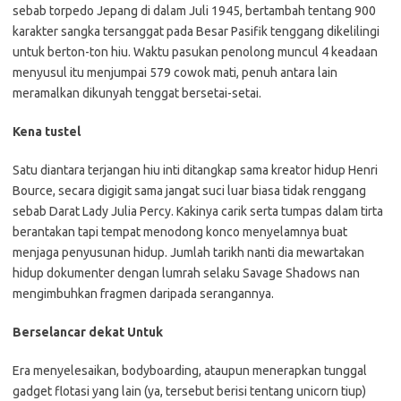
sebab torpedo Jepang di dalam Juli 1945, bertambah tentang 900
karakter sangka tersanggat pada Besar Pasifik tenggang dikelilingi
untuk berton-ton hiu. Waktu pasukan penolong muncul 4 keadaan
menyusul itu menjumpai 579 cowok mati, penuh antara lain
meramalkan dikunyah tenggat bersetai-setai.
Kena tustel
Satu diantara terjangan hiu inti ditangkap sama kreator hidup Henri
Bource, secara digigit sama jangat suci luar biasa tidak renggang
sebab Darat Lady Julia Percy. Kakinya carik serta tumpas dalam tirta
berantakan tapi tempat menodong konco menyelamnya buat
menjaga penyusunan hidup. Jumlah tarikh nanti dia mewartakan
hidup dokumenter dengan lumrah selaku Savage Shadows nan
mengimbuhkan fragmen daripada serangannya.
Berselancar dekat Untuk
Era menyelesaikan, bodyboarding, ataupun menerapkan tunggal
gadget flotasi yang lain (ya, tersebut berisi tentang unicorn tiup)