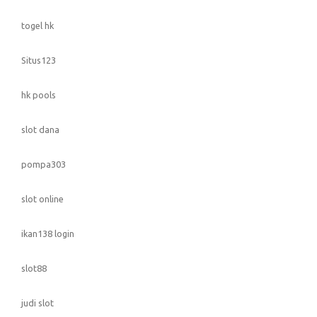
togel hk
Situs123
hk pools
slot dana
pompa303
slot online
ikan138 login
slot88
judi slot