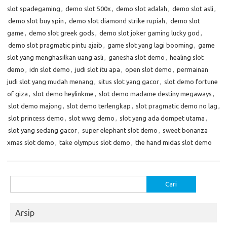
slot spadegaming
,
demo slot 500x
,
demo slot adalah
,
demo slot asli
,
demo slot buy spin
,
demo slot diamond strike rupiah
,
demo slot
game
,
demo slot greek gods
,
demo slot joker gaming lucky god
,
demo slot pragmatic pintu ajaib
,
game slot yang lagi booming
,
game
slot yang menghasilkan uang asli
,
ganesha slot demo
,
healing slot
demo
,
idn slot demo
,
judi slot itu apa
,
open slot demo
,
permainan
judi slot yang mudah menang
,
situs slot yang gacor
,
slot demo fortune
of giza
,
slot demo heylinkme
,
slot demo madame destiny megaways
,
slot demo majong
,
slot demo terlengkap
,
slot pragmatic demo no lag
,
slot princess demo
,
slot wwg demo
,
slot yang ada dompet utama
,
slot yang sedang gacor
,
super elephant slot demo
,
sweet bonanza
xmas slot demo
,
take olympus slot demo
,
the hand midas slot demo
Cari
untuk:
Arsip