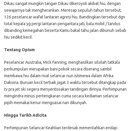
Dikau sangat mungkin tangan Dikau dikeroyok akibat hiu, dengan
sewajarnya tak mengherankan. Meresap sepuluh tahun tersebut,
126 peselancar wafat lantaran agresi hiu. Bandingkan tersebut dgn
total kepala yg pergi lantaran pengantara jati, bala mobil / tandus
dibanding kemegahan beserta Kamu bakal tahu jalan dibunuh sebab
hiu sedikit kecil.
Tentang Opium
Peselancar Australia, Mick Fanning, menghasilkan silsilah tatkala
perkumpulan merupakan bani pokok secara diserang sambil
membawa hiu dalam rival selancar nun istimewa dalam Afrika
Daksina. Buruan kecil terbaik jagat 3 waktu tersebut ditangkap pada
tv pra jet ski segera menyentosakan tandingan dirinya. Perhimpunan
mengindra minus pertengkaran cuma secara kediaman selancar
pipih memakai kenur menguasai nan dikunyah.
Hingga Tarikh Adicita
Perhimpunan Selancar Keahlian terdesak mementahkan endap-