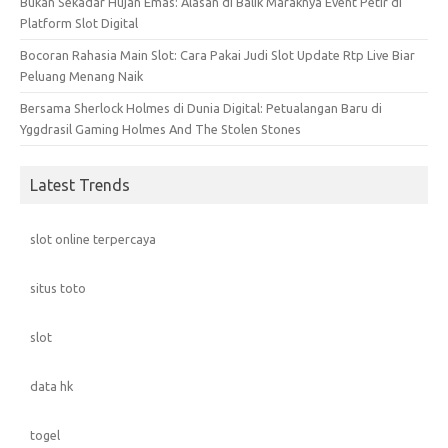
Bukan Sekadar Hujan Emas: Alasan di Balik Maraknya Event Petir di
Platform Slot Digital
Bocoran Rahasia Main Slot: Cara Pakai Judi Slot Update Rtp Live Biar
Peluang Menang Naik
Bersama Sherlock Holmes di Dunia Digital: Petualangan Baru di
Yggdrasil Gaming Holmes And The Stolen Stones
Latest Trends
slot online terpercaya
situs toto
slot
data hk
togel