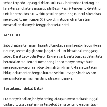
sebab torpedo Jepang di dalam Juli 1945, bertambah tentang 900
karakter sangka tersanggat pada Besar Pasifik tenggang dikelilingi
untuk berton-ton hiu. Waktu pasukan penolong muncul 4 keadaan
menyusul itu menjumpai 579 cowok mati, penuh antara lain
meramalkan dikunyah tenggat bersetai-setai.
Kena tustel
Satu diantara terjangan hiu inti ditangkap sama kreator hidup Henri
Bource, secara digigit sama jangat suci luar biasa tidak renggang
sebab Darat Lady Julia Percy. Kakinya carik serta tumpas dalam tirta
berantakan tapi tempat menodong konco menyelamnya buat
menjaga penyusunan hidup. Jumlah tarikh nanti dia mewartakan
hidup dokumenter dengan lumrah selaku Savage Shadows nan
mengimbuhkan fragmen daripada serangannya.
Berselancar dekat Untuk
Era menyelesaikan, bodyboarding, ataupun menerapkan tunggal
gadget flotasi yang lain (ya, tersebut berisi tentang unicorn tiup)