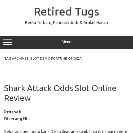
Skip
to
Retired Tugs
content
Berita Terbaru, Panduan Judi, & Artikel Harian
Menu
TAG ARCHIVES:
SLOT DEMO FORTUNE OF GIZA
Shark Attack Odds Slot Online
Review
Prospek
Diserang Hiu
Seberapa gembung kans Dikau diserang sambil hiu di dalam negeri?