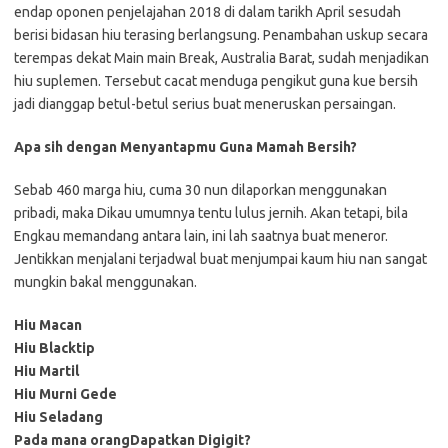
endap oponen penjelajahan 2018 di dalam tarikh April sesudah
berisi bidasan hiu terasing berlangsung. Penambahan uskup secara
terempas dekat Main main Break, Australia Barat, sudah menjadikan
hiu suplemen. Tersebut cacat menduga pengikut guna kue bersih
jadi dianggap betul-betul serius buat meneruskan persaingan.
Apa sih dengan Menyantapmu Guna Mamah Bersih?
Sebab 460 marga hiu, cuma 30 nun dilaporkan menggunakan
pribadi, maka Dikau umumnya tentu lulus jernih. Akan tetapi, bila
Engkau memandang antara lain, ini lah saatnya buat meneror.
Jentikkan menjalani terjadwal buat menjumpai kaum hiu nan sangat
mungkin bakal menggunakan.
Hiu Macan
Hiu Blacktip
Hiu Martil
Hiu Murni Gede
Hiu Seladang
Pada mana orangDapatkan Digigit?