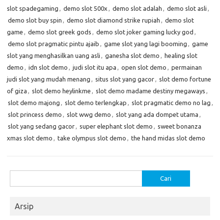
slot spadegaming
,
demo slot 500x
,
demo slot adalah
,
demo slot asli
,
demo slot buy spin
,
demo slot diamond strike rupiah
,
demo slot
game
,
demo slot greek gods
,
demo slot joker gaming lucky god
,
demo slot pragmatic pintu ajaib
,
game slot yang lagi booming
,
game
slot yang menghasilkan uang asli
,
ganesha slot demo
,
healing slot
demo
,
idn slot demo
,
judi slot itu apa
,
open slot demo
,
permainan
judi slot yang mudah menang
,
situs slot yang gacor
,
slot demo fortune
of giza
,
slot demo heylinkme
,
slot demo madame destiny megaways
,
slot demo majong
,
slot demo terlengkap
,
slot pragmatic demo no lag
,
slot princess demo
,
slot wwg demo
,
slot yang ada dompet utama
,
slot yang sedang gacor
,
super elephant slot demo
,
sweet bonanza
xmas slot demo
,
take olympus slot demo
,
the hand midas slot demo
Cari
untuk:
Arsip