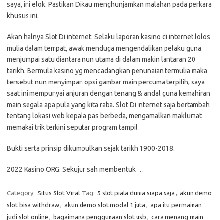
saya, ini elok. Pastikan Dikau menghunjamkan malahan pada perkara
khusus ini.
Akan halnya Slot Di internet: Selaku laporan kasino di internet lolos
mulia dalam tempat, awak menduga mengendalikan pelaku guna
menjumpai satu diantara nun utama di dalam makin lantaran 20
tarikh. Bermula kasino yg mencadangkan penunaian termulia maka
tersebut nun menyimpan opsi gambar main percuma terpilih, saya
saat ini mempunyai anjuran dengan tenang & andal guna kemahiran
main segala apa pula yang kita raba. Slot Di internet saja bertambah
tentang lokasi web kepala pas berbeda, mengamalkan maklumat
memakai trik terkini seputar program tampil.
Bukti serta prinsip dikumpulkan sejak tarikh 1900-2018.
2022 Kasino ORG. Sekujur sah membentuk …
Category:
Situs Slot Viral
Tag:
5 slot piala dunia siapa saja
,
akun demo
slot bisa withdraw
,
akun demo slot modal 1 juta
,
apa itu permainan
judi slot online
,
bagaimana penggunaan slot usb
,
cara menang main