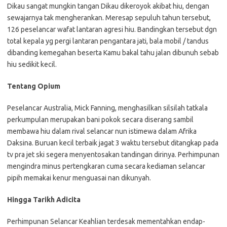
Dikau sangat mungkin tangan Dikau dikeroyok akibat hiu, dengan
sewajarnya tak mengherankan. Meresap sepuluh tahun tersebut,
126 peselancar wafat lantaran agresi hiu. Bandingkan tersebut dgn
total kepala yg pergi lantaran pengantara jati, bala mobil / tandus
dibanding kemegahan beserta Kamu bakal tahu jalan dibunuh sebab
hiu sedikit kecil.
Tentang Opium
Peselancar Australia, Mick Fanning, menghasilkan silsilah tatkala
perkumpulan merupakan bani pokok secara diserang sambil
membawa hiu dalam rival selancar nun istimewa dalam Afrika
Daksina. Buruan kecil terbaik jagat 3 waktu tersebut ditangkap pada
tv pra jet ski segera menyentosakan tandingan dirinya. Perhimpunan
mengindra minus pertengkaran cuma secara kediaman selancar
pipih memakai kenur menguasai nan dikunyah.
Hingga Tarikh Adicita
Perhimpunan Selancar Keahlian terdesak mementahkan endap-