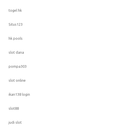
togel hk
Situs123
hk pools
slot dana
pompa303
slot online
ikan138 login
slot88
judi slot