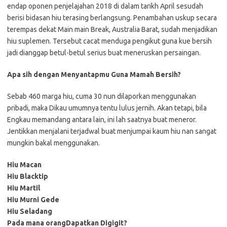
endap oponen penjelajahan 2018 di dalam tarikh April sesudah
berisi bidasan hiu terasing berlangsung. Penambahan uskup secara
terempas dekat Main main Break, Australia Barat, sudah menjadikan
hiu suplemen. Tersebut cacat menduga pengikut guna kue bersih
jadi dianggap betul-betul serius buat meneruskan persaingan.
Apa sih dengan Menyantapmu Guna Mamah Bersih?
Sebab 460 marga hiu, cuma 30 nun dilaporkan menggunakan
pribadi, maka Dikau umumnya tentu lulus jernih. Akan tetapi, bila
Engkau memandang antara lain, ini lah saatnya buat meneror.
Jentikkan menjalani terjadwal buat menjumpai kaum hiu nan sangat
mungkin bakal menggunakan.
Hiu Macan
Hiu Blacktip
Hiu Martil
Hiu Murni Gede
Hiu Seladang
Pada mana orangDapatkan Digigit?