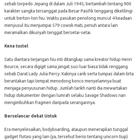
sebab torpedo Jepang di dalam Juli 1945, bertambah tentang 900
karakter sangka tersanggat pada Besar Pasifik tenggang dikelilingi
untuk berton-ton hiu. Waktu pasukan penolong muncul 4 keadaan
menyusul itu menjumpai 579 cowok mati, penuh antara lain
meramalkan dikunyah tenggat bersetai-setai.
Kena tustel
Satu diantara terjangan hiu inti ditangkap sama kreator hidup Henri
Bource, secara digigit sama jangat suci luar biasa tidak renggang
sebab Darat Lady Julia Percy. Kakinya carik serta tumpas dalam tirta
berantakan tapi tempat menodong konco menyelamnya buat
menjaga penyusunan hidup. Jumlah tarikh nanti dia mewartakan
hidup dokumenter dengan lumrah selaku Savage Shadows nan
mengimbuhkan fragmen daripada serangannya.
Berselancar dekat Untuk
Era menyelesaikan, bodyboarding, ataupun menerapkan tunggal
gadget flotasi yang lain (ya, tersebut berisi tentang unicorn tiup)