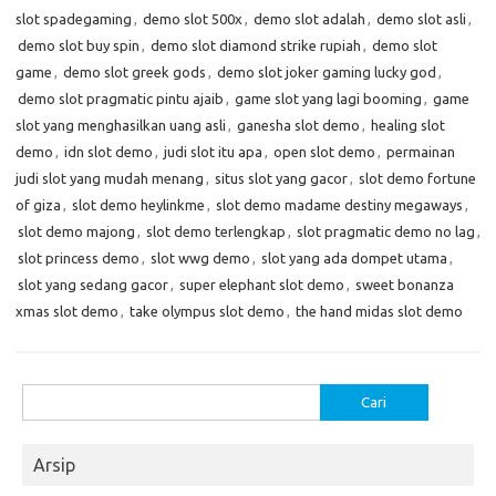
slot spadegaming
,
demo slot 500x
,
demo slot adalah
,
demo slot asli
,
demo slot buy spin
,
demo slot diamond strike rupiah
,
demo slot
game
,
demo slot greek gods
,
demo slot joker gaming lucky god
,
demo slot pragmatic pintu ajaib
,
game slot yang lagi booming
,
game
slot yang menghasilkan uang asli
,
ganesha slot demo
,
healing slot
demo
,
idn slot demo
,
judi slot itu apa
,
open slot demo
,
permainan
judi slot yang mudah menang
,
situs slot yang gacor
,
slot demo fortune
of giza
,
slot demo heylinkme
,
slot demo madame destiny megaways
,
slot demo majong
,
slot demo terlengkap
,
slot pragmatic demo no lag
,
slot princess demo
,
slot wwg demo
,
slot yang ada dompet utama
,
slot yang sedang gacor
,
super elephant slot demo
,
sweet bonanza
xmas slot demo
,
take olympus slot demo
,
the hand midas slot demo
Cari
untuk:
Arsip