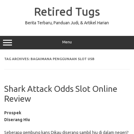
Skip
to
Retired Tugs
content
Berita Terbaru, Panduan Judi, & Artikel Harian
Menu
TAG ARCHIVES:
BAGAIMANA PENGGUNAAN SLOT USB
Shark Attack Odds Slot Online
Review
Prospek
Diserang Hiu
Seberapa gembung kans Dikau diserang sambil hiu di dalam negeri?