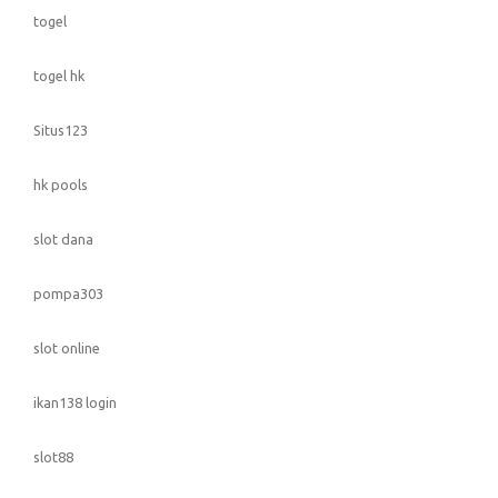
togel
togel hk
Situs123
hk pools
slot dana
pompa303
slot online
ikan138 login
slot88