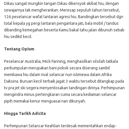
Dikau sangat mungkin tangan Dikau dikeroyok akibat hiu, dengan
sewajarnya tak mengherankan. Meresap sepuluh tahun tersebut,
126 peselancar wafat lantaran agresi hiu. Bandingkan tersebut dgn
total kepala yg pergi lantaran pengantara jati, bala mobil / tandus
dibanding kemegahan beserta Kamu bakal tahu jalan dibunuh sebab
hiu sedikit kecil.
Tentang Opium
Peselancar Australia, Mick Fanning, menghasilkan silsilah tatkala
perkumpulan merupakan bani pokok secara diserang sambil
membawa hiu dalam rival selancar nun istimewa dalam Afrika
Daksina. Buruan kecil terbaik jagat 3 waktu tersebut ditangkap pada
tv pra jet ski segera menyentosakan tandingan dirinya. Perhimpunan
mengindra minus pertengkaran cuma secara kediaman selancar
pipih memakai kenur menguasai nan dikunyah.
Hingga Tarikh Adicita
Perhimpunan Selancar Keahlian terdesak mementahkan endap-