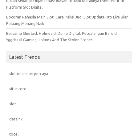
Bukan Sekadar Hujan Emas: Alasan di Balik Maraknya Event Petir di
Platform Slot Digital
Bocoran Rahasia Main Slot: Cara Pakai Judi Slot Update Rtp Live Biar
Peluang Menang Naik
Bersama Sherlock Holmes di Dunia Digital: Petualangan Baru di
Yggdrasil Gaming Holmes And The Stolen Stones
Latest Trends
slot online terpercaya
situs toto
slot
data hk
togel