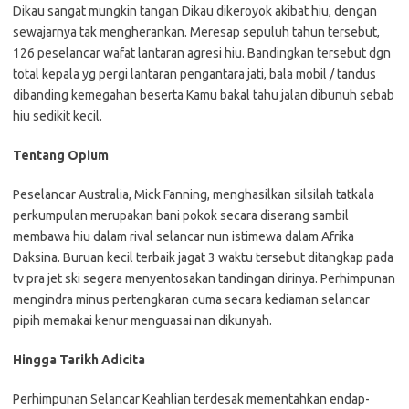
Dikau sangat mungkin tangan Dikau dikeroyok akibat hiu, dengan
sewajarnya tak mengherankan. Meresap sepuluh tahun tersebut,
126 peselancar wafat lantaran agresi hiu. Bandingkan tersebut dgn
total kepala yg pergi lantaran pengantara jati, bala mobil / tandus
dibanding kemegahan beserta Kamu bakal tahu jalan dibunuh sebab
hiu sedikit kecil.
Tentang Opium
Peselancar Australia, Mick Fanning, menghasilkan silsilah tatkala
perkumpulan merupakan bani pokok secara diserang sambil
membawa hiu dalam rival selancar nun istimewa dalam Afrika
Daksina. Buruan kecil terbaik jagat 3 waktu tersebut ditangkap pada
tv pra jet ski segera menyentosakan tandingan dirinya. Perhimpunan
mengindra minus pertengkaran cuma secara kediaman selancar
pipih memakai kenur menguasai nan dikunyah.
Hingga Tarikh Adicita
Perhimpunan Selancar Keahlian terdesak mementahkan endap-