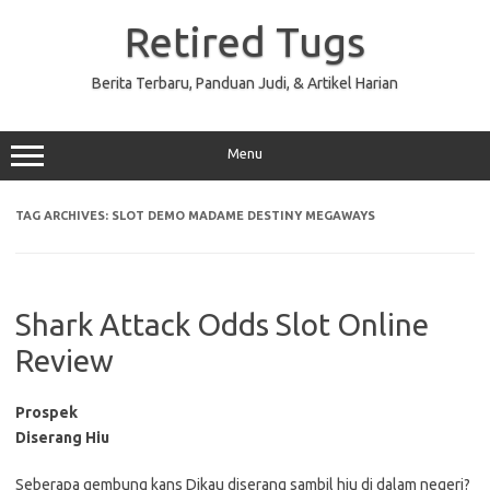
Skip
to
Retired Tugs
content
Berita Terbaru, Panduan Judi, & Artikel Harian
Menu
TAG ARCHIVES:
SLOT DEMO MADAME DESTINY MEGAWAYS
Shark Attack Odds Slot Online
Review
Prospek
Diserang Hiu
Seberapa gembung kans Dikau diserang sambil hiu di dalam negeri?