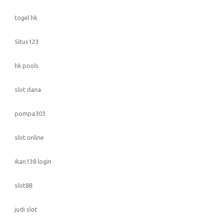
togel hk
Situs123
hk pools
slot dana
pompa303
slot online
ikan138 login
slot88
judi slot