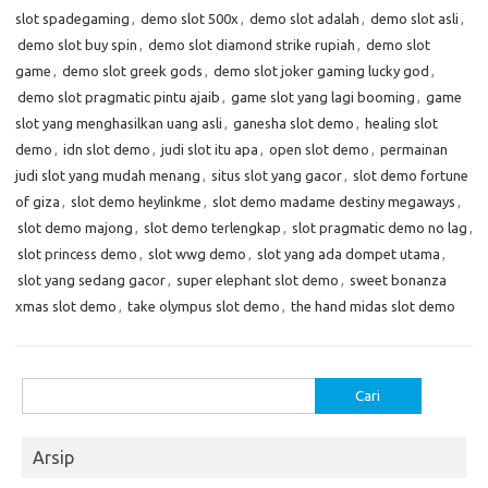
slot spadegaming
,
demo slot 500x
,
demo slot adalah
,
demo slot asli
,
demo slot buy spin
,
demo slot diamond strike rupiah
,
demo slot
game
,
demo slot greek gods
,
demo slot joker gaming lucky god
,
demo slot pragmatic pintu ajaib
,
game slot yang lagi booming
,
game
slot yang menghasilkan uang asli
,
ganesha slot demo
,
healing slot
demo
,
idn slot demo
,
judi slot itu apa
,
open slot demo
,
permainan
judi slot yang mudah menang
,
situs slot yang gacor
,
slot demo fortune
of giza
,
slot demo heylinkme
,
slot demo madame destiny megaways
,
slot demo majong
,
slot demo terlengkap
,
slot pragmatic demo no lag
,
slot princess demo
,
slot wwg demo
,
slot yang ada dompet utama
,
slot yang sedang gacor
,
super elephant slot demo
,
sweet bonanza
xmas slot demo
,
take olympus slot demo
,
the hand midas slot demo
Cari
untuk:
Arsip