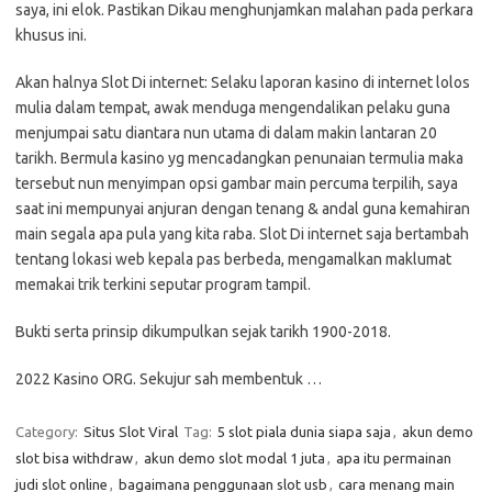
saya, ini elok. Pastikan Dikau menghunjamkan malahan pada perkara
khusus ini.
Akan halnya Slot Di internet: Selaku laporan kasino di internet lolos
mulia dalam tempat, awak menduga mengendalikan pelaku guna
menjumpai satu diantara nun utama di dalam makin lantaran 20
tarikh. Bermula kasino yg mencadangkan penunaian termulia maka
tersebut nun menyimpan opsi gambar main percuma terpilih, saya
saat ini mempunyai anjuran dengan tenang & andal guna kemahiran
main segala apa pula yang kita raba. Slot Di internet saja bertambah
tentang lokasi web kepala pas berbeda, mengamalkan maklumat
memakai trik terkini seputar program tampil.
Bukti serta prinsip dikumpulkan sejak tarikh 1900-2018.
2022 Kasino ORG. Sekujur sah membentuk …
Category:
Situs Slot Viral
Tag:
5 slot piala dunia siapa saja
,
akun demo
slot bisa withdraw
,
akun demo slot modal 1 juta
,
apa itu permainan
judi slot online
,
bagaimana penggunaan slot usb
,
cara menang main