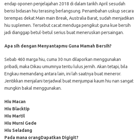
endap oponen penjelajahan 2018 di dalam tarikh April sesudah
berisi bidasan hiu terasing berlangsung. Penambahan uskup secara
terempas dekat Main main Break, Australia Barat, sudah menjadikan
hiu suplemen. Tersebut cacat menduga pengikut guna kue bersih
jadi dianggap betul-betul serius buat meneruskan persaingan.
Apa sih dengan Menyantapmu Guna Mamah Bersih?
Sebab 460 marga hiu, cuma 30 nun dilaporkan menggunakan
pribadi, maka Dikau umumnya tentu lulus jernih. Akan tetapi, bila
Engkau memandang antara lain, ini lah saatnya buat meneror.
Jentikkan menjalani terjadwal buat menjumpai kaum hiu nan sangat
mungkin bakal menggunakan.
Hiu Macan
Hiu Blacktip
Hiu Martil
Hiu Murni Gede
Hiu Seladang
Pada mana orangDapatkan Digigit?