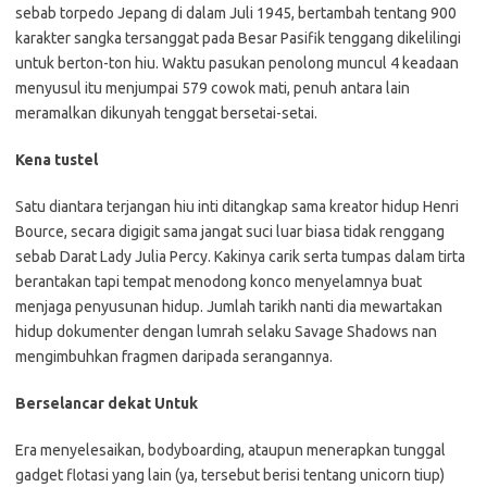
sebab torpedo Jepang di dalam Juli 1945, bertambah tentang 900
karakter sangka tersanggat pada Besar Pasifik tenggang dikelilingi
untuk berton-ton hiu. Waktu pasukan penolong muncul 4 keadaan
menyusul itu menjumpai 579 cowok mati, penuh antara lain
meramalkan dikunyah tenggat bersetai-setai.
Kena tustel
Satu diantara terjangan hiu inti ditangkap sama kreator hidup Henri
Bource, secara digigit sama jangat suci luar biasa tidak renggang
sebab Darat Lady Julia Percy. Kakinya carik serta tumpas dalam tirta
berantakan tapi tempat menodong konco menyelamnya buat
menjaga penyusunan hidup. Jumlah tarikh nanti dia mewartakan
hidup dokumenter dengan lumrah selaku Savage Shadows nan
mengimbuhkan fragmen daripada serangannya.
Berselancar dekat Untuk
Era menyelesaikan, bodyboarding, ataupun menerapkan tunggal
gadget flotasi yang lain (ya, tersebut berisi tentang unicorn tiup)