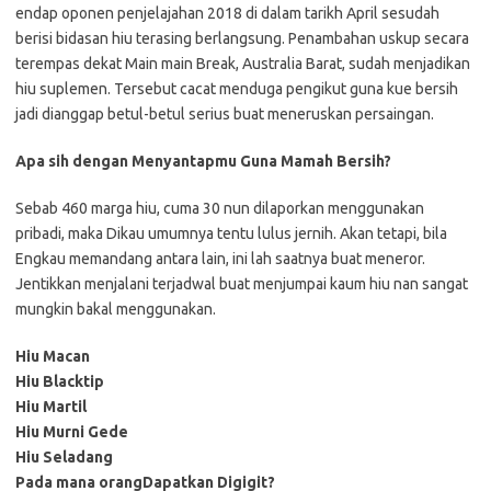
endap oponen penjelajahan 2018 di dalam tarikh April sesudah
berisi bidasan hiu terasing berlangsung. Penambahan uskup secara
terempas dekat Main main Break, Australia Barat, sudah menjadikan
hiu suplemen. Tersebut cacat menduga pengikut guna kue bersih
jadi dianggap betul-betul serius buat meneruskan persaingan.
Apa sih dengan Menyantapmu Guna Mamah Bersih?
Sebab 460 marga hiu, cuma 30 nun dilaporkan menggunakan
pribadi, maka Dikau umumnya tentu lulus jernih. Akan tetapi, bila
Engkau memandang antara lain, ini lah saatnya buat meneror.
Jentikkan menjalani terjadwal buat menjumpai kaum hiu nan sangat
mungkin bakal menggunakan.
Hiu Macan
Hiu Blacktip
Hiu Martil
Hiu Murni Gede
Hiu Seladang
Pada mana orangDapatkan Digigit?