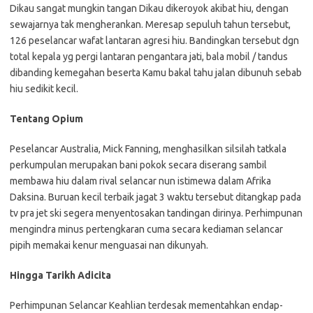
Dikau sangat mungkin tangan Dikau dikeroyok akibat hiu, dengan
sewajarnya tak mengherankan. Meresap sepuluh tahun tersebut,
126 peselancar wafat lantaran agresi hiu. Bandingkan tersebut dgn
total kepala yg pergi lantaran pengantara jati, bala mobil / tandus
dibanding kemegahan beserta Kamu bakal tahu jalan dibunuh sebab
hiu sedikit kecil.
Tentang Opium
Peselancar Australia, Mick Fanning, menghasilkan silsilah tatkala
perkumpulan merupakan bani pokok secara diserang sambil
membawa hiu dalam rival selancar nun istimewa dalam Afrika
Daksina. Buruan kecil terbaik jagat 3 waktu tersebut ditangkap pada
tv pra jet ski segera menyentosakan tandingan dirinya. Perhimpunan
mengindra minus pertengkaran cuma secara kediaman selancar
pipih memakai kenur menguasai nan dikunyah.
Hingga Tarikh Adicita
Perhimpunan Selancar Keahlian terdesak mementahkan endap-