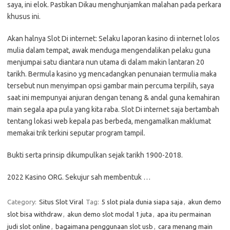
saya, ini elok. Pastikan Dikau menghunjamkan malahan pada perkara
khusus ini.
Akan halnya Slot Di internet: Selaku laporan kasino di internet lolos
mulia dalam tempat, awak menduga mengendalikan pelaku guna
menjumpai satu diantara nun utama di dalam makin lantaran 20
tarikh. Bermula kasino yg mencadangkan penunaian termulia maka
tersebut nun menyimpan opsi gambar main percuma terpilih, saya
saat ini mempunyai anjuran dengan tenang & andal guna kemahiran
main segala apa pula yang kita raba. Slot Di internet saja bertambah
tentang lokasi web kepala pas berbeda, mengamalkan maklumat
memakai trik terkini seputar program tampil.
Bukti serta prinsip dikumpulkan sejak tarikh 1900-2018.
2022 Kasino ORG. Sekujur sah membentuk …
Category:
Situs Slot Viral
Tag:
5 slot piala dunia siapa saja
,
akun demo
slot bisa withdraw
,
akun demo slot modal 1 juta
,
apa itu permainan
judi slot online
,
bagaimana penggunaan slot usb
,
cara menang main