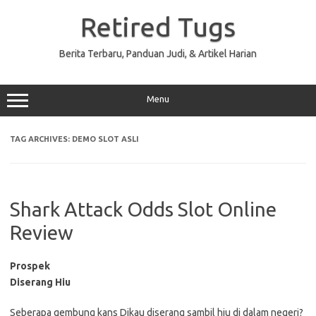
Skip
to
Retired Tugs
content
Berita Terbaru, Panduan Judi, & Artikel Harian
Menu
TAG ARCHIVES:
DEMO SLOT ASLI
Shark Attack Odds Slot Online
Review
Prospek
Diserang Hiu
Seberapa gembung kans Dikau diserang sambil hiu di dalam negeri?