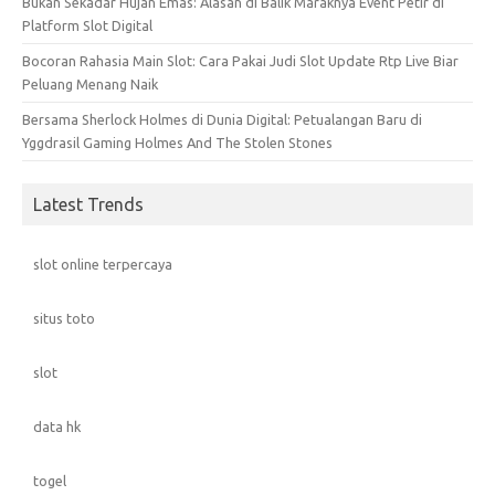
Bukan Sekadar Hujan Emas: Alasan di Balik Maraknya Event Petir di
Platform Slot Digital
Bocoran Rahasia Main Slot: Cara Pakai Judi Slot Update Rtp Live Biar
Peluang Menang Naik
Bersama Sherlock Holmes di Dunia Digital: Petualangan Baru di
Yggdrasil Gaming Holmes And The Stolen Stones
Latest Trends
slot online terpercaya
situs toto
slot
data hk
togel