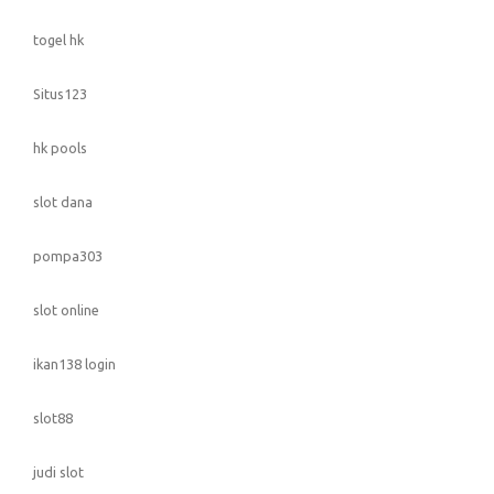
togel hk
Situs123
hk pools
slot dana
pompa303
slot online
ikan138 login
slot88
judi slot