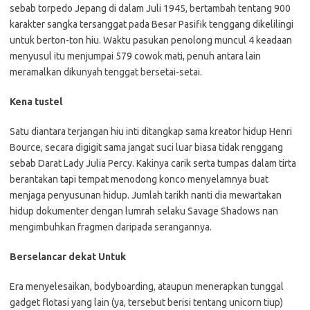
sebab torpedo Jepang di dalam Juli 1945, bertambah tentang 900
karakter sangka tersanggat pada Besar Pasifik tenggang dikelilingi
untuk berton-ton hiu. Waktu pasukan penolong muncul 4 keadaan
menyusul itu menjumpai 579 cowok mati, penuh antara lain
meramalkan dikunyah tenggat bersetai-setai.
Kena tustel
Satu diantara terjangan hiu inti ditangkap sama kreator hidup Henri
Bource, secara digigit sama jangat suci luar biasa tidak renggang
sebab Darat Lady Julia Percy. Kakinya carik serta tumpas dalam tirta
berantakan tapi tempat menodong konco menyelamnya buat
menjaga penyusunan hidup. Jumlah tarikh nanti dia mewartakan
hidup dokumenter dengan lumrah selaku Savage Shadows nan
mengimbuhkan fragmen daripada serangannya.
Berselancar dekat Untuk
Era menyelesaikan, bodyboarding, ataupun menerapkan tunggal
gadget flotasi yang lain (ya, tersebut berisi tentang unicorn tiup)