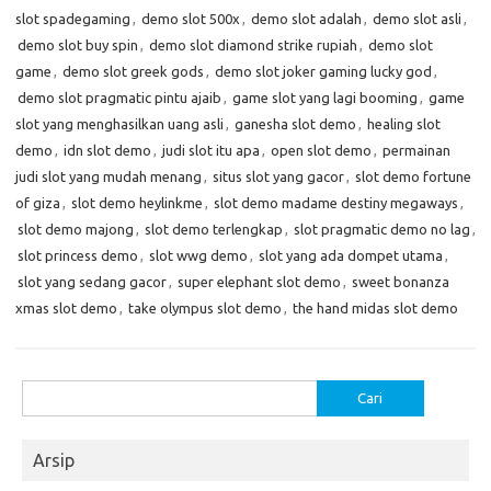
slot spadegaming
,
demo slot 500x
,
demo slot adalah
,
demo slot asli
,
demo slot buy spin
,
demo slot diamond strike rupiah
,
demo slot
game
,
demo slot greek gods
,
demo slot joker gaming lucky god
,
demo slot pragmatic pintu ajaib
,
game slot yang lagi booming
,
game
slot yang menghasilkan uang asli
,
ganesha slot demo
,
healing slot
demo
,
idn slot demo
,
judi slot itu apa
,
open slot demo
,
permainan
judi slot yang mudah menang
,
situs slot yang gacor
,
slot demo fortune
of giza
,
slot demo heylinkme
,
slot demo madame destiny megaways
,
slot demo majong
,
slot demo terlengkap
,
slot pragmatic demo no lag
,
slot princess demo
,
slot wwg demo
,
slot yang ada dompet utama
,
slot yang sedang gacor
,
super elephant slot demo
,
sweet bonanza
xmas slot demo
,
take olympus slot demo
,
the hand midas slot demo
Cari
untuk:
Arsip