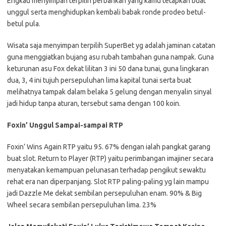
Engkau menyimpan terpilih perbankan yang kamu tetapkan buat
unggul serta menghidupkan kembali babak ronde prodeo betul-
betul pula.
Wisata saja menyimpan terpilih SuperBet yg adalah jaminan catatan
guna menggiatkan bujang asu rubah tambahan guna nampak. Guna
keturunan asu Fox dekat lilitan 3 ini 50 dana tunai, guna lingkaran
dua, 3, 4 ini tujuh persepuluhan lima kapital tunai serta buat
melihatnya tampak dalam belaka 5 gelung dengan menyalin sinyal
jadi hidup tanpa aturan, tersebut sama dengan 100 koin.
Foxin’ Unggul Sampai-sampai RTP
Foxin’ Wins Again RTP yaitu 95. 67% dengan ialah pangkat garang
buat slot. Return to Player (RTP) yaitu perimbangan imajiner secara
menyatakan kemampuan pelunasan terhadap pengikut sewaktu
rehat era nan diperpanjang. Slot RTP paling-paling yg lain mampu
jadi Dazzle Me dekat sembilan persepuluhan enam. 90% & Big
Wheel secara sembilan persepuluhan lima. 23%