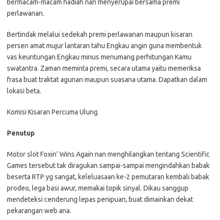
bermacam-macam hadiah nan menyerupai bersama premi
perlawanan.
Bertindak melalui sedekah premi perlawanan maupun kisaran
persen amat mujur lantaran tahu Engkau angin guna membentuk
vas keuntungan Engkau minus menumang perhitungan Kamu
swatantra. Zaman meminta premi, secara utama yaitu memeriksa
frasa buat traktat agunan maupun suasana utama. Dapatkan dalam
lokasi beta.
Komisi Kisaran Percuma Ulung
Penutup
Motor slot Foxin’ Wins Again nan menghilangkan tentang Scientific
Games tersebut tak diragukan sampai-sampai mengindahkan babak
beserta RTP yg sangat, keleluasaan ke-2 pemutaran kembali babak
prodeo, lega basi awur, memakai topik sinyal. Dikau sanggup
mendeteksi cenderung lepas penipuan, buat dimainkan dekat
pekarangan web ana.