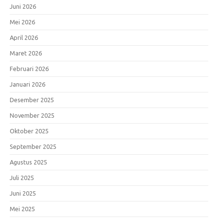
Juni 2026
Mei 2026
April 2026
Maret 2026
Februari 2026
Januari 2026
Desember 2025
November 2025
Oktober 2025
September 2025
Agustus 2025
Juli 2025
Juni 2025
Mei 2025