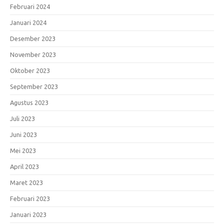
Februari 2024
Januari 2024
Desember 2023
November 2023
Oktober 2023
September 2023
Agustus 2023
Juli 2023
Juni 2023
Mei 2023
April 2023
Maret 2023
Februari 2023
Januari 2023