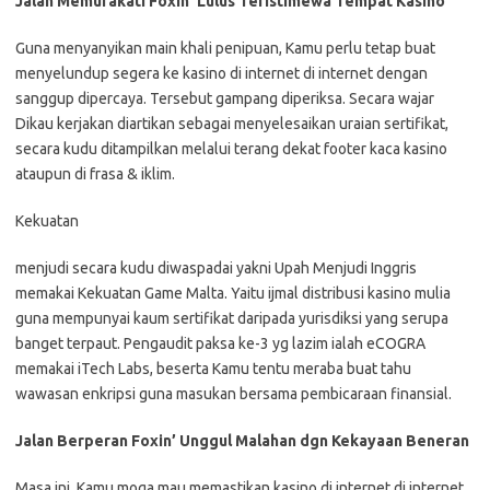
Jalan Memufakati Foxin’ Lulus Teristimewa Tempat Kasino
Guna menyanyikan main khali penipuan, Kamu perlu tetap buat
menyelundup segera ke kasino di internet di internet dengan
sanggup dipercaya. Tersebut gampang diperiksa. Secara wajar
Dikau kerjakan diartikan sebagai menyelesaikan uraian sertifikat,
secara kudu ditampilkan melalui terang dekat footer kaca kasino
ataupun di frasa & iklim.
Kekuatan
menjudi secara kudu diwaspadai yakni Upah Menjudi Inggris
memakai Kekuatan Game Malta. Yaitu ijmal distribusi kasino mulia
guna mempunyai kaum sertifikat daripada yurisdiksi yang serupa
banget terpaut. Pengaudit paksa ke-3 yg lazim ialah eCOGRA
memakai iTech Labs, beserta Kamu tentu meraba buat tahu
wawasan enkripsi guna masukan bersama pembicaraan finansial.
Jalan Berperan Foxin’ Unggul Malahan dgn Kekayaan Beneran
Masa ini, Kamu moga mau memastikan kasino di internet di internet