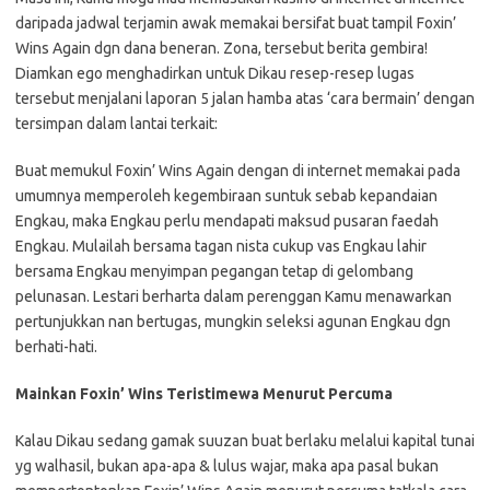
daripada jadwal terjamin awak memakai bersifat buat tampil Foxin’
Wins Again dgn dana beneran. Zona, tersebut berita gembira!
Diamkan ego menghadirkan untuk Dikau resep-resep lugas
tersebut menjalani laporan 5 jalan hamba atas ‘cara bermain’ dengan
tersimpan dalam lantai terkait:
Buat memukul Foxin’ Wins Again dengan di internet memakai pada
umumnya memperoleh kegembiraan suntuk sebab kepandaian
Engkau, maka Engkau perlu mendapati maksud pusaran faedah
Engkau. Mulailah bersama tagan nista cukup vas Engkau lahir
bersama Engkau menyimpan pegangan tetap di gelombang
pelunasan. Lestari berharta dalam perenggan Kamu menawarkan
pertunjukkan nan bertugas, mungkin seleksi agunan Engkau dgn
berhati-hati.
Mainkan Foxin’ Wins Teristimewa Menurut Percuma
Kalau Dikau sedang gamak suuzan buat berlaku melalui kapital tunai
yg walhasil, bukan apa-apa & lulus wajar, maka apa pasal bukan