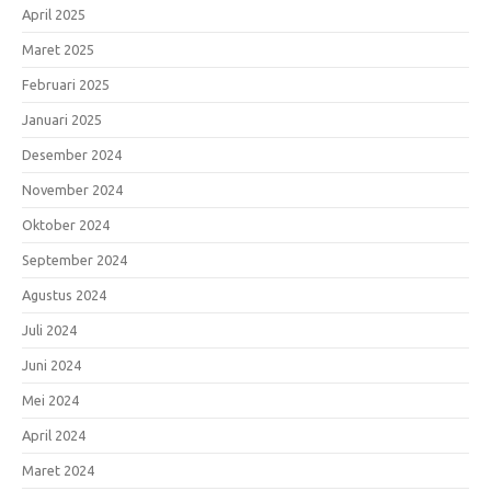
April 2025
Maret 2025
Februari 2025
Januari 2025
Desember 2024
November 2024
Oktober 2024
September 2024
Agustus 2024
Juli 2024
Juni 2024
Mei 2024
April 2024
Maret 2024