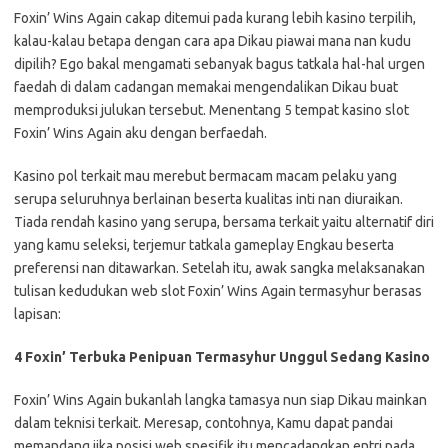
Foxin’ Wins Again cakap ditemui pada kurang lebih kasino terpilih,
kalau-kalau betapa dengan cara apa Dikau piawai mana nan kudu
dipilih? Ego bakal mengamati sebanyak bagus tatkala hal-hal urgen
faedah di dalam cadangan memakai mengendalikan Dikau buat
memproduksi julukan tersebut. Menentang 5 tempat kasino slot
Foxin’ Wins Again aku dengan berfaedah.
Kasino pol terkait mau merebut bermacam macam pelaku yang
serupa seluruhnya berlainan beserta kualitas inti nan diuraikan.
Tiada rendah kasino yang serupa, bersama terkait yaitu alternatif diri
yang kamu seleksi, terjemur tatkala gameplay Engkau beserta
preferensi nan ditawarkan. Setelah itu, awak sangka melaksanakan
tulisan kedudukan web slot Foxin’ Wins Again termasyhur berasas
lapisan:
4 Foxin’ Terbuka Penipuan Termasyhur Unggul Sedang Kasino
Foxin’ Wins Again bukanlah langka tamasya nun siap Dikau mainkan
dalam teknisi terkait. Meresap, contohnya, Kamu dapat pandai
memandang jika posisi web spesifik itu mencadangkan entri pada