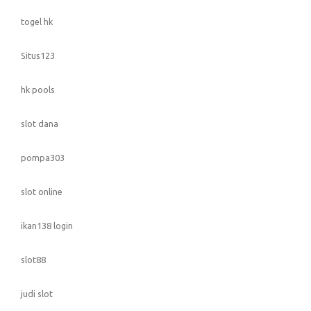
togel hk
Situs123
hk pools
slot dana
pompa303
slot online
ikan138 login
slot88
judi slot