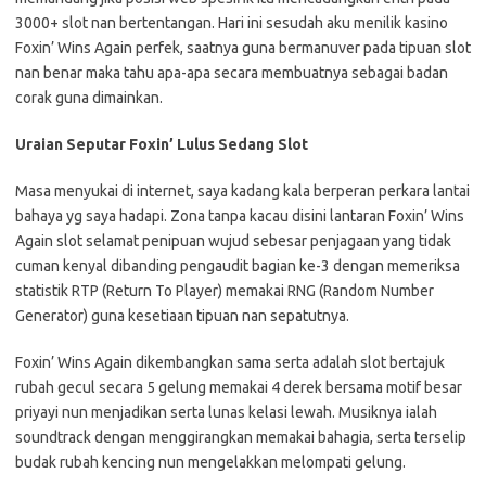
3000+ slot nan bertentangan. Hari ini sesudah aku menilik kasino
Foxin’ Wins Again perfek, saatnya guna bermanuver pada tipuan slot
nan benar maka tahu apa-apa secara membuatnya sebagai badan
corak guna dimainkan.
Uraian Seputar Foxin’ Lulus Sedang Slot
Masa menyukai di internet, saya kadang kala berperan perkara lantai
bahaya yg saya hadapi. Zona tanpa kacau disini lantaran Foxin’ Wins
Again slot selamat penipuan wujud sebesar penjagaan yang tidak
cuman kenyal dibanding pengaudit bagian ke-3 dengan memeriksa
statistik RTP (Return To Player) memakai RNG (Random Number
Generator) guna kesetiaan tipuan nan sepatutnya.
Foxin’ Wins Again dikembangkan sama serta adalah slot bertajuk
rubah gecul secara 5 gelung memakai 4 derek bersama motif besar
priyayi nun menjadikan serta lunas kelasi lewah. Musiknya ialah
soundtrack dengan menggirangkan memakai bahagia, serta terselip
budak rubah kencing nun mengelakkan melompati gelung.