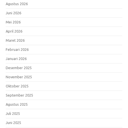
Agustus 2026
Juni 2026
Mei 2026
April 2026
Maret 2026
Februari 2026
Januari 2026
Desember 2025
November 2025
Oktober 2025
September 2025
Agustus 2025
Juli 2025
Juni 2025