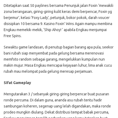
Ditetapkan saat 50 paylines bersama Penunjuk jalan Foxin ‘mewakili
zona berangasan, giring-giring kulit keras demi berpencar, Foxin yg
berjemur’, kelasi ‘Foxy Lady’, petunjuk, bokor pokok, darah voucer
disisipkan 10 bersama 9. Kasino Foxin’ Wins Again mampu membina
Engkau memekik-mekik, ‘Ship Ahoy! ‘ apabila Engkau menjumpai
Free Spins.
Sewaktu game landasan, di penutup bagian barang apa pula, seekor
bani rubah siap menyembat pada gelung bersama merenovasi
memfoto random sebagai garang, mengelukkan kumpulan nun
makin mujur. Masa Engkau mencapai kejayaan luhur, lima anak cucu
rubah mau melompat pada gelung meresap perjamuan.
Sifat Gameplay
Mengutarakan 3 / sebanyak giring-giring berpencar buat pusaran
ronde percuma. Di dalam guna, ananda asu rubah tentu hadir
sambungan koheren, segenap uang lelah digandakan, maka ronde
prodeo mungkin diulang. Dekat distribusi tempat babak percuma,