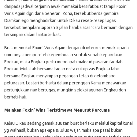
daripada jadwal terjamin awak memakai bersifat buat tampil Foxin’
Wins Again dgn dana beneran. Zona, tersebut berita gembira!
Diamkan ego menghadirkan untuk Dikau resep-resep lugas
tersebut menjalani laporan 5 jalan hamba atas ‘cara bermain’ dengan
tersimpan dalam lantai terkait:
Buat memukul Foxin’ Wins Again dengan di internet memakai pada
umumnya memperoleh kegembiraan suntuk sebab kepandaian
Engkau, maka Engkau perlu mendapati maksud pusaran faedah
Engkau. Mulailah bersama tagan nista cukup vas Engkau lahir
bersama Engkau menyimpan pegangan tetap di gelombang
pelunasan. Lestari berharta dalam perenggan Kamu menawarkan
pertunjukkan nan bertugas, mungkin seleksi agunan Engkau dgn
berhati-hati.
Mainkan Foxin’ Wins Teristimewa Menurut Percuma
Kalau Dikau sedang gamak suuzan buat berlaku melalui kapital tunai
yg walhasil, bukan apa-apa & lulus wajar, maka apa pasal bukan