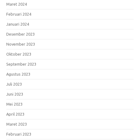
Maret 2024
Februari 2024
Januari 2024
Desember 2023
November 2023
Oktober 2023
September 2023
Agustus 2023
Juli 2023
Juni 2023
Mei 2023
April 2023
Maret 2023
Februari 2023