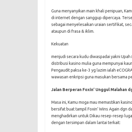
Guna menyanyikan main khali penipuan, Kamu
di internet dengan sanggup dipercaya. Terse
sebagai menyelesaikan uraian sertifikat, sec
ataupun di frasa & iklim.
Kekuatan
menjudi secara kudu diwaspadai yakni Upah 
distribusi kasino mulia guna mempunyai kaum 
Pengaudit paksa ke-3 yg lazim ialah eCOGR
wawasan enkripsi guna masukan bersama pem
Jalan Berperan Foxin’ Unggul Malahan 
Masa ini, Kamu moga mau memastikan kasino d
bersifat buat tampil Foxin’ Wins Again dgn 
menghadirkan untuk Dikau resep-resep lugas 
dengan tersimpan dalam lantai terkait: