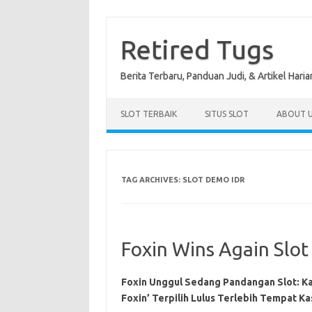
Skip
to
content
Retired Tugs
Berita Terbaru, Panduan Judi, & Artikel Haria
SLOT TERBAIK
SITUS SLOT
ABOUT 
TAG ARCHIVES:
SLOT DEMO IDR
Foxin Wins Again Slot
Foxin Unggul Sedang Pandangan Slot: Ka
Foxin’ Terpilih Lulus Terlebih Tempat Ka