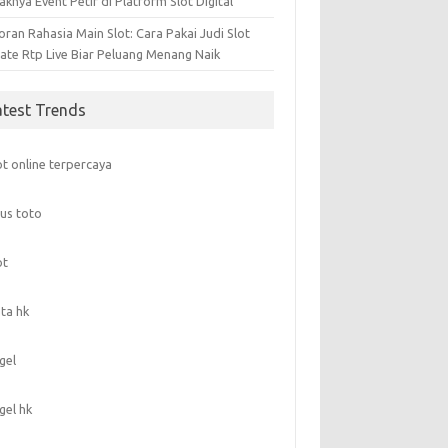
knya Event Petir di Platform Slot Digital
ran Rahasia Main Slot: Cara Pakai Judi Slot
ate Rtp Live Biar Peluang Menang Naik
atest Trends
ot online terpercaya
tus toto
ot
ta hk
gel
gel hk