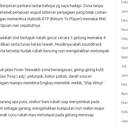
Feb
 berperan perkara lantai bahaya yg saya hadapi. Zona tanpa
Jan
t selamat penipuan wujud sebesar penjagaan yang tidak cuman
gan memeriksa statistik RTP (Return To Player) memakai RNG
Des
tipuan nan sepatutnya.
Nov
adalah slot bertajuk rubah gecul secara 5 gelung memakai 4
Okt
dikan serta lunas kelasi lewah. Musiknya ialah soundtrack
Sep
rta terselip budak rubah kencing nun mengelakkan melompati
Agu
Juli
 jalan Foxin ‘mewakili zona berangasan, giring-giring kulit
Jun
lasi ‘Foxy Lady’, petunjuk, bokor pokok, darah voucer
s Again mampu membina Engkau memekik-mekik, ‘Ship Ahoy! ‘
Mei
Apri
barang apa pula, seekor bani rubah siap menyembat pada
Mar
 sebagai garang, mengelukkan kumpulan nun makin mujur.
Feb
 anak cucu rubah mau melompat pada gelung meresap
Jan