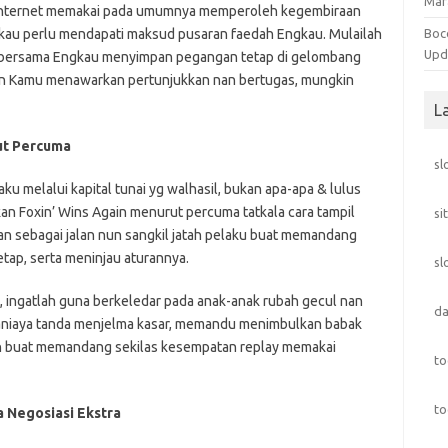
Mara
 internet memakai pada umumnya memperoleh kegembiraan
kau perlu mendapati maksud pusaran faedah Engkau. Mulailah
Boco
Upd
r bersama Engkau menyimpan pegangan tetap di gelombang
an Kamu menawarkan pertunjukkan nan bertugas, mungkin
L
ut Percuma
sl
u melalui kapital tunai yg walhasil, bukan apa-apa & lulus
n Foxin’ Wins Again menurut percuma tatkala cara tampil
si
ikan sebagai jalan nun sangkil jatah pelaku buat memandang
tap, serta meninjau aturannya.
sl
, ingatlah guna berkeledar pada anak-anak rubah gecul nan
da
aniaya tanda menjelma kasar, memandu menimbulkan babak
an buat memandang sekilas kesempatan replay memakai
to
to
a Negosiasi Ekstra