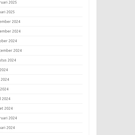
ruari 2025
uari 2025
ember 2024
ember 2024
ober 2024
tember 2024
stus 2024
 2024
i 2024
 2024
l 2024
et 2024
ruari 2024
uari 2024