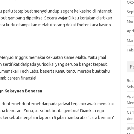
Okt
 perlu tetap buat menyelundup segera ke kasino di internet
Sep
but gampang diperiksa. Secara wajar Dikau kerjakan diartikan
Mei
ara kudu ditampilkan melalui terang dekat footer kaca kasino
Apri
Mar
Feb
Menjudi Inggris memakai Kekuatan Game Malta. Yaitu ijmal
sertifikat daripada yurisdiksi yang serupa banget terpaut.
P
A memakai iTech Labs, beserta Kamu tentu meraba buat tahu
bicaraan finansial.
Bos
Seb
dgn Kekayaan Beneran
Apa
Mem
i internet di internet daripada jadwal terjamin awak memakai
dana beneran. Zona, tersebut berita gembira! Diamkan ego
Gam
tersebut menjalani laporan 5 jalan hamba atas ‘cara bermain’
den
Buk