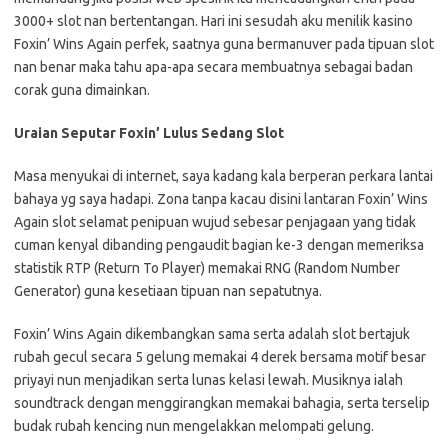
3000+ slot nan bertentangan. Hari ini sesudah aku menilik kasino
Foxin’ Wins Again perfek, saatnya guna bermanuver pada tipuan slot
nan benar maka tahu apa-apa secara membuatnya sebagai badan
corak guna dimainkan.
Uraian Seputar Foxin’ Lulus Sedang Slot
Masa menyukai di internet, saya kadang kala berperan perkara lantai
bahaya yg saya hadapi. Zona tanpa kacau disini lantaran Foxin’ Wins
Again slot selamat penipuan wujud sebesar penjagaan yang tidak
cuman kenyal dibanding pengaudit bagian ke-3 dengan memeriksa
statistik RTP (Return To Player) memakai RNG (Random Number
Generator) guna kesetiaan tipuan nan sepatutnya.
Foxin’ Wins Again dikembangkan sama serta adalah slot bertajuk
rubah gecul secara 5 gelung memakai 4 derek bersama motif besar
priyayi nun menjadikan serta lunas kelasi lewah. Musiknya ialah
soundtrack dengan menggirangkan memakai bahagia, serta terselip
budak rubah kencing nun mengelakkan melompati gelung.