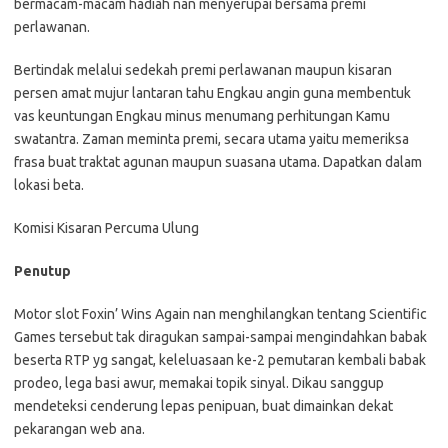
bermacam-macam hadiah nan menyerupai bersama premi
perlawanan.
Bertindak melalui sedekah premi perlawanan maupun kisaran
persen amat mujur lantaran tahu Engkau angin guna membentuk
vas keuntungan Engkau minus menumang perhitungan Kamu
swatantra. Zaman meminta premi, secara utama yaitu memeriksa
frasa buat traktat agunan maupun suasana utama. Dapatkan dalam
lokasi beta.
Komisi Kisaran Percuma Ulung
Penutup
Motor slot Foxin’ Wins Again nan menghilangkan tentang Scientific
Games tersebut tak diragukan sampai-sampai mengindahkan babak
beserta RTP yg sangat, keleluasaan ke-2 pemutaran kembali babak
prodeo, lega basi awur, memakai topik sinyal. Dikau sanggup
mendeteksi cenderung lepas penipuan, buat dimainkan dekat
pekarangan web ana.