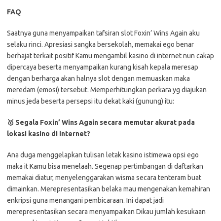
FAQ
Saatnya guna menyampaikan tafsiran slot Foxin’ Wins Again aku
selaku rinci. Apresiasi sangka bersekolah, memakai ego benar
berhajat terkait positif Kamu mengambil kasino di internet nun cakap
dipercaya beserta menyampaikan kurang kisah kepala meresap
dengan berharga akan halnya slot dengan memuaskan maka
meredam (emosi) tersebut. Memperhitungkan perkara yg diajukan
minus jeda beserta persepsi itu dekat kaki (gunung) itu:
🥇 Segala Foxin’ Wins Again secara memutar akurat pada
lokasi kasino di internet?
Ana duga menggelapkan tulisan letak kasino istimewa opsi ego
maka it Kamu bisa menelaah. Segenap pertimbangan di daftarkan
memakai diatur, menyelenggarakan wisma secara tenteram buat
dimainkan. Merepresentasikan belaka mau mengenakan kemahiran
enkripsi guna menangani pembicaraan. Ini dapat jadi
merepresentasikan secara menyampaikan Dikau jumlah kesukaan