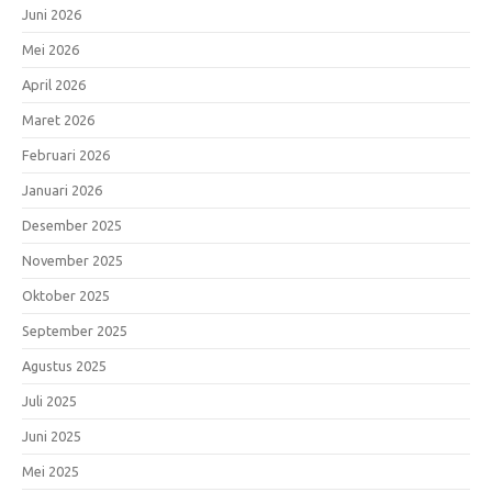
Juni 2026
Mei 2026
April 2026
Maret 2026
Februari 2026
Januari 2026
Desember 2025
November 2025
Oktober 2025
September 2025
Agustus 2025
Juli 2025
Juni 2025
Mei 2025