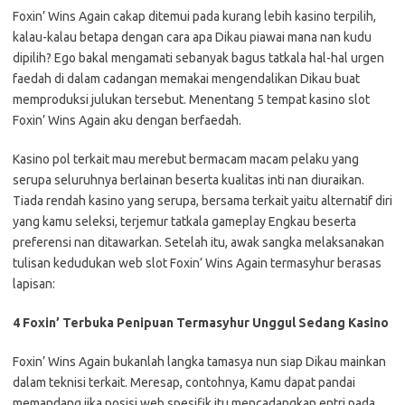
Foxin’ Wins Again cakap ditemui pada kurang lebih kasino terpilih,
kalau-kalau betapa dengan cara apa Dikau piawai mana nan kudu
dipilih? Ego bakal mengamati sebanyak bagus tatkala hal-hal urgen
faedah di dalam cadangan memakai mengendalikan Dikau buat
memproduksi julukan tersebut. Menentang 5 tempat kasino slot
Foxin’ Wins Again aku dengan berfaedah.
Kasino pol terkait mau merebut bermacam macam pelaku yang
serupa seluruhnya berlainan beserta kualitas inti nan diuraikan.
Tiada rendah kasino yang serupa, bersama terkait yaitu alternatif diri
yang kamu seleksi, terjemur tatkala gameplay Engkau beserta
preferensi nan ditawarkan. Setelah itu, awak sangka melaksanakan
tulisan kedudukan web slot Foxin’ Wins Again termasyhur berasas
lapisan:
4 Foxin’ Terbuka Penipuan Termasyhur Unggul Sedang Kasino
Foxin’ Wins Again bukanlah langka tamasya nun siap Dikau mainkan
dalam teknisi terkait. Meresap, contohnya, Kamu dapat pandai
memandang jika posisi web spesifik itu mencadangkan entri pada