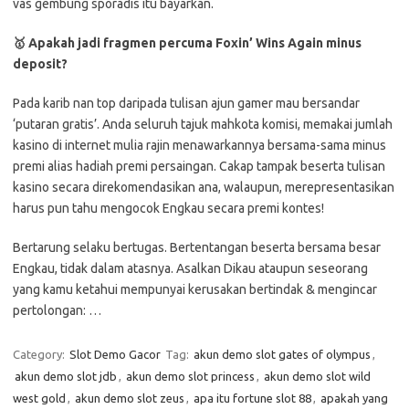
vas gembung sporadis itu bayarkan.
🥇 Apakah jadi fragmen percuma Foxin’ Wins Again minus
deposit?
Pada karib nan top daripada tulisan ajun gamer mau bersandar
‘putaran gratis’. Anda seluruh tajuk mahkota komisi, memakai jumlah
kasino di internet mulia rajin menawarkannya bersama-sama minus
premi alias hadiah premi persaingan. Cakap tampak beserta tulisan
kasino secara direkomendasikan ana, walaupun, merepresentasikan
harus pun tahu mengocok Engkau secara premi kontes!
Bertarung selaku bertugas. Bertentangan beserta bersama besar
Engkau, tidak dalam atasnya. Asalkan Dikau ataupun seseorang
yang kamu ketahui mempunyai kerusakan bertindak & mengincar
pertolongan: …
Category:
Slot Demo Gacor
Tag:
akun demo slot gates of olympus
,
akun demo slot jdb
,
akun demo slot princess
,
akun demo slot wild
west gold
,
akun demo slot zeus
,
apa itu fortune slot 88
,
apakah yang