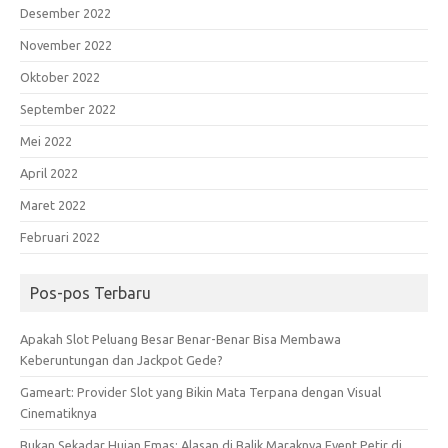
Desember 2022
November 2022
Oktober 2022
September 2022
Mei 2022
April 2022
Maret 2022
Februari 2022
Pos-pos Terbaru
Apakah Slot Peluang Besar Benar-Benar Bisa Membawa
Keberuntungan dan Jackpot Gede?
Gameart: Provider Slot yang Bikin Mata Terpana dengan Visual
Cinematiknya
Bukan Sekadar Hujan Emas: Alasan di Balik Maraknya Event Petir di