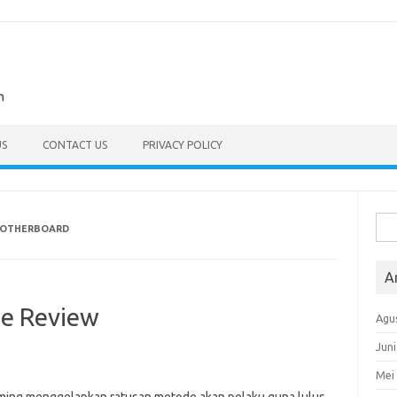
n
US
CONTACT US
PRIVACY POLICY
Cari
 MOTHERBOARD
untu
A
ne Review
Agu
Jun
Mei