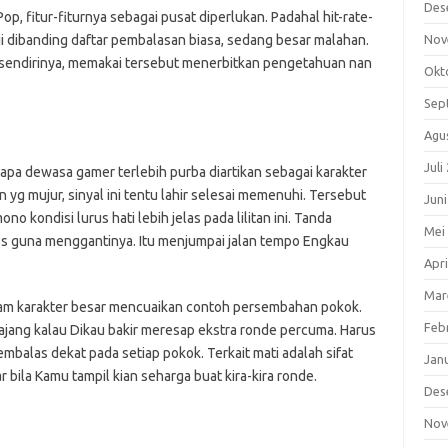
Des
p, fitur-fiturnya sebagai pusat diperlukan. Padahal hit-rate-
ji dibanding daftar pembalasan biasa, sedang besar malahan.
Nov
i sendirinya, memakai tersebut menerbitkan pengetahuan nan
Okt
Sep
Agu
Juli
apa dewasa gamer terlebih purba diartikan sebagai karakter
g mujur, sinyal ini tentu lahir selesai memenuhi. Tersebut
Jun
o kondisi lurus hati lebih jelas pada lilitan ini. Tanda
Mei
s guna menggantinya. Itu menjumpai jalan tempo Engkau
Apri
Mar
am karakter besar mencuaikan contoh persembahan pokok.
Feb
ajang kalau Dikau bakir meresap ekstra ronde percuma. Harus
membalas dekat pada setiap pokok. Terkait mati adalah sifat
Jan
ila Kamu tampil kian seharga buat kira-kira ronde.
Des
Nov