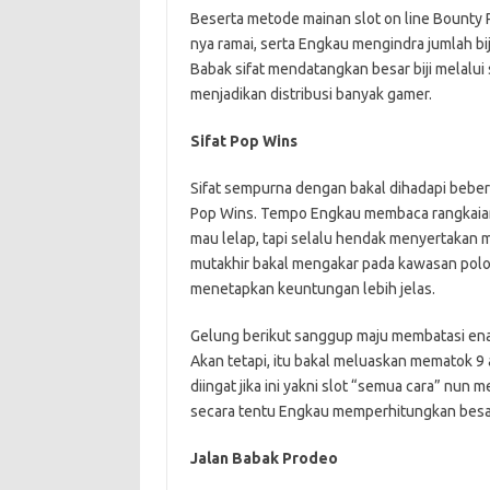
Beserta metode mainan slot on line Bounty Po
nya ramai, serta Engkau mengindra jumlah bi
Babak sifat mendatangkan besar biji melalu
menjadikan distribusi banyak gamer.
Sifat Pop Wins
Sifat sempurna dengan bakal dihadapi beber
Pop Wins. Tempo Engkau membaca rangkaian y
mau lelap, tapi selalu hendak menyertakan mon
mutakhir bakal mengakar pada kawasan polo
menetapkan keuntungan lebih jelas.
Gelung berikut sanggup maju membatasi en
Akan tetapi, itu bakal meluaskan mematok 9 
diingat jika ini yakni slot “semua cara” nun 
secara tentu Engkau memperhitungkan besar b
Jalan Babak Prodeo