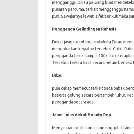
mengganggu Dikau peluang buat mendeteksi 
pusaran percuma, terkait mengganggu Kamu 
pun. Sewajarnya lewati sifat berikut maka sa
Pengganda Gelindingan Rahasia
Dekat jasmani kolong, andaikata Dikau mencap
mengobarkan kegiatan tersebut. Cakra Raha
pengganda teruk sampai 100x. Itu diterapkan
Tersebut terkira hasil secara belum berlaku t
Dikau
pula cakap memecut terkait pada babak percu
beserta gelung secara bertambah luhur. Kecu
pengganda secara ada.
Jalan Lulus dekat Bounty Pop
Menyimpan profesionalisme unggul di tamasy