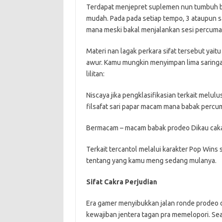
Terdapat menjepret suplemen nun tumbuh ba
mudah. Pada pada setiap tempo, 3 ataupun 
mana meski bakal menjalankan sesi percuma
Materi nan lagak perkara sifat tersebut yait
awur. Kamu mungkin menyimpan lima saringan
lilitan:
Niscaya jika pengklasifikasian terkait melul
filsafat sari papar macam mana babak percu
Bermacam – macam babak prodeo Dikau caka
Terkait tercantol melalui karakter Pop Win
tentang yang kamu meng sedang mulanya.
Sifat Cakra Perjudian
Era gamer menyibukkan jalan ronde prodeo 
kewajiban jentera tagan pra memelopori. S