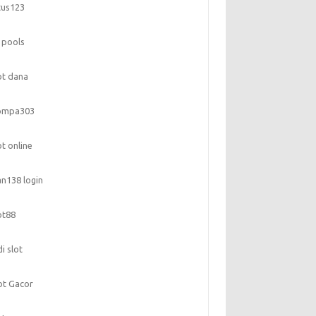
tus123
 pools
ot dana
ompa303
ot online
an138 login
ot88
di slot
ot Gacor