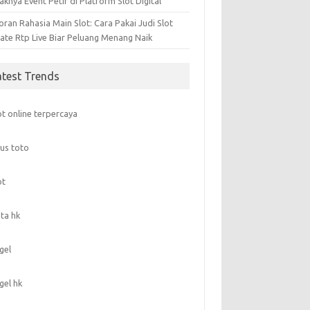
knya Event Petir di Platform Slot Digital
ran Rahasia Main Slot: Cara Pakai Judi Slot
ate Rtp Live Biar Peluang Menang Naik
atest Trends
ot online terpercaya
tus toto
ot
ta hk
gel
gel hk