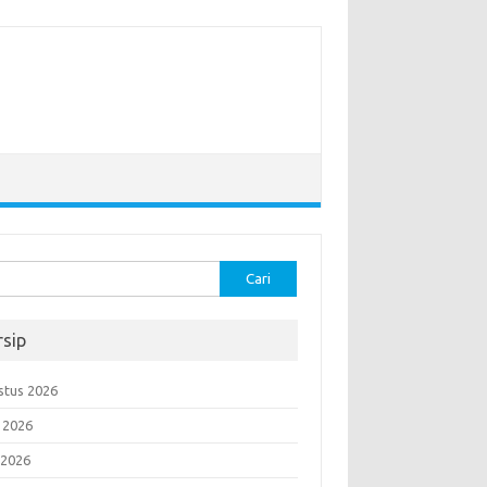
k:
rsip
stus 2026
i 2026
 2026