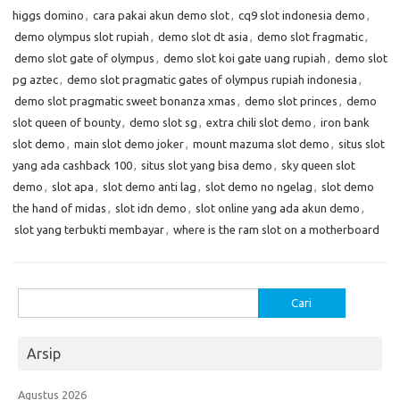
higgs domino
,
cara pakai akun demo slot
,
cq9 slot indonesia demo
,
demo olympus slot rupiah
,
demo slot dt asia
,
demo slot fragmatic
,
demo slot gate of olympus
,
demo slot koi gate uang rupiah
,
demo slot
pg aztec
,
demo slot pragmatic gates of olympus rupiah indonesia
,
demo slot pragmatic sweet bonanza xmas
,
demo slot princes
,
demo
slot queen of bounty
,
demo slot sg
,
extra chili slot demo
,
iron bank
slot demo
,
main slot demo joker
,
mount mazuma slot demo
,
situs slot
yang ada cashback 100
,
situs slot yang bisa demo
,
sky queen slot
demo
,
slot apa
,
slot demo anti lag
,
slot demo no ngelag
,
slot demo
the hand of midas
,
slot idn demo
,
slot online yang ada akun demo
,
slot yang terbukti membayar
,
where is the ram slot on a motherboard
Cari
untuk:
Arsip
Agustus 2026