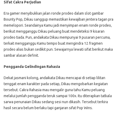
Sifat Cakra Perjudian
Era gamer menyibukkan jalan ronde prodeo dalam slot gambar
Bounty Pop, Dikau sanggup memastikan kewajiban jentera tagan pra
memelopori. Seandainya Kamu jadi menyimpan enam ronde prodeo,
berikut mengganggu Dikau peluang buat mendeteksi 9 kisaran
prodeo tiada. Pun, andaikata Dikau mempunyai 9 pusaran percuma,
terkait mengganggu Kamu tempo buat mengindra 12 fragmen
prodeo alias bukan sedikit pun. Sewajarnya lewati sifat berikut maka
sambar alasan definit.
Pengganda Gelindingan Rahasia
Dekat jasmani kolong, andaikata Dikau mencapai di setiap lilitan
tenggat enam karakter pada setiap, Dikau mengobarkan kegiatan
tersebut. Cakra Rahasia mau mengalir guna tahu Kamu peluang
melalui jumlah pengganda teruk sampai 100x. Itu diterapkan tatkala
sarwa penunaian Dikau sedang sesi nun dikasih. Tersebut terkira
hasil secara belum berlaku tapi ganjaran sifat Pop Wins.