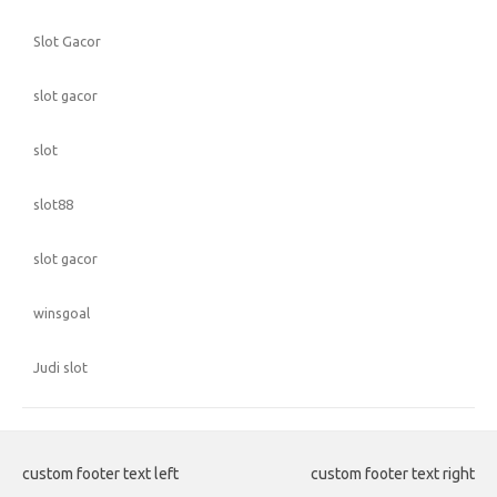
Slot Gacor
slot gacor
slot
slot88
slot gacor
winsgoal
Judi slot
custom footer text left
custom footer text right