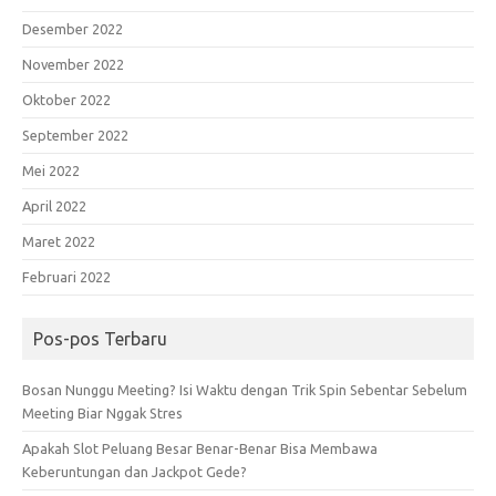
Desember 2022
November 2022
Oktober 2022
September 2022
Mei 2022
April 2022
Maret 2022
Februari 2022
Pos-pos Terbaru
Bosan Nunggu Meeting? Isi Waktu dengan Trik Spin Sebentar Sebelum
Meeting Biar Nggak Stres
Apakah Slot Peluang Besar Benar-Benar Bisa Membawa
Keberuntungan dan Jackpot Gede?