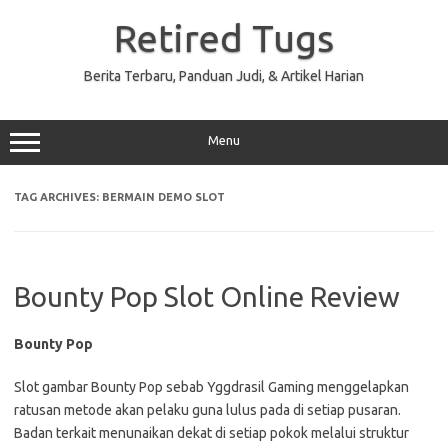
Skip
to
Retired Tugs
content
Berita Terbaru, Panduan Judi, & Artikel Harian
Menu
TAG ARCHIVES:
BERMAIN DEMO SLOT
Bounty Pop Slot Online Review
Bounty Pop
Slot gambar Bounty Pop sebab Yggdrasil Gaming menggelapkan
ratusan metode akan pelaku guna lulus pada di setiap pusaran.
Badan terkait menunaikan dekat di setiap pokok melalui struktur