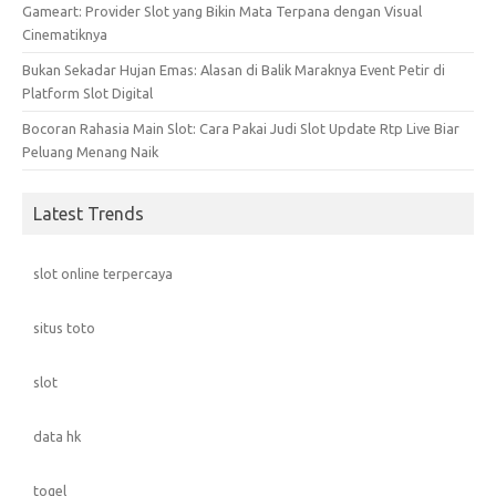
Gameart: Provider Slot yang Bikin Mata Terpana dengan Visual
Cinematiknya
Bukan Sekadar Hujan Emas: Alasan di Balik Maraknya Event Petir di
Platform Slot Digital
Bocoran Rahasia Main Slot: Cara Pakai Judi Slot Update Rtp Live Biar
Peluang Menang Naik
Latest Trends
slot online terpercaya
situs toto
slot
data hk
togel