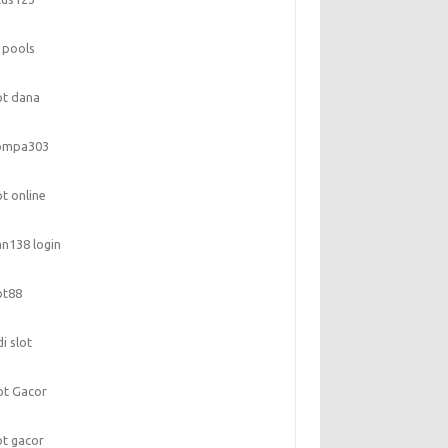
 pools
ot dana
ompa303
ot online
an138 login
ot88
di slot
ot Gacor
ot gacor