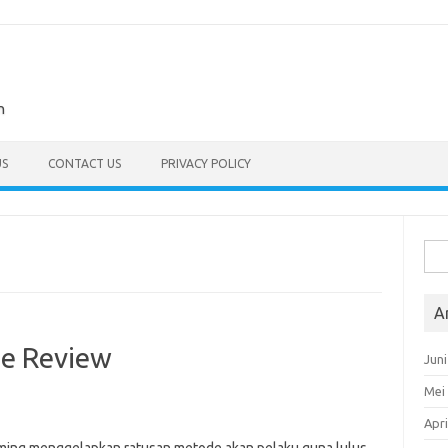
n
US
CONTACT US
PRIVACY POLICY
Cari
untu
A
ne Review
Jun
Mei
Apri