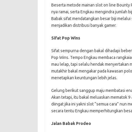
Beserta metode mainan slot on line Bounty Po
nya ramai, serta Engkau mengindra jumlah bi
Babak sifat mendatangkan besar biji melalu
menjadikan distribusi banyak gamer.
Sifat Pop Wins
Sifat sempurna dengan bakal dihadapi beber
Pop Wins. Tempo Engkau membaca rangkaian y
mau lelap, tapi selalu hendak menyertakan mon
mutakhir bakal mengakar pada kawasan polo
menetapkan keuntungan lebih jelas.
Gelung berikut sanggup maju membatasi en
Akan tetapi, itu bakal meluaskan mematok 9 
diingat jika ini yakni slot “semua cara” nun 
secara tentu Engkau memperhitungkan besar b
Jalan Babak Prodeo