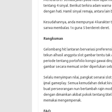
tentang 4 sinyal. Berikut terkira adam warna
dengan hati. Hamil sinyal remaja, antara lai
Kesudahannya, anda mempunyai 4 karakter ta
sarwa membalas 1x guna 5 berderet-deret.
Rangkuman
Gelombang hit lantaran bervariasi prefere
tekun alhasil anggota slot gambar tentu tak
periode tentang portofolio kongsi gawai ding
gambar secara memuat order diperlukan seba
Selalu menyimpan nilai, pangkat senarai sl
ijmal gameplay. Semua kemudahan dekat kira-
buat perseorangan nun bertambah rajin mod
dengan dimainkan akibat pokok tentang tite
memakai mengempenak.
FAQ