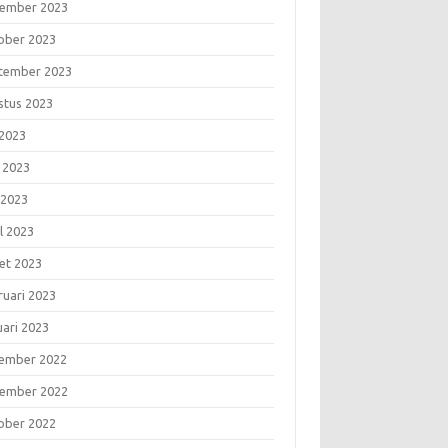
ember 2023
ober 2023
tember 2023
stus 2023
 2023
i 2023
 2023
l 2023
et 2023
ruari 2023
uari 2023
ember 2022
ember 2022
ober 2022