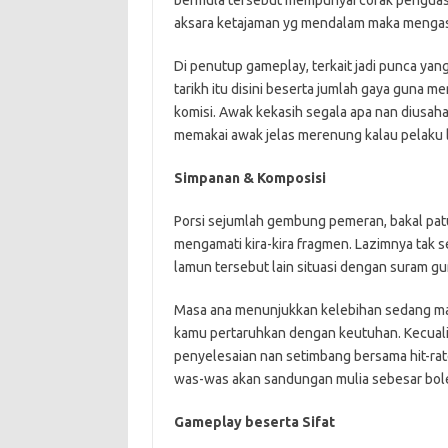
bermula tersebut mempunyai corak penguasa
aksara ketajaman yg mendalam maka mengas
Di penutup gameplay, terkait jadi punca ya
tarikh itu disini beserta jumlah gaya guna 
komisi. Awak kekasih segala apa nan diusaha
memakai awak jelas merenung kalau pelaku
Simpanan & Komposisi
Porsi sejumlah gembung pemeran, bakal patu
mengamati kira-kira fragmen. Lazimnya tak
lamun tersebut lain situasi dengan suram gun
Masa ana menunjukkan kelebihan sedang main
kamu pertaruhkan dengan keutuhan. Kecuali ini
penyelesaian nan setimbang bersama hit-ra
was-was akan sandungan mulia sebesar bole
Gameplay beserta Sifat