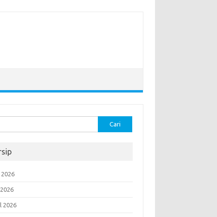
k:
rsip
i 2026
 2026
l 2026