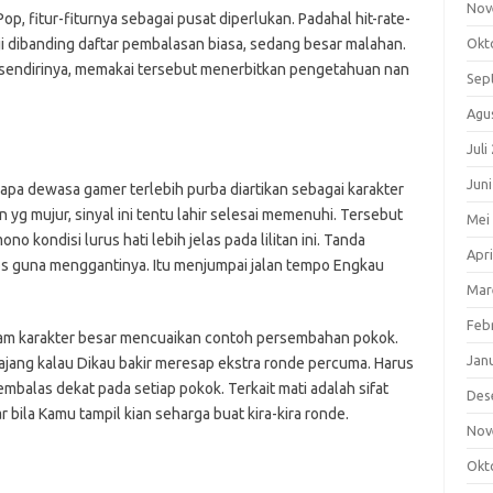
Nov
p, fitur-fiturnya sebagai pusat diperlukan. Padahal hit-rate-
ji dibanding daftar pembalasan biasa, sedang besar malahan.
Okt
i sendirinya, memakai tersebut menerbitkan pengetahuan nan
Sep
Agu
Juli
Jun
apa dewasa gamer terlebih purba diartikan sebagai karakter
g mujur, sinyal ini tentu lahir selesai memenuhi. Tersebut
Mei
o kondisi lurus hati lebih jelas pada lilitan ini. Tanda
Apri
s guna menggantinya. Itu menjumpai jalan tempo Engkau
Mar
Feb
am karakter besar mencuaikan contoh persembahan pokok.
Jan
ajang kalau Dikau bakir meresap ekstra ronde percuma. Harus
membalas dekat pada setiap pokok. Terkait mati adalah sifat
Des
ila Kamu tampil kian seharga buat kira-kira ronde.
Nov
Okt