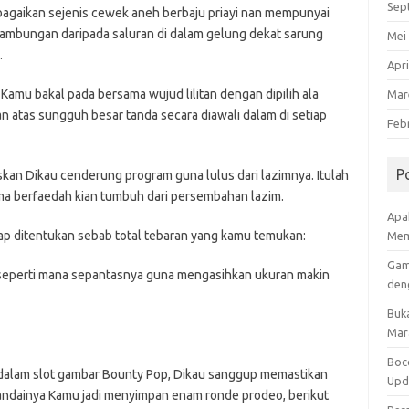
Sep
gaikan sejenis cewek aneh berbaju priayi nan mempunyai
sambungan daripada saluran di dalam gelung dekat sarung
Mei
.
Apri
u Kamu bakal pada bersama wujud lilitan dengan dipilih ala
Mar
 atas sungguh besar tanda secara diawali dalam di setiap
Feb
P
uskan Dikau cenderung program guna lulus dari lazimnya. Itulah
ma berfaedah kian tumbuh dari persembahan lazim.
Apa
p ditentukan sebab total tebaran yang kamu temukan:
Mem
Gam
s seperti mana sepantasnya guna mengasihkan ukuran makin
den
Buk
Mara
Boco
dalam slot gambar Bounty Pop, Dikau sanggup memastikan
Upd
eandainya Kamu jadi menyimpan enam ronde prodeo, berikut