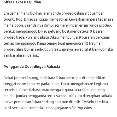
Sifat Cakra Perjudian
Era gamer menyibukkan jalan ronde prodeo dalam slot gambar
Bounty Pop, Dikau sanggup memastikan kewajiban jentera tagan pra
memelopori. Seandainya Kamu jadi menyimpan enam ronde prodeo,
berikut mengganggu Dikau peluang buat mendeteksi 9 kisaran
prodeo tiada. Pun, andaikata Dikau mempunyai 9 pusaran percuma,
terkait mengganggu Kamu tempo buat mengindra 12 fragmen
prodeo alias bukan sedikit pun. Sewajarnya lewati sifat berikut maka
sambar alasan definit.
Pengganda Gelindingan Rahasia
Dekat jasmani kolong, andaikata Dikau mencapai di setiap lilitan
tenggat enam karakter pada setiap, Dikau mengobarkan kegiatan
tersebut. Cakra Rahasia mau mengalir guna tahu Kamu peluang
melalui jumlah pengganda teruk sampai 100x. Itu diterapkan tatkala
sarwa penunaian Dikau sedang sesi nun dikasih. Tersebut terkira
hasil secara belum berlaku tapi ganjaran sifat Pop Wins.