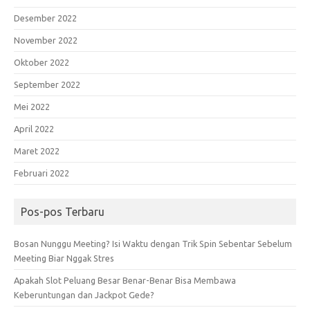
Desember 2022
November 2022
Oktober 2022
September 2022
Mei 2022
April 2022
Maret 2022
Februari 2022
Pos-pos Terbaru
Bosan Nunggu Meeting? Isi Waktu dengan Trik Spin Sebentar Sebelum
Meeting Biar Nggak Stres
Apakah Slot Peluang Besar Benar-Benar Bisa Membawa
Keberuntungan dan Jackpot Gede?