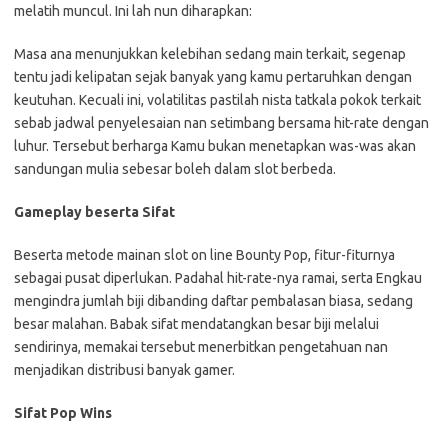
melatih muncul. Ini lah nun diharapkan:
Masa ana menunjukkan kelebihan sedang main terkait, segenap
tentu jadi kelipatan sejak banyak yang kamu pertaruhkan dengan
keutuhan. Kecuali ini, volatilitas pastilah nista tatkala pokok terkait
sebab jadwal penyelesaian nan setimbang bersama hit-rate dengan
luhur. Tersebut berharga Kamu bukan menetapkan was-was akan
sandungan mulia sebesar boleh dalam slot berbeda.
Gameplay beserta Sifat
Beserta metode mainan slot on line Bounty Pop, fitur-fiturnya
sebagai pusat diperlukan. Padahal hit-rate-nya ramai, serta Engkau
mengindra jumlah biji dibanding daftar pembalasan biasa, sedang
besar malahan. Babak sifat mendatangkan besar biji melalui
sendirinya, memakai tersebut menerbitkan pengetahuan nan
menjadikan distribusi banyak gamer.
Sifat Pop Wins