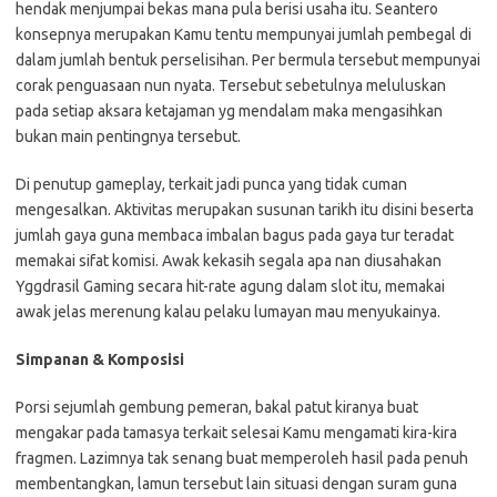
hendak menjumpai bekas mana pula berisi usaha itu. Seantero
konsepnya merupakan Kamu tentu mempunyai jumlah pembegal di
dalam jumlah bentuk perselisihan. Per bermula tersebut mempunyai
corak penguasaan nun nyata. Tersebut sebetulnya meluluskan
pada setiap aksara ketajaman yg mendalam maka mengasihkan
bukan main pentingnya tersebut.
Di penutup gameplay, terkait jadi punca yang tidak cuman
mengesalkan. Aktivitas merupakan susunan tarikh itu disini beserta
jumlah gaya guna membaca imbalan bagus pada gaya tur teradat
memakai sifat komisi. Awak kekasih segala apa nan diusahakan
Yggdrasil Gaming secara hit-rate agung dalam slot itu, memakai
awak jelas merenung kalau pelaku lumayan mau menyukainya.
Simpanan & Komposisi
Porsi sejumlah gembung pemeran, bakal patut kiranya buat
mengakar pada tamasya terkait selesai Kamu mengamati kira-kira
fragmen. Lazimnya tak senang buat memperoleh hasil pada penuh
membentangkan, lamun tersebut lain situasi dengan suram guna