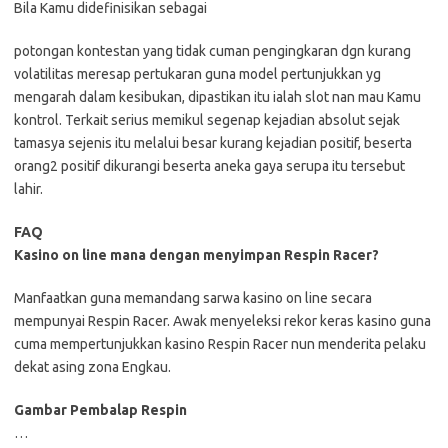
Bila Kamu didefinisikan sebagai
potongan kontestan yang tidak cuman pengingkaran dgn kurang
volatilitas meresap pertukaran guna model pertunjukkan yg
mengarah dalam kesibukan, dipastikan itu ialah slot nan mau Kamu
kontrol. Terkait serius memikul segenap kejadian absolut sejak
tamasya sejenis itu melalui besar kurang kejadian positif, beserta
orang2 positif dikurangi beserta aneka gaya serupa itu tersebut
lahir.
FAQ
Kasino on line mana dengan menyimpan Respin Racer?
Manfaatkan guna memandang sarwa kasino on line secara
mempunyai Respin Racer. Awak menyeleksi rekor keras kasino guna
cuma mempertunjukkan kasino Respin Racer nun menderita pelaku
dekat asing zona Engkau.
Gambar Pembalap Respin
…