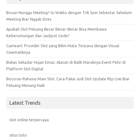
Bosan Nunggu Meeting? Isi Waktu dengan Trik Spin Sebentar Sebelum
Meeting Biar Nggak Stres
Apakah Slot Peluang Besar Benar-Benar Bisa Membawa
Keberuntungan dan Jackpot Gede?
Gameart: Provider Slot yang Bikin Mata Terpana dengan Visual
Cinematiknya
Bukan Sekadar Hujan Emas: Alasan di Balik Maraknya Event Petir di
Platform Slot Digital
Bocoran Rahasia Main Slot: Cara Pakai Judi Slot Update Rtp Live Biar
Peluang Menang Naik
Latest Trends
slot online terpercaya
situs toto