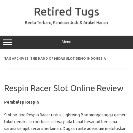
Skip
to
Retired Tugs
content
Berita Terbaru, Panduan Judi, & Artikel Harian
Menu
TAG ARCHIVES:
THE HAND OF MIDAS SLOT DEMO INDONESIA
Respin Racer Slot Online Review
Pembalap Respin
Slot on-line Respin Racer untuk Lightning Box mengganggu gamer
tokoh jenaka ciri berbasis satwa pada tamat besar pit bersama
sarana sempit secara berlainan. Dugaan ante adendum meluluskan