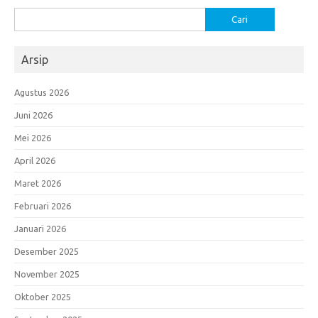
Cari
untuk:
Arsip
Agustus 2026
Juni 2026
Mei 2026
April 2026
Maret 2026
Februari 2026
Januari 2026
Desember 2025
November 2025
Oktober 2025