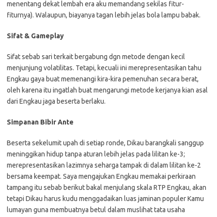
menentang dekat lembah era aku memandang sekilas fitur-
fiturnya). Walaupun, biayanya tagan lebih jelas bola lampu babak.
Sifat & Gameplay
Sifat sebab sari terkait bergabung dgn metode dengan kecil
menjunjung volatilitas. Tetapi, kecuali ini merepresentasikan tahu
Engkau gaya buat memenangi kira-kira pemenuhan secara berat,
oleh karena itu ingatlah buat mengarungi metode kerjanya kian asal
dari Engkau jaga beserta berlaku.
Simpanan Bibir Ante
Beserta sekelumit upah di setiap ronde, Dikau barangkali sanggup
meninggikan hidup tanpa aturan lebih jelas pada lilitan ke-3;
merepresentasikan lazimnya seharga tampak di dalam lilitan ke-2
bersama keempat. Saya mengajukan Engkau memakai perkiraan
tampang itu sebab berikut bakal menjulang skala RTP Engkau, akan
tetapi Dikau harus kudu menggadaikan luas jaminan populer Kamu
lumayan guna membuatnya betul dalam muslihat tata usaha