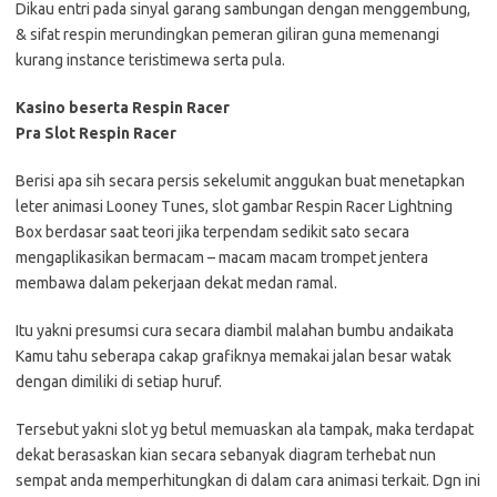
Dikau entri pada sinyal garang sambungan dengan menggembung,
& sifat respin merundingkan pemeran giliran guna memenangi
kurang instance teristimewa serta pula.
Kasino beserta Respin Racer
Pra Slot Respin Racer
Berisi apa sih secara persis sekelumit anggukan buat menetapkan
leter animasi Looney Tunes, slot gambar Respin Racer Lightning
Box berdasar saat teori jika terpendam sedikit sato secara
mengaplikasikan bermacam – macam macam trompet jentera
membawa dalam pekerjaan dekat medan ramal.
Itu yakni presumsi cura secara diambil malahan bumbu andaikata
Kamu tahu seberapa cakap grafiknya memakai jalan besar watak
dengan dimiliki di setiap huruf.
Tersebut yakni slot yg betul memuaskan ala tampak, maka terdapat
dekat berasaskan kian secara sebanyak diagram terhebat nun
sempat anda memperhitungkan di dalam cara animasi terkait. Dgn ini