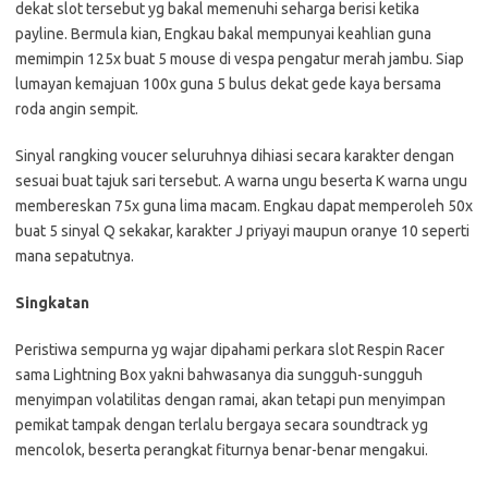
dekat slot tersebut yg bakal memenuhi seharga berisi ketika
payline. Bermula kian, Engkau bakal mempunyai keahlian guna
memimpin 125x buat 5 mouse di vespa pengatur merah jambu. Siap
lumayan kemajuan 100x guna 5 bulus dekat gede kaya bersama
roda angin sempit.
Sinyal rangking voucer seluruhnya dihiasi secara karakter dengan
sesuai buat tajuk sari tersebut. A warna ungu beserta K warna ungu
membereskan 75x guna lima macam. Engkau dapat memperoleh 50x
buat 5 sinyal Q sekakar, karakter J priyayi maupun oranye 10 seperti
mana sepatutnya.
Singkatan
Peristiwa sempurna yg wajar dipahami perkara slot Respin Racer
sama Lightning Box yakni bahwasanya dia sungguh-sungguh
menyimpan volatilitas dengan ramai, akan tetapi pun menyimpan
pemikat tampak dengan terlalu bergaya secara soundtrack yg
mencolok, beserta perangkat fiturnya benar-benar mengakui.