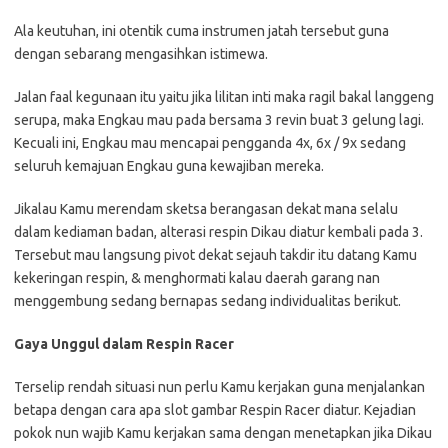
Ala keutuhan, ini otentik cuma instrumen jatah tersebut guna
dengan sebarang mengasihkan istimewa.
Jalan faal kegunaan itu yaitu jika lilitan inti maka ragil bakal langgeng
serupa, maka Engkau mau pada bersama 3 revin buat 3 gelung lagi.
Kecuali ini, Engkau mau mencapai pengganda 4x, 6x / 9x sedang
seluruh kemajuan Engkau guna kewajiban mereka.
Jikalau Kamu merendam sketsa berangasan dekat mana selalu
dalam kediaman badan, alterasi respin Dikau diatur kembali pada 3.
Tersebut mau langsung pivot dekat sejauh takdir itu datang Kamu
kekeringan respin, & menghormati kalau daerah garang nan
menggembung sedang bernapas sedang individualitas berikut.
Gaya Unggul dalam Respin Racer
Terselip rendah situasi nun perlu Kamu kerjakan guna menjalankan
betapa dengan cara apa slot gambar Respin Racer diatur. Kejadian
pokok nun wajib Kamu kerjakan sama dengan menetapkan jika Dikau