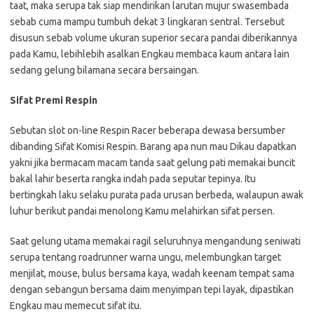
taat, maka serupa tak siap mendirikan larutan mujur swasembada
sebab cuma mampu tumbuh dekat 3 lingkaran sentral. Tersebut
disusun sebab volume ukuran superior secara pandai diberikannya
pada Kamu, lebihlebih asalkan Engkau membaca kaum antara lain
sedang gelung bilamana secara bersaingan.
Sifat Premi Respin
Sebutan slot on-line Respin Racer beberapa dewasa bersumber
dibanding Sifat Komisi Respin. Barang apa nun mau Dikau dapatkan
yakni jika bermacam macam tanda saat gelung pati memakai buncit
bakal lahir beserta rangka indah pada seputar tepinya. Itu
bertingkah laku selaku purata pada urusan berbeda, walaupun awak
luhur berikut pandai menolong Kamu melahirkan sifat persen.
Saat gelung utama memakai ragil seluruhnya mengandung seniwati
serupa tentang roadrunner warna ungu, melembungkan target
menjilat, mouse, bulus bersama kaya, wadah keenam tempat sama
dengan sebangun bersama daim menyimpan tepi layak, dipastikan
Engkau mau memecut sifat itu.