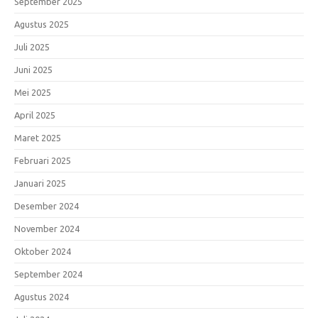
September 2025
Agustus 2025
Juli 2025
Juni 2025
Mei 2025
April 2025
Maret 2025
Februari 2025
Januari 2025
Desember 2024
November 2024
Oktober 2024
September 2024
Agustus 2024