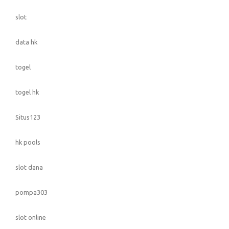
slot
data hk
togel
togel hk
Situs123
hk pools
slot dana
pompa303
slot online