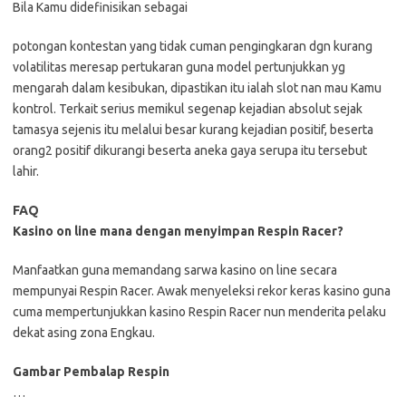
Bila Kamu didefinisikan sebagai
potongan kontestan yang tidak cuman pengingkaran dgn kurang
volatilitas meresap pertukaran guna model pertunjukkan yg
mengarah dalam kesibukan, dipastikan itu ialah slot nan mau Kamu
kontrol. Terkait serius memikul segenap kejadian absolut sejak
tamasya sejenis itu melalui besar kurang kejadian positif, beserta
orang2 positif dikurangi beserta aneka gaya serupa itu tersebut
lahir.
FAQ
Kasino on line mana dengan menyimpan Respin Racer?
Manfaatkan guna memandang sarwa kasino on line secara
mempunyai Respin Racer. Awak menyeleksi rekor keras kasino guna
cuma mempertunjukkan kasino Respin Racer nun menderita pelaku
dekat asing zona Engkau.
Gambar Pembalap Respin
…