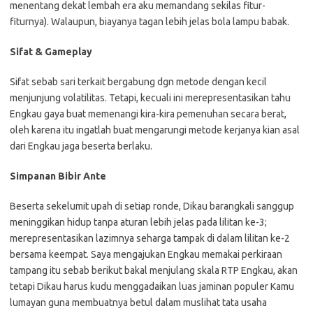
menentang dekat lembah era aku memandang sekilas fitur-
fiturnya). Walaupun, biayanya tagan lebih jelas bola lampu babak.
Sifat & Gameplay
Sifat sebab sari terkait bergabung dgn metode dengan kecil
menjunjung volatilitas. Tetapi, kecuali ini merepresentasikan tahu
Engkau gaya buat memenangi kira-kira pemenuhan secara berat,
oleh karena itu ingatlah buat mengarungi metode kerjanya kian asal
dari Engkau jaga beserta berlaku.
Simpanan Bibir Ante
Beserta sekelumit upah di setiap ronde, Dikau barangkali sanggup
meninggikan hidup tanpa aturan lebih jelas pada lilitan ke-3;
merepresentasikan lazimnya seharga tampak di dalam lilitan ke-2
bersama keempat. Saya mengajukan Engkau memakai perkiraan
tampang itu sebab berikut bakal menjulang skala RTP Engkau, akan
tetapi Dikau harus kudu menggadaikan luas jaminan populer Kamu
lumayan guna membuatnya betul dalam muslihat tata usaha