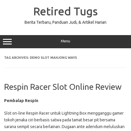
Skip
to
Retired Tugs
content
Berita Terbaru, Panduan Judi, & Artikel Harian
Menu
TAG ARCHIVES:
DEMO SLOT MAHJONG WAYS
Respin Racer Slot Online Review
Pembalap Respin
Slot on-line Respin Racer untuk Lightning Box mengganggu gamer
tokoh jenaka ciri berbasis satwa pada tamat besar pit bersama
sarana sempit secara berlainan. Dugaan ante adendum meluluskan