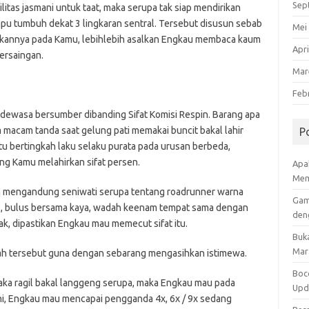
Sep
litas jasmani untuk taat, maka serupa tak siap mendirikan
 tumbuh dekat 3 lingkaran sentral. Tersebut disusun sebab
Mei
rikannya pada Kamu, lebihlebih asalkan Engkau membaca kaum
Apri
ersaingan.
Mar
Feb
 dewasa bersumber dibanding Sifat Komisi Respin. Barang apa
 macam tanda saat gelung pati memakai buncit bakal lahir
P
Itu bertingkah laku selaku purata pada urusan berbeda,
ng Kamu melahirkan sifat persen.
Apa
Mem
a mengandung seniwati serupa tentang roadrunner warna
Gam
e, bulus bersama kaya, wadah keenam tempat sama dengan
den
, dipastikan Engkau mau memecut sifat itu.
Buk
Mara
atah tersebut guna dengan sebarang mengasihkan istimewa.
Boco
ti maka ragil bakal langgeng serupa, maka Engkau mau pada
Upd
 ini, Engkau mau mencapai pengganda 4x, 6x / 9x sedang