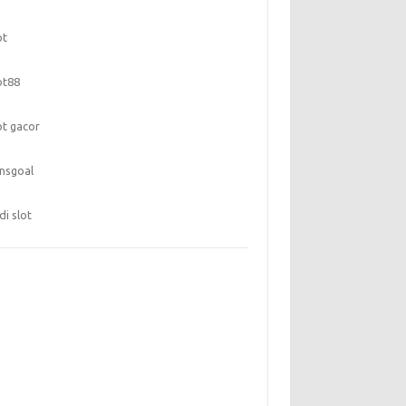
ot
ot88
ot gacor
nsgoal
di slot