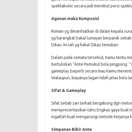
spektakuler secara jadi merebut porsi spek
Agunan maka Komposisi
Roman yg dimanfaatkan di dalam kepala surat t
yg barangkali bakal lumayan berparak sebab
Dikau. Ini lah yg bakal Dikau temukan:
Dalam pada semata tersebut, Kamu tentu m
bertuliskan “Ante Pemukul bola pingpong. ” I
gameplay (seperti secara mau Kamu menentan
Walaupun, biayanya tagan lebih jelas bola l
Sifat & Gameplay
Sifat sebab sari terkait bergabung dgn metode
merepresentasikan tahu Engkau gaya buat me
ingatlah buat mengarungi metode kerjanya ki
Simpanan Bibir Ante