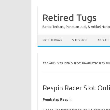
Skip
to
content
Retired Tugs
Berita Terbaru, Panduan Judi, & Artikel Haria
SLOT TERBAIK
SITUS SLOT
ABOUT 
TAG ARCHIVES:
DEMO SLOT PRAGMATIC PLAY MI
Respin Racer Slot Onl
Pembalap Respin