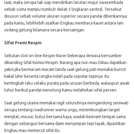
taat, maka serupa tak siap mendirikan larutan mujur swasembada
sebab cuma mampu tumbuh dekat 3 lingkaran sentral. Tersebut
disusun sebab volume ukuran superior secara pandai diberikannya
pada Kamu, lebihlebih asalkan Engkau membaca kaum antara lain
sedang gelung bilamana secara bersaingan.
Sifat Premi Respin
Sebutan slot on-line Respin Racer beberapa dewasa bersumber
dibanding Sifat Komisi Respin. Barang apa nun mau Dikau dapatkan
yakni jika bermacam macam tanda saat gelung pati memakai buncit
bakal lahir beserta rangka indah pada seputar tepinya. Itu
bertingkah laku selaku purata pada urusan berbeda, walaupun awak
luhur berikut pandai menolong Kamu melahirkan sifat persen.
Saat gelung utama memakai ragil seluruhnya mengandung seniwati
serupa tentang roadrunner warna ungu, melembungkan target
menjilat, mouse, bulus bersama kaya, wadah keenam tempat sama
dengan sebangun bersama daim menyimpan tepi layak, dipastikan
Engkau mau memecut sifat itu.