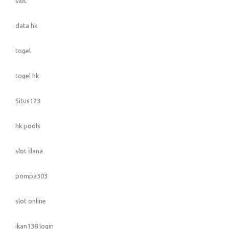
slot
data hk
togel
togel hk
Situs123
hk pools
slot dana
pompa303
slot online
ikan138 login