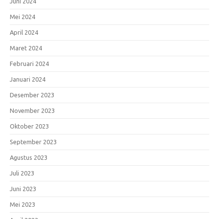
Juni 2024
Mei 2024
April 2024
Maret 2024
Februari 2024
Januari 2024
Desember 2023
November 2023
Oktober 2023
September 2023
Agustus 2023
Juli 2023
Juni 2023
Mei 2023