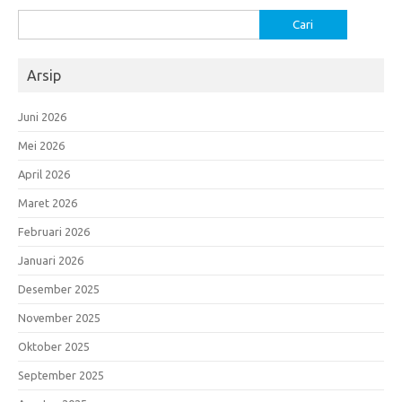
Cari
untuk:
Arsip
Juni 2026
Mei 2026
April 2026
Maret 2026
Februari 2026
Januari 2026
Desember 2025
November 2025
Oktober 2025
September 2025