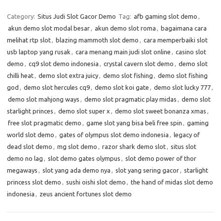
Category:
Situs Judi Slot Gacor Demo
Tag:
afb gaming slot demo
,
akun demo slot modal besar
,
akun demo slot roma
,
bagaimana cara
melihat rtp slot
,
blazing mammoth slot demo
,
cara memperbaiki slot
usb laptop yang rusak
,
cara menang main judi slot online
,
casino slot
demo
,
cq9 slot demo indonesia
,
crystal cavern slot demo
,
demo slot
chilli heat
,
demo slot extra juicy
,
demo slot fishing
,
demo slot fishing
god
,
demo slot hercules cq9
,
demo slot koi gate
,
demo slot lucky 777
,
demo slot mahjong ways
,
demo slot pragmatic play midas
,
demo slot
starlight princes
,
demo slot super x
,
demo slot sweet bonanza xmas
,
free slot pragmatic demo
,
game slot yang bisa beli free spin
,
gaming
world slot demo
,
gates of olympus slot demo indonesia
,
legacy of
dead slot demo
,
mg slot demo
,
razor shark demo slot
,
situs slot
demo no lag
,
slot demo gates olympus
,
slot demo power of thor
megaways
,
slot yang ada demo nya
,
slot yang sering gacor
,
starlight
princess slot demo
,
sushi oishi slot demo
,
the hand of midas slot demo
indonesia
,
zeus ancient fortunes slot demo