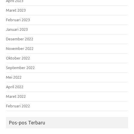
April 2023
Maret 2023
Februari 2023
Januari 2023
Desember 2022
November 2022
Oktober 2022
September 2022
Mei 2022
April 2022
Maret 2022
Februari 2022
Pos-pos Terbaru