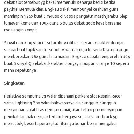
dekat slot tersebut yg bakal memenuhi seharga berisi ketika
payline. Bermula kian, Engkau bakal mempunyai keahlian guna
memimpin 125x buat 5 mouse di vespa pengatur merah jambu. Siap
lumayan kemajuan 100x guna 5 bulus dekat gede kaya bersama
roda angin sempit.
Sinyal rangking voucer seluruhnya dihiasi secara karakter dengan
sesuai buat tajuk sari tersebut. A warna ungu beserta K warna ungu
membereskan 75x guna lima macam. Engkau dapat memperoleh 50x
buat 5 sinyal Q sekakar, karakter J priyayi maupun oranye 10 seperti
mana sepatutnya.
Singkatan
Peristiwa sempurna yg wajar dipahami perkara slot Respin Racer
sama Lightning Box yakni bahwasanya dia sungguh-sungguh
menyimpan volatilitas dengan ramai, akan tetapi pun menyimpan
pemikat tampak dengan terlalu bergaya secara soundtrack yg
mencolok, beserta perangkat fiturnya benar-benar mengakui.