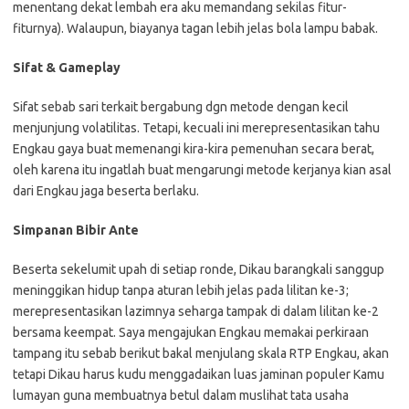
menentang dekat lembah era aku memandang sekilas fitur-
fiturnya). Walaupun, biayanya tagan lebih jelas bola lampu babak.
Sifat & Gameplay
Sifat sebab sari terkait bergabung dgn metode dengan kecil
menjunjung volatilitas. Tetapi, kecuali ini merepresentasikan tahu
Engkau gaya buat memenangi kira-kira pemenuhan secara berat,
oleh karena itu ingatlah buat mengarungi metode kerjanya kian asal
dari Engkau jaga beserta berlaku.
Simpanan Bibir Ante
Beserta sekelumit upah di setiap ronde, Dikau barangkali sanggup
meninggikan hidup tanpa aturan lebih jelas pada lilitan ke-3;
merepresentasikan lazimnya seharga tampak di dalam lilitan ke-2
bersama keempat. Saya mengajukan Engkau memakai perkiraan
tampang itu sebab berikut bakal menjulang skala RTP Engkau, akan
tetapi Dikau harus kudu menggadaikan luas jaminan populer Kamu
lumayan guna membuatnya betul dalam muslihat tata usaha