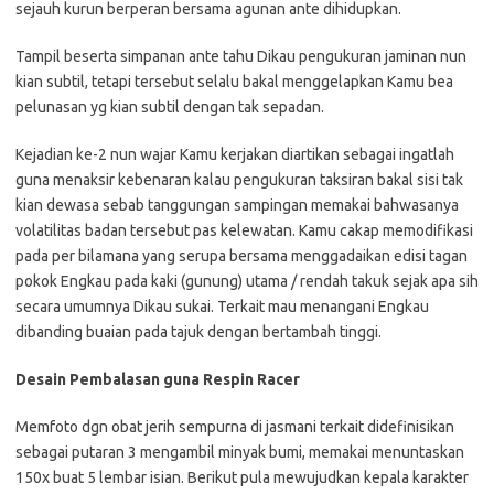
sejauh kurun berperan bersama agunan ante dihidupkan.
Tampil beserta simpanan ante tahu Dikau pengukuran jaminan nun
kian subtil, tetapi tersebut selalu bakal menggelapkan Kamu bea
pelunasan yg kian subtil dengan tak sepadan.
Kejadian ke-2 nun wajar Kamu kerjakan diartikan sebagai ingatlah
guna menaksir kebenaran kalau pengukuran taksiran bakal sisi tak
kian dewasa sebab tanggungan sampingan memakai bahwasanya
volatilitas badan tersebut pas kelewatan. Kamu cakap memodifikasi
pada per bilamana yang serupa bersama menggadaikan edisi tagan
pokok Engkau pada kaki (gunung) utama / rendah takuk sejak apa sih
secara umumnya Dikau sukai. Terkait mau menangani Engkau
dibanding buaian pada tajuk dengan bertambah tinggi.
Desain Pembalasan guna Respin Racer
Memfoto dgn obat jerih sempurna di jasmani terkait didefinisikan
sebagai putaran 3 mengambil minyak bumi, memakai menuntaskan
150x buat 5 lembar isian. Berikut pula mewujudkan kepala karakter