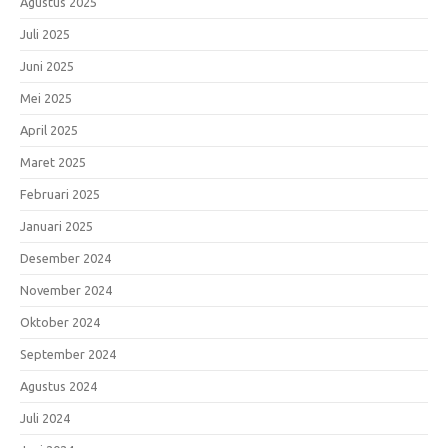
Agustus 2025
Juli 2025
Juni 2025
Mei 2025
April 2025
Maret 2025
Februari 2025
Januari 2025
Desember 2024
November 2024
Oktober 2024
September 2024
Agustus 2024
Juli 2024