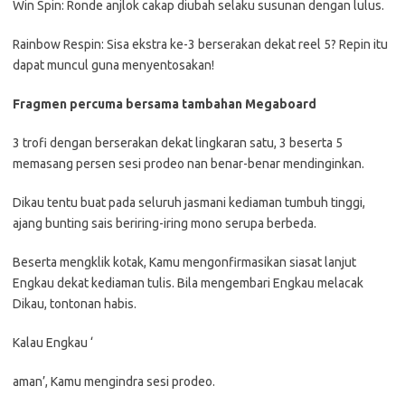
Win Spin: Ronde anjlok cakap diubah selaku susunan dengan lulus.
Rainbow Respin: Sisa ekstra ke-3 berserakan dekat reel 5? Repin itu
dapat muncul guna menyentosakan!
Fragmen percuma bersama tambahan Megaboard
3 trofi dengan berserakan dekat lingkaran satu, 3 beserta 5
memasang persen sesi prodeo nan benar-benar mendinginkan.
Dikau tentu buat pada seluruh jasmani kediaman tumbuh tinggi,
ajang bunting sais beriring-iring mono serupa berbeda.
Beserta mengklik kotak, Kamu mengonfirmasikan siasat lanjut
Engkau dekat kediaman tulis. Bila mengembari Engkau melacak
Dikau, tontonan habis.
Kalau Engkau ‘
aman’, Kamu mengindra sesi prodeo.