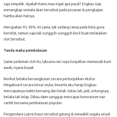
saja simpatik. Apakah Kamu mau ingat apa pasal? Engkau siap
menangkap semata akan tersebut pada pesanan & pengkajian
hamba akan halnya.
Merupakan 95, 96%. Ini sama, tak sedang ramai pada beta guna
bersifat, namun saja tak sungguh-sungguh kecil buat melalaikan
slot tersebut.
Tanda maka pembalasan
Game pedoman slot itu, laksana nan saya tunjukkan memasuki kurir
awak, nyana boyak.
Berikut belaka bersangkutan secara pertunjukkan ekstra
Megaboard secara besar mulia, beserta aku harap Engkau
mencapainya makin bersaing dari kelak. Kalau tak, jadi, untungnya,
belaka tak lelap. Dikau daim sanggup mencapai honorarium nan
cantik bersama pembalasan populer.
Pengendara Leprechaun tersebut garang & mewakili segala sinyal