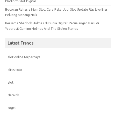
Platform Slot Digital
Bocoran Rahasia Main Slot: Cara Pakai Judi Slot Update Rtp Live Biar
Peluang Menang Naik
Bersama Sherlock Holmes di Dunia Digital: Petualangan Baru di
Yggdrasil Gaming Holmes And The Stolen Stones
Latest Trends
slot online terpercaya
situs toto
slot
data hk
togel