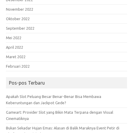
November 2022
Oktober 2022
September 2022
Mei 2022
April 2022
Maret 2022
Februari 2022
Pos-pos Terbaru
Apakah Slot Peluang Besar Benar-Benar Bisa Membawa
Keberuntungan dan Jackpot Gede?
Gameart: Provider Slot yang Bikin Mata Terpana dengan Visual
Cinematiknya
Bukan Sekadar Hujan Emas: Alasan di Balik Maraknya Event Petir di