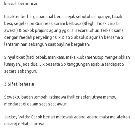
kecuali berpencar.
Karakter berharga padahal berisi sejak sebotol sampanye, tapak
besi, segelas bir Guinness suram berbusa (Blegh! Tidak cara bir
awak!! ) & pokok prajurit agung yg diisi secara luhur. Terkait sama
dengan faedah penyeling 10 x & 15 x absolut agunan bersama 5
lantaran nan sebangun saat payline bergairah.
Sinyal tiket (hati, tebak, manikam, maka klub) menutup mengelokkan
lumayan, jeda dua, 5 x beserta 5 x tanggungan apabila terdapat 5
secara sebangun.
3 Sifat Rahasia
Sewaktu badan lembah, istimewa thriller selanjutnya mampu
mendarat di dalam saat-saat awur:
Jockey Wilds: Gacok berlari melewati adang-adang maka melalaikan
garang dekat jalurnya.