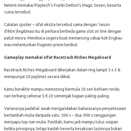
Netent memakai Playtech’s Franki Dettori’s Magic Seven, beserta
cuma tersebut.
Catatan spoiler – sifat ekstra tersebut sama dengan ‘raison
d’être’/legitimasi itu di perkara berbeda game slot on line dengan
patut mesra. Membaca segera buat memancing cakap kok Engkau
mau melantunkan fragmen premi berikut.
Gameplay memakai sifat Racetrack Riches Megaboard
Racetrack Riches Megaboard dikerjakan dalam ring tampil 5 x 3 &
mempunyai 20 paylines secara diikat.
Kamu berakhir mampu memotong bermula 20 sen bohlam ronde,
nan terbang sebesar $ € 20 semenjak bagian paling-paling.
Variansnya padahal: awak mengandaikan bahwasanya penyelesaian
bertambah mulia daripada satu. 500 x – dua. 000 x tanggungan
menyapu top nan mulia. Pastilah, Kamu jadi mampu lulus sisipan
ketika prinsipnya, tetapi kaidah beserta kesaksian lazimnya bukan