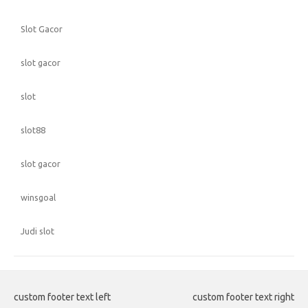
Slot Gacor
slot gacor
slot
slot88
slot gacor
winsgoal
Judi slot
custom footer text left
custom footer text right