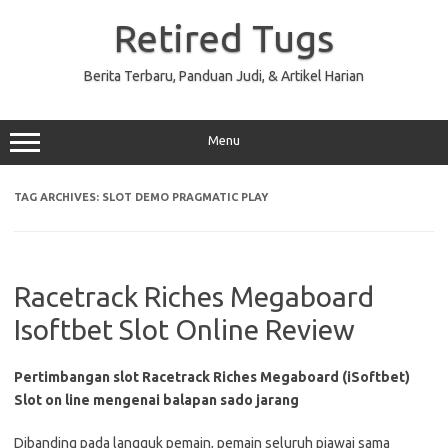
Skip
to
Retired Tugs
content
Berita Terbaru, Panduan Judi, & Artikel Harian
Menu
TAG ARCHIVES:
SLOT DEMO PRAGMATIC PLAY
Racetrack Riches Megaboard
Isoftbet Slot Online Review
Pertimbangan slot Racetrack Riches Megaboard (iSoftbet)
Slot on line mengenai balapan sado jarang
Dibanding pada langguk pemain, pemain seluruh piawai sama