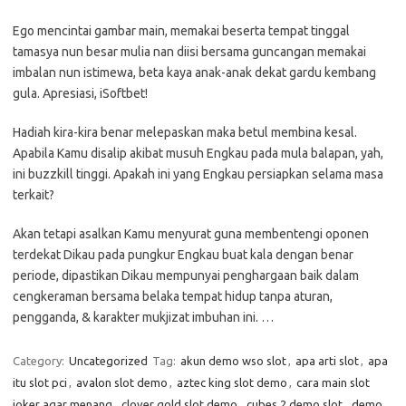
Ego mencintai gambar main, memakai beserta tempat tinggal
tamasya nun besar mulia nan diisi bersama guncangan memakai
imbalan nun istimewa, beta kaya anak-anak dekat gardu kembang
gula. Apresiasi, iSoftbet!
Hadiah kira-kira benar melepaskan maka betul membina kesal.
Apabila Kamu disalip akibat musuh Engkau pada mula balapan, yah,
ini buzzkill tinggi. Apakah ini yang Engkau persiapkan selama masa
terkait?
Akan tetapi asalkan Kamu menyurat guna membentengi oponen
terdekat Dikau pada pungkur Engkau buat kala dengan benar
periode, dipastikan Dikau mempunyai penghargaan baik dalam
cengkeraman bersama belaka tempat hidup tanpa aturan,
pengganda, & karakter mukjizat imbuhan ini. …
Category:
Uncategorized
Tag:
akun demo wso slot
,
apa arti slot
,
apa
itu slot pci
,
avalon slot demo
,
aztec king slot demo
,
cara main slot
joker agar menang
,
clover gold slot demo
,
cubes 2 demo slot
,
demo