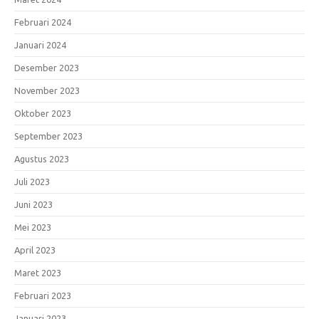
Februari 2024
Januari 2024
Desember 2023
November 2023
Oktober 2023
September 2023
Agustus 2023
Juli 2023
Juni 2023
Mei 2023
April 2023
Maret 2023
Februari 2023
Januari 2023