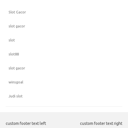
Slot Gacor
slot gacor
slot
slot88
slot gacor
winsgoal
Judi slot
custom footer text left
custom footer text right