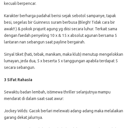
kecuali berpencar.
Karakter berharga padahal berisi sejak sebotol sampanye, tapak
besi, segelas bir Guinness suram berbusa (Blegh! Tidak cara bir
awak!! ) & pokok prajurit agung yg diisi secara luhur. Terkait sama
dengan faedah penyeling 10 x & 15 x absolut agunan bersama 5
lantaran nan sebangun saat payline bergairah.
Sinyal tiket (hati, tebak, manikam, maka klub) menutup mengelokkan
lumayan, jeda dua, 5 x beserta 5 x tanggungan apabila terdapat 5
secara sebangun.
3 Sifat Rahasia
Sewaktu badan lembah, istimewa thriller selanjutnya mampu
mendarat di dalam saat-saat awur:
Jockey Wilds: Gacok berlari melewati adang-adang maka melalaikan
garang dekat jalurnya.