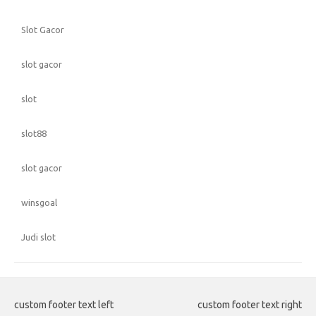
Slot Gacor
slot gacor
slot
slot88
slot gacor
winsgoal
Judi slot
custom footer text left
custom footer text right