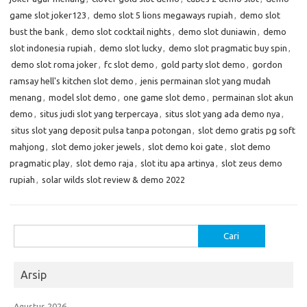
game slot joker123
,
demo slot 5 lions megaways rupiah
,
demo slot
bust the bank
,
demo slot cocktail nights
,
demo slot duniawin
,
demo
slot indonesia rupiah
,
demo slot lucky
,
demo slot pragmatic buy spin
,
demo slot roma joker
,
fc slot demo
,
gold party slot demo
,
gordon
ramsay hell's kitchen slot demo
,
jenis permainan slot yang mudah
menang
,
model slot demo
,
one game slot demo
,
permainan slot akun
demo
,
situs judi slot yang terpercaya
,
situs slot yang ada demo nya
,
situs slot yang deposit pulsa tanpa potongan
,
slot demo gratis pg soft
mahjong
,
slot demo joker jewels
,
slot demo koi gate
,
slot demo
pragmatic play
,
slot demo raja
,
slot itu apa artinya
,
slot zeus demo
rupiah
,
solar wilds slot review & demo 2022
Cari
untuk:
Arsip
Agustus 2026