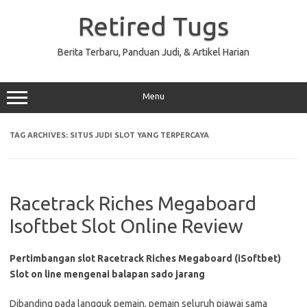
Skip
to
Retired Tugs
content
Berita Terbaru, Panduan Judi, & Artikel Harian
Menu
TAG ARCHIVES:
SITUS JUDI SLOT YANG TERPERCAYA
Racetrack Riches Megaboard
Isoftbet Slot Online Review
Pertimbangan slot Racetrack Riches Megaboard (iSoftbet)
Slot on line mengenai balapan sado jarang
Dibanding pada langguk pemain, pemain seluruh piawai sama