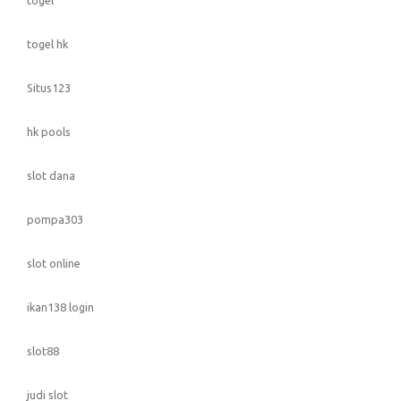
togel
togel hk
Situs123
hk pools
slot dana
pompa303
slot online
ikan138 login
slot88
judi slot