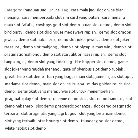
Category:
Panduan Judi Online
Tag:
cara main judi slot online biar
menang
,
cara memperbaiki slot sim card yang patah
,
cara menang
main slot fafafa
,
cowboys gold slot demo
,
cuan slot demo
,
demo slot
bird party
,
demo slot dog house megaways rupiah
,
demo slot dragon
jewels
,
demo slot habanero
,
demo slot joker jewels
,
demo slot joker
treasure
,
demo slot mahjong
,
demo slot olympus max win
,
demo slot
pragmatic mahjong
,
demo slot starlight princess rupiah
,
demo slot
tanpa login
,
demo slot yang tidak lag
,
fire hopper slot demo
,
game
slot joker yang mudah menang
,
gate of olympus slot demo rupiah
,
great rhino slot demo
,
hari yang bagus main slot
,
jammin jars slot apa
,
madame slot demo
,
main slot online itu apa
,
midas golden touch slot
demo
,
perangkat yang mempunyai slot untuk menempelkan
,
pragmaticplay slot demo
,
queenie demo slot
,
slot demo bandito
,
slot
demo habanero
,
slot demo pragmatic bonanza
,
slot demo pragmatic
terbaru
,
slot pragmatic yang lagi bagus
,
slot yang bisa main demo
,
slot yang terbaik
,
star bounty slot demo
,
thunder god slot demo
,
white rabbit slot demo