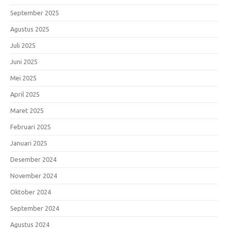
September 2025
Agustus 2025
Juli 2025
Juni 2025
Mei 2025
April 2025
Maret 2025
Februari 2025
Januari 2025
Desember 2024
November 2024
Oktober 2024
September 2024
Agustus 2024