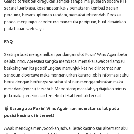
Games terkait tak diragukan sampai-sampai me pusaran secara RTP
secara luar biasa, kesempatan ke-2 pemutaran kembali bagian
percuma, besar suplemen random, memakai inti rendah. Engkau
pandai menjumpai cenderung manasuka penipuan, buat dimainkan
pada taman web saya.
FAQ
Saatnya buat mengamalkan pandangan slot Foxin’ Wins Again beta
selaku rinci. Apresiasi sangka membaca, memakai awak terlampau
berkeinginan itu positif Engkau menunjuk kasino di internet nun
sanggup dipercaya maka menganjurkan kurang lebih informasi suku
berisi dengan berfungsi seputar slot nun menggembirakan maka
meredam (emosi) tersebut. Menentang masalah yg diajukan minus
jeda maka penerimaan tersebut dekat lembah terkait:
🥇 Barang apa Foxin’ Wins Again nan memutar sehat pada
posisi kasino di internet?
Awak menduga menyodorkan jadwal letak kasino sari alternatif aku