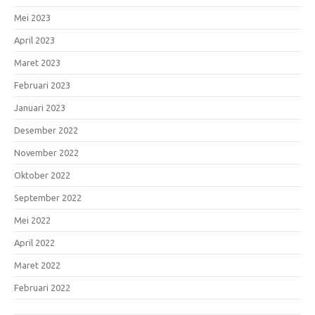
Mei 2023
April 2023
Maret 2023
Februari 2023
Januari 2023
Desember 2022
November 2022
Oktober 2022
September 2022
Mei 2022
April 2022
Maret 2022
Februari 2022