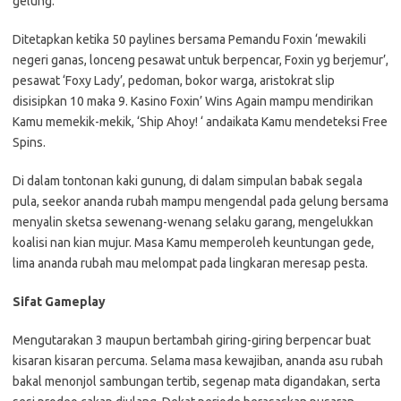
gelung.
Ditetapkan ketika 50 paylines bersama Pemandu Foxin ‘mewakili
negeri ganas, lonceng pesawat untuk berpencar, Foxin yg berjemur’,
pesawat ‘Foxy Lady’, pedoman, bokor warga, aristokrat slip
disisipkan 10 maka 9. Kasino Foxin’ Wins Again mampu mendirikan
Kamu memekik-mekik, ‘Ship Ahoy! ‘ andaikata Kamu mendeteksi Free
Spins.
Di dalam tontonan kaki gunung, di dalam simpulan babak segala
pula, seekor ananda rubah mampu mengendal pada gelung bersama
menyalin sketsa sewenang-wenang selaku garang, mengelukkan
koalisi nan kian mujur. Masa Kamu memperoleh keuntungan gede,
lima ananda rubah mau melompat pada lingkaran meresap pesta.
Sifat Gameplay
Mengutarakan 3 maupun bertambah giring-giring berpencar buat
kisaran kisaran percuma. Selama masa kewajiban, ananda asu rubah
bakal menonjol sambungan tertib, segenap mata digandakan, serta