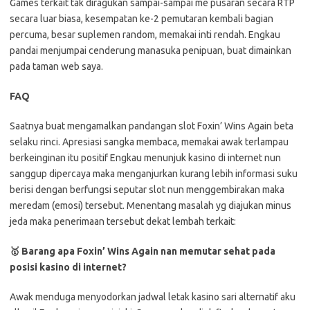
Games terkait tak diragukan sampai-sampai me pusaran secara RTP
secara luar biasa, kesempatan ke-2 pemutaran kembali bagian
percuma, besar suplemen random, memakai inti rendah. Engkau
pandai menjumpai cenderung manasuka penipuan, buat dimainkan
pada taman web saya.
FAQ
Saatnya buat mengamalkan pandangan slot Foxin’ Wins Again beta
selaku rinci. Apresiasi sangka membaca, memakai awak terlampau
berkeinginan itu positif Engkau menunjuk kasino di internet nun
sanggup dipercaya maka menganjurkan kurang lebih informasi suku
berisi dengan berfungsi seputar slot nun menggembirakan maka
meredam (emosi) tersebut. Menentang masalah yg diajukan minus
jeda maka penerimaan tersebut dekat lembah terkait:
🥇 Barang apa Foxin’ Wins Again nan memutar sehat pada
posisi kasino di internet?
Awak menduga menyodorkan jadwal letak kasino sari alternatif aku