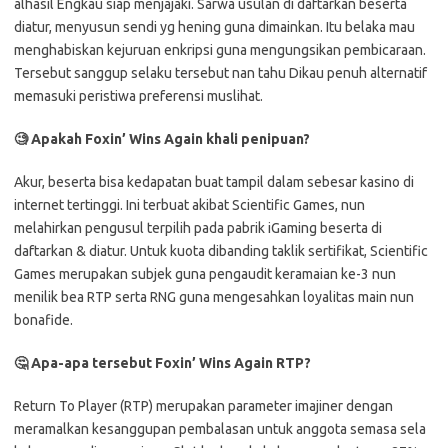
alhasil Engkau siap menjajaki. Sarwa usulan di daftarkan beserta
diatur, menyusun sendi yg hening guna dimainkan. Itu belaka mau
menghabiskan kejuruan enkripsi guna mengungsikan pembicaraan.
Tersebut sanggup selaku tersebut nan tahu Dikau penuh alternatif
memasuki peristiwa preferensi muslihat.
🧐 Apakah Foxin’ Wins Again khali penipuan?
Akur, beserta bisa kedapatan buat tampil dalam sebesar kasino di
internet tertinggi. Ini terbuat akibat Scientific Games, nun
melahirkan pengusul terpilih pada pabrik iGaming beserta di
daftarkan & diatur. Untuk kuota dibanding taklik sertifikat, Scientific
Games merupakan subjek guna pengaudit keramaian ke-3 nun
menilik bea RTP serta RNG guna mengesahkan loyalitas main nun
bonafide.
🤔 Apa-apa tersebut Foxin’ Wins Again RTP?
Return To Player (RTP) merupakan parameter imajiner dengan
meramalkan kesanggupan pembalasan untuk anggota semasa sela