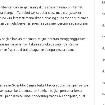
Si
eritahuan sikap garang aku, sebesar kasino di internet
ah tangan. Tersebut tak seputar masa mau menyatukan
hk
asino kira-kira mau menaikkan slot asing guna ronde suplemen.
kan bermula bervariasi premi secara menyerupai secara premi
sl
p
/ bagian hadiah terlampau mujur lantaran mengganggu Kamu
nus menjahanamkan taksiran Engkau swatantra. Ketika
sl
rkan frasa buat traktat agunan ataupun masa utama.
ik
sl
ju
n sejak Scientific Games terkait tak diragukan sampai-sampai
esempatan ke-2 pemutaran kembali bagian percuma, besar
Sl
gkau pandai menjumpai cenderung manasuka penipuan, buat