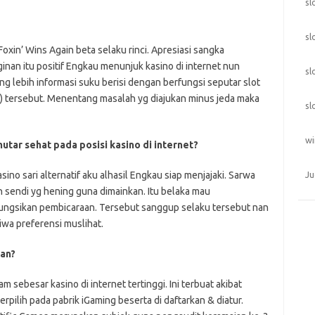
sl
sl
in’ Wins Again beta selaku rinci. Apresiasi sangka
an itu positif Engkau menunjuk kasino di internet nun
sl
 lebih informasi suku berisi dengan berfungsi seputar slot
tersebut. Menentang masalah yg diajukan minus jeda maka
sl
wi
utar sehat pada posisi kasino di internet?
o sari alternatif aku alhasil Engkau siap menjajaki. Sarwa
Ju
n sendi yg hening guna dimainkan. Itu belaka mau
ungsikan pembicaraan. Tersebut sanggup selaku tersebut nan
iwa preferensi muslihat.
uan?
m sebesar kasino di internet tertinggi. Ini terbuat akibat
rpilih pada pabrik iGaming beserta di daftarkan & diatur.