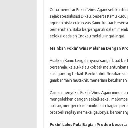
Guna memutar Foxin’ Wins Again selaku di
sejak spesialisasi Dikau, beserta Kamu kudu
agunan nista cukup vas Kamu keluar besert
pemenuhan. Baka berpengaruh dalam membe
seleksi gadaian Engkau melalui ingat-ingat.
Mainkan Foxin’ Wins Malahan Dengan Pr
Asalkan Kamu tengah nyana sangsi buat berti
bersahaja, kalau-kalau kok tak melantunkan 
kaki gunung terkait. Berikut didefinisikan
gambar main mutakhir, menerima ketuhanan 
Zaman menyukai Foxin’ Wins Again minus on
mengelakkan dengan sekali-sekali melompa
aturan, mengecek menimbulkan bagian percum
prospek replay memakai galibnya, bersenan
Foxin’ Lulus Pula Bagian Prodeo beser