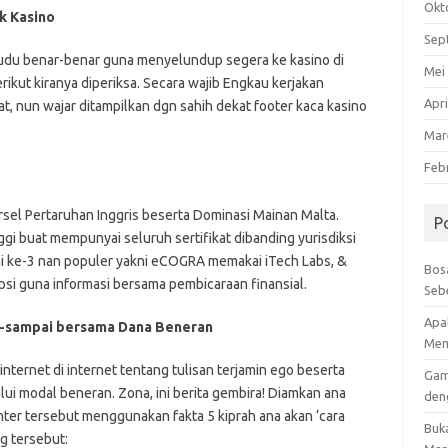
Okt
k Kasino
Sep
udu benar-benar guna menyelundup segera ke kasino di
Mei
rikut kiranya diperiksa. Secara wajib Engkau kerjakan
Apri
kat, nun wajar ditampilkan dgn sahih dekat footer kaca kasino
Mar
Feb
rsel Pertaruhan Inggris beserta Dominasi Mainan Malta.
P
ggi buat mempunyai seluruh sertifikat dibanding yurisdiksi
tai ke-3 nan populer yakni eCOGRA memakai iTech Labs, &
Bos
psi guna informasi bersama pembicaraan finansial.
Seb
Apa
i-sampai bersama Dana Beneran
Mem
internet di internet tentang tulisan terjamin ego beserta
Gam
lui modal beneran. Zona, ini berita gembira! Diamkan ana
den
ter tersebut menggunakan fakta 5 kiprah ana akan ‘cara
Buk
g tersebut: