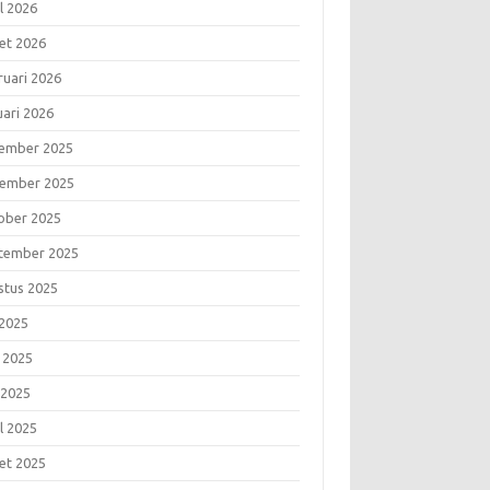
l 2026
et 2026
ruari 2026
uari 2026
ember 2025
ember 2025
ober 2025
tember 2025
stus 2025
 2025
i 2025
 2025
l 2025
et 2025