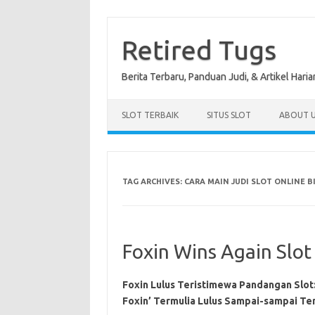
Skip
to
content
Retired Tugs
Berita Terbaru, Panduan Judi, & Artikel Haria
SLOT TERBAIK
SITUS SLOT
ABOUT 
TAG ARCHIVES:
CARA MAIN JUDI SLOT ONLINE 
Foxin Wins Again Slot
Foxin Lulus Teristimewa Pandangan Slot
Foxin’ Termulia Lulus Sampai-sampai Te