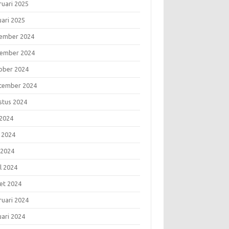
ruari 2025
uari 2025
ember 2024
ember 2024
ober 2024
tember 2024
stus 2024
 2024
i 2024
 2024
l 2024
et 2024
ruari 2024
uari 2024