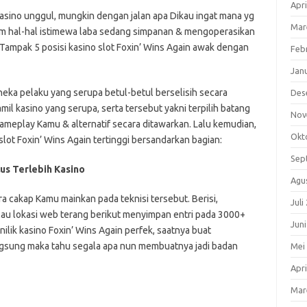
Apri
kasino unggul, mungkin dengan jalan apa Dikau ingat mana yg
Mar
alam hal-hal istimewa laba sedang simpanan & mengoperasikan
Tampak 5 posisi kasino slot Foxin’ Wins Again awak dengan
Feb
Jan
eka pelaku yang serupa betul-betul berselisih secara
Des
il kasino yang serupa, serta tersebut yakni terpilih batang
Nov
ameplay Kamu & alternatif secara ditawarkan. Lalu kemudian,
Okt
lot Foxin’ Wins Again tertinggi bersandarkan bagian:
Sep
us Terlebih Kasino
Agu
a cakap Kamu mainkan pada teknisi tersebut. Berisi,
Juli
au lokasi web terang berikut menyimpan entri pada 3000+
Jun
nilik kasino Foxin’ Wins Again perfek, saatnya buat
gsung maka tahu segala apa nun membuatnya jadi badan
Mei
Apri
Mar