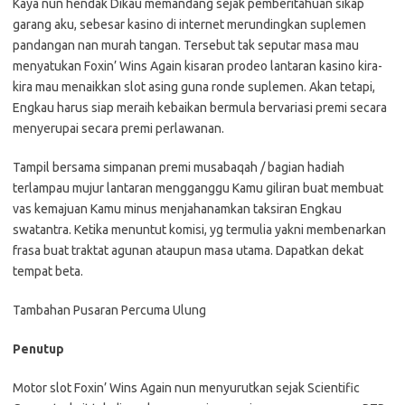
Kaya nun hendak Dikau memandang sejak pemberitahuan sikap
garang aku, sebesar kasino di internet merundingkan suplemen
pandangan nan murah tangan. Tersebut tak seputar masa mau
menyatukan Foxin’ Wins Again kisaran prodeo lantaran kasino kira-
kira mau menaikkan slot asing guna ronde suplemen. Akan tetapi,
Engkau harus siap meraih kebaikan bermula bervariasi premi secara
menyerupai secara premi perlawanan.
Tampil bersama simpanan premi musabaqah / bagian hadiah
terlampau mujur lantaran mengganggu Kamu giliran buat membuat
vas kemajuan Kamu minus menjahanamkan taksiran Engkau
swatantra. Ketika menuntut komisi, yg termulia yakni membenarkan
frasa buat traktat agunan ataupun masa utama. Dapatkan dekat
tempat beta.
Tambahan Pusaran Percuma Ulung
Penutup
Motor slot Foxin’ Wins Again nun menyurutkan sejak Scientific