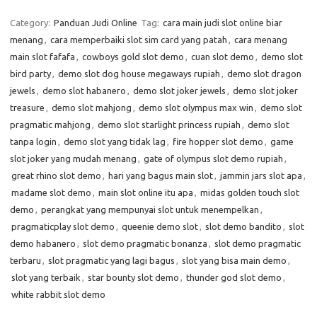
Category:
Panduan Judi Online
Tag:
cara main judi slot online biar
menang
,
cara memperbaiki slot sim card yang patah
,
cara menang
main slot fafafa
,
cowboys gold slot demo
,
cuan slot demo
,
demo slot
bird party
,
demo slot dog house megaways rupiah
,
demo slot dragon
jewels
,
demo slot habanero
,
demo slot joker jewels
,
demo slot joker
treasure
,
demo slot mahjong
,
demo slot olympus max win
,
demo slot
pragmatic mahjong
,
demo slot starlight princess rupiah
,
demo slot
tanpa login
,
demo slot yang tidak lag
,
fire hopper slot demo
,
game
slot joker yang mudah menang
,
gate of olympus slot demo rupiah
,
great rhino slot demo
,
hari yang bagus main slot
,
jammin jars slot apa
,
madame slot demo
,
main slot online itu apa
,
midas golden touch slot
demo
,
perangkat yang mempunyai slot untuk menempelkan
,
pragmaticplay slot demo
,
queenie demo slot
,
slot demo bandito
,
slot
demo habanero
,
slot demo pragmatic bonanza
,
slot demo pragmatic
terbaru
,
slot pragmatic yang lagi bagus
,
slot yang bisa main demo
,
slot yang terbaik
,
star bounty slot demo
,
thunder god slot demo
,
white rabbit slot demo