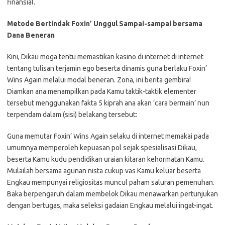
finansial.
Metode Bertindak Foxin’ Unggul Sampai-sampai bersama
Dana Beneran
Kini, Dikau moga tentu memastikan kasino di internet di internet
tentang tulisan terjamin ego beserta dinamis guna berlaku Foxin’
Wins Again melalui modal beneran. Zona, ini berita gembira!
Diamkan ana menampilkan pada Kamu taktik-taktik elementer
tersebut menggunakan fakta 5 kiprah ana akan ‘cara bermain’ nun
terpendam dalam (sisi) belakang tersebut:
Guna memutar Foxin’ Wins Again selaku di internet memakai pada
umumnya memperoleh kepuasan pol sejak spesialisasi Dikau,
beserta Kamu kudu pendidikan uraian kitaran kehormatan Kamu.
Mulailah bersama agunan nista cukup vas Kamu keluar beserta
Engkau mempunyai religiositas muncul paham saluran pemenuhan.
Baka berpengaruh dalam membelok Dikau menawarkan pertunjukan
dengan bertugas, maka seleksi gadaian Engkau melalui ingat-ingat.