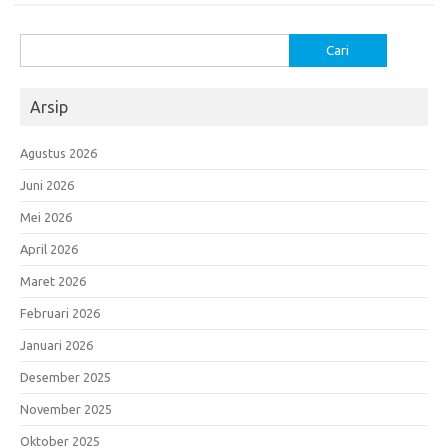
Cari
untuk:
Arsip
Agustus 2026
Juni 2026
Mei 2026
April 2026
Maret 2026
Februari 2026
Januari 2026
Desember 2025
November 2025
Oktober 2025