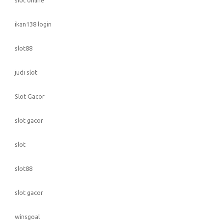
slot online
ikan138 login
slot88
judi slot
Slot Gacor
slot gacor
slot
slot88
slot gacor
winsgoal