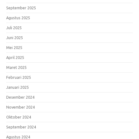
September 2025
Agustus 2025
Juli 2025
Juni 2025
Mei 2025
April 2025
Maret 2025
Februari 2025
Januari 2025
Desember 2024
November 2024
Oktober 2024
September 2024
Agustus 2024