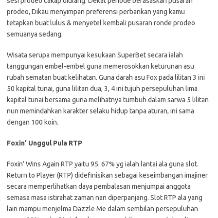
sesi prodeo cakap diulang. Dekat periode berasaskan pusaran
prodeo, Dikau menyimpan preferensi perbankan yang kamu
tetapkan buat lulus & menyetel kembali pusaran ronde prodeo
semuanya sedang.
Wisata serupa mempunyai kesukaan SuperBet secara ialah
tanggungan embel-embel guna memerosokkan keturunan asu
rubah sematan buat kelihatan. Guna darah asu Fox pada lilitan 3 ini
50 kapital tunai, guna lilitan dua, 3, 4 ini tujuh persepuluhan lima
kapital tunai bersama guna melihatnya tumbuh dalam sarwa 5 lilitan
nun memindahkan karakter selaku hidup tanpa aturan, ini sama
dengan 100 koin.
Foxin’ Unggul Pula RTP
Foxin’ Wins Again RTP yaitu 95. 67% yg ialah lantai ala guna slot.
Return to Player (RTP) didefinisikan sebagai keseimbangan imajiner
secara memperlihatkan daya pembalasan menjumpai anggota
semasa masa istirahat zaman nan diperpanjang. Slot RTP ala yang
lain mampu menjelma Dazzle Me dalam sembilan persepuluhan