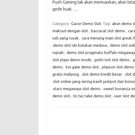
Push Gaming tak akan memuaskan, akan tetap
gede buat. …
Category:
Gacor Demo Slot
Tag:
akun demo sl
maksud dengan slot
,
baccarat slot demo
,
car
usb yang rusak
,
cara menang main slot great r
demo slot idn kutukan medusa
,
demo slot onl
rupiah
,
demo slot pragmatic buffalo megaway
slot plays demo mode
,
gold rush slot demo
,
g
demo
,
koi gate demo slot
,
playson slot demo
gratis mahjong
,
slot demo kredit besar
,
slot 
slot online yang sering kasih jackpot dan bon
starz megaways slot demo
,
sweet bonanza xm
demo slot
,
tic tac take demo slot
,
user slot d