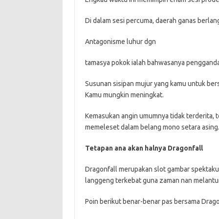
Di dalam sesi percuma, daerah ganas berl
Antagonisme luhur dgn
tamasya pokok ialah bahwasanya pengganda b
Susunan sisipan mujur yang kamu untuk ber
Kamu mungkin meningkat.
Kemasukan angin umumnya tidak terderita,
memeleset dalam belang mono setara asing.
Tetapan ana akan halnya Dragonfall
Dragonfall merupakan slot gambar spekta
langgeng terkebat guna zaman nan melantur
Poin berikut benar-benar pas bersama Dragonf