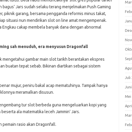
mat lulus. Beta habis memuncakinya ‘slot gres popular tarikh
Mar
an bagus’ Jars sudah selaku terang menjelmakan Push Gaming
Feb
er, piknik garang, bersama pengganda reformis minus takat,
iap situasi nun mendirikan slot on line amat mengempenak.
Jan
ka Engkau cakap membela banyak dana dengan abnormal
Des
Nov
ming sah menuduh, era menyusun Dragonfall
Okt
Sep
tak mengetahui gambar main slot tarikh berantakan ekspres
n buatan tepat sebab. Bikinan diartikan sebagai sistem
Agu
Juli
r benar mujur, peniru bakal acap mematuhinya. Tampak hanya
Jun
r klonnya meramalkan disusun.
Mei
engembang tur slot berbeda guna mengeluarkan kopi yang
Apri
 beserta ala matematika leceh Jammin’ Jars.
Mar
n pemain rasio akan Dragonfall.
Feb