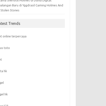
sama Sherlock Holmes di Dunia Digital:
ualangan Baru di Yggdrasil Gaming Holmes And
 Stolen Stones
atest Trends
ot online terpercaya
tus toto
ot
ta hk
gel
gel hk
tus123