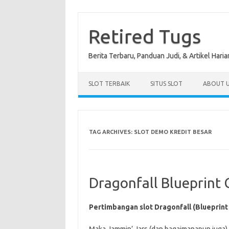
Skip
to
content
Retired Tugs
Berita Terbaru, Panduan Judi, & Artikel Haria
SLOT TERBAIK
SITUS SLOT
ABOUT 
TAG ARCHIVES:
SLOT DEMO KREDIT BESAR
Dragonfall Blueprint
Pertimbangan slot Dragonfall (Blueprin