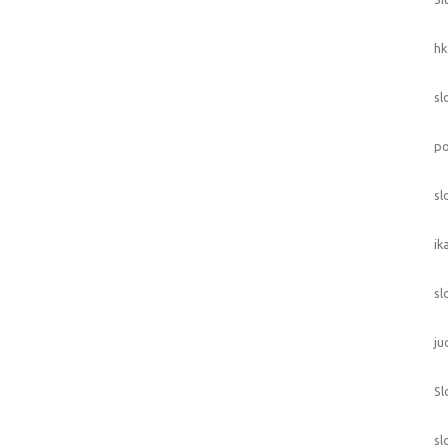
hk
sl
p
sl
ik
sl
ju
Sl
sl