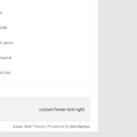
ot
ot88
ot gacor
nsgoal
di slot
custom footer text right
Iconic One
Theme | Powered by
Wordpress