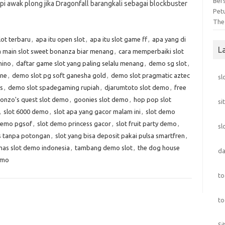
Ber
i awak plong jika Dragonfall barangkali sebagai blockbuster
Pet
The
ot terbaru
,
apa itu open slot
,
apa itu slot game ff
,
apa yang di
L
a main slot sweet bonanza biar menang
,
cara memperbaiki slot
hino
,
daftar game slot yang paling selalu menang
,
demo sg slot
,
ine
,
demo slot pg soft ganesha gold
,
demo slot pragmatic aztec
sl
s
,
demo slot spadegaming rupiah
,
djarumtoto slot demo
,
free
onzo's quest slot demo
,
goonies slot demo
,
hop pop slot
si
,
slot 6000 demo
,
slot apa yang gacor malam ini
,
slot demo
demo pgsof
,
slot demo princess gacor
,
slot fruit party demo
,
sl
us tanpa potongan
,
slot yang bisa deposit pakai pulsa smartfren
,
as slot demo indonesia
,
tambang demo slot
,
the dog house
da
emo
to
to
Si