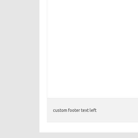
custom footer text left