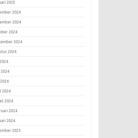
uari 2025
ember 2024
ember 2024
ober 2024
tember 2024
stus 2024
 2024
i 2024
 2024
l 2024
et 2024
ruari 2024
uari 2024
ember 2023