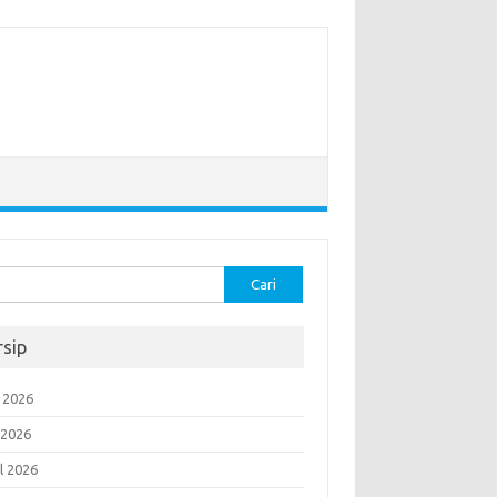
k:
rsip
i 2026
 2026
l 2026