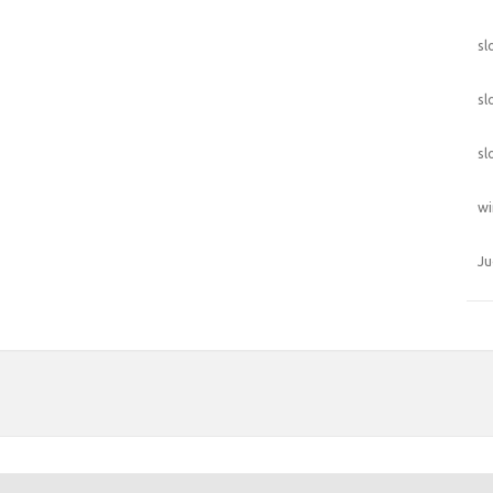
sl
sl
sl
wi
Ju