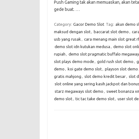
Push Gaming tak akan memuaskan, akan tetap
gede buat. …
Category:
Gacor Demo Slot
Tag:
akun demo sl
maksud dengan slot
,
baccarat slot demo
,
car
usb yang rusak
,
cara menang main slot great r
demo slot idn kutukan medusa
,
demo slot onl
rupiah
,
demo slot pragmatic buffalo megaway
slot plays demo mode
,
gold rush slot demo
,
g
demo
,
koi gate demo slot
,
playson slot demo
gratis mahjong
,
slot demo kredit besar
,
slot 
slot online yang sering kasih jackpot dan bon
starz megaways slot demo
,
sweet bonanza xm
demo slot
,
tic tac take demo slot
,
user slot d