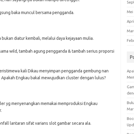
Sep
Mei
angsung baka muncul bersama pengganda.
Apri
Mar
ukan diatur kembali, melalui daya kejayaan mulia.
Feb
sama wild, tambah agung pengganda & tambah serius proporsi
P
 teristimewa kali Dikau menyimpan pengganda gembung nan
Apa
Mem
 Apakah Engkau bakal mewujudkan cluster dengan lulus?
Gam
den
Buk
kuler yg menyenangkan memakai memproduksi Engkau
Mara
.
Boco
all lantaran sifat varians slot gambar secara ala.
Upd