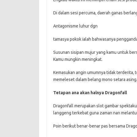
Di dalam sesi percuma, daerah ganas berl
Antagonisme luhur dgn
tamasya pokok ialah bahwasanya pengganda b
Susunan sisipan mujur yang kamu untuk ber
Kamu mungkin meningkat.
Kemasukan angin umumnya tidak terderita,
memeleset dalam belang mono setara asing.
Tetapan ana akan halnya Dragonfall
Dragonfall merupakan slot gambar spekta
langgeng terkebat guna zaman nan melantur
Poin berikut benar-benar pas bersama Dragonf