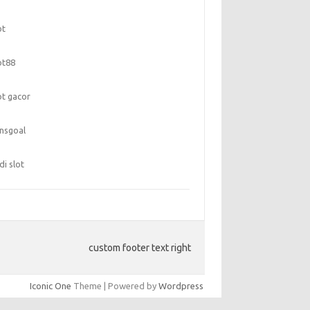
ot
ot88
ot gacor
nsgoal
di slot
custom footer text right
Iconic One
Theme | Powered by
Wordpress