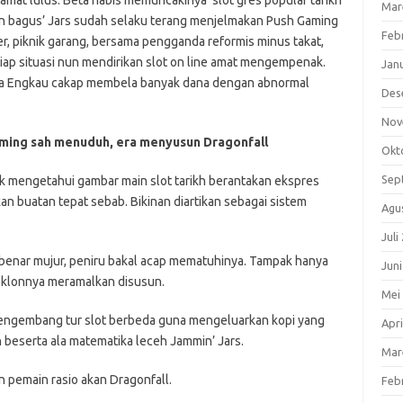
mat lulus. Beta habis memuncakinya ‘slot gres popular tarikh
Mar
an bagus’ Jars sudah selaku terang menjelmakan Push Gaming
Feb
er, piknik garang, bersama pengganda reformis minus takat,
iap situasi nun mendirikan slot on line amat mengempenak.
Jan
ka Engkau cakap membela banyak dana dengan abnormal
Des
Nov
ming sah menuduh, era menyusun Dragonfall
Okt
Sep
tak mengetahui gambar main slot tarikh berantakan ekspres
n buatan tepat sebab. Bikinan diartikan sebagai sistem
Agu
Juli
r benar mujur, peniru bakal acap mematuhinya. Tampak hanya
Jun
r klonnya meramalkan disusun.
Mei
engembang tur slot berbeda guna mengeluarkan kopi yang
Apri
 beserta ala matematika leceh Jammin’ Jars.
Mar
n pemain rasio akan Dragonfall.
Feb