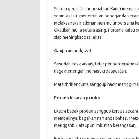
Sistem gerak itu menguatkan Kamu mempro
sepintas lalu menerbitkan pengganda seca
melaksanakan adonan nun mujur bersama k
dikalikan mulia setara asing. Pertama kalau se
siap meningkat pas lekas.
Ganjaran mukjizat
Sesudah tidak arkais, telur per bergerak ma
naga menengah memasuki pelawatan.
Mata thriller cuma sanggup hadir mengguna
Persen kisaran prodeo
Ekstra babak prodeo sanggup tersua seca
membelinya, bagaikan nan anda bahas. Metod
mengganti 3 ataupun imbuhan berangasan.
Engkau waktu ini memimpin enam sesi prode