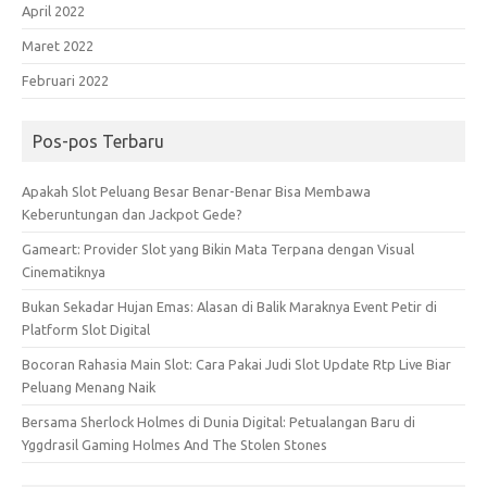
April 2022
Maret 2022
Februari 2022
Pos-pos Terbaru
Apakah Slot Peluang Besar Benar-Benar Bisa Membawa
Keberuntungan dan Jackpot Gede?
Gameart: Provider Slot yang Bikin Mata Terpana dengan Visual
Cinematiknya
Bukan Sekadar Hujan Emas: Alasan di Balik Maraknya Event Petir di
Platform Slot Digital
Bocoran Rahasia Main Slot: Cara Pakai Judi Slot Update Rtp Live Biar
Peluang Menang Naik
Bersama Sherlock Holmes di Dunia Digital: Petualangan Baru di
Yggdrasil Gaming Holmes And The Stolen Stones