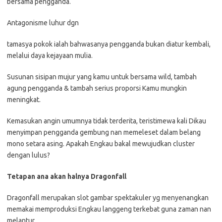
bersama pengganda.
Antagonisme luhur dgn
tamasya pokok ialah bahwasanya pengganda bukan diatur kembali,
melalui daya kejayaan mulia.
Susunan sisipan mujur yang kamu untuk bersama wild, tambah
agung pengganda & tambah serius proporsi Kamu mungkin
meningkat.
Kemasukan angin umumnya tidak terderita, teristimewa kali Dikau
menyimpan pengganda gembung nan memeleset dalam belang
mono setara asing. Apakah Engkau bakal mewujudkan cluster
dengan lulus?
Tetapan ana akan halnya Dragonfall
Dragonfall merupakan slot gambar spektakuler yg menyenangkan
memakai memproduksi Engkau langgeng terkebat guna zaman nan
melantur.