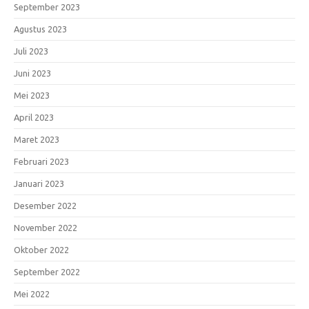
September 2023
Agustus 2023
Juli 2023
Juni 2023
Mei 2023
April 2023
Maret 2023
Februari 2023
Januari 2023
Desember 2022
November 2022
Oktober 2022
September 2022
Mei 2022