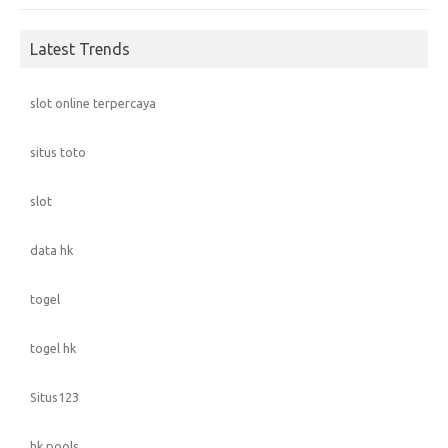
Latest Trends
slot online terpercaya
situs toto
slot
data hk
togel
togel hk
Situs123
hk pools