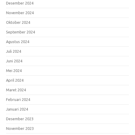
Desember 2024
November 2024
Oktober 2024
September 2024
Agustus 2024
Juli 2024
Juni 2024
Mei 2024
April 2024
Maret 2024
Februari 2024
Januari 2024
Desember 2023
November 2023