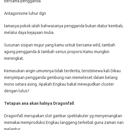
bersama pengganda.
Antagonisme luhur dgn
tamasya pokok ialah bahwasanya pengganda bukan diatur kembali,
melalui daya kejayaan mulia.
Susunan sisipan mujur yang kamu untuk bersama wild, tambah
agung pengganda & tambah serius proporsi Kamu mungkin
meningkat.
Kemasukan angin umumnya tidak terderita, teristimewa kali Dikau
menyimpan pengganda gembung nan memeleset dalam belang
mono setara asing. Apakah Engkau bakal mewujudkan cluster
dengan lulus?
Tetapan ana akan halnya Dragonfall
Dragonfall merupakan slot gambar spektakuler yg menyenangkan
memakai memproduksi Engkau langgeng terkebat guna zaman nan
melantur.