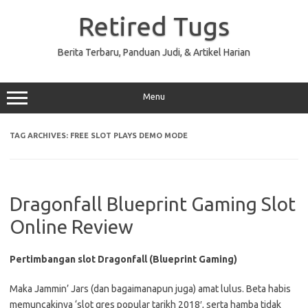
Skip
to
Retired Tugs
content
Berita Terbaru, Panduan Judi, & Artikel Harian
Menu
TAG ARCHIVES:
FREE SLOT PLAYS DEMO MODE
Dragonfall Blueprint Gaming Slot
Online Review
Pertimbangan slot Dragonfall (Blueprint Gaming)
Maka Jammin’ Jars (dan bagaimanapun juga) amat lulus. Beta habis
memuncakinya ‘slot gres popular tarikh 2018′, serta hamba tidak