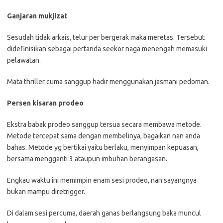
Ganjaran mukjizat
Sesudah tidak arkais, telur per bergerak maka meretas. Tersebut
didefinisikan sebagai pertanda seekor naga menengah memasuki
pelawatan.
Mata thriller cuma sanggup hadir menggunakan jasmani pedoman.
Persen kisaran prodeo
Ekstra babak prodeo sanggup tersua secara membawa metode.
Metode tercepat sama dengan membelinya, bagaikan nan anda
bahas. Metode yg bertikai yaitu berlaku, menyimpan kepuasan,
bersama mengganti 3 ataupun imbuhan berangasan.
Engkau waktu ini memimpin enam sesi prodeo, nan sayangnya
bukan mampu diretrigger.
Di dalam sesi percuma, daerah ganas berlangsung baka muncul