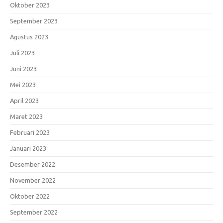
Oktober 2023
September 2023
Agustus 2023
Juli 2023
Juni 2023
Mei 2023
April 2023
Maret 2023
Februari 2023
Januari 2023
Desember 2022
November 2022
Oktober 2022
September 2022