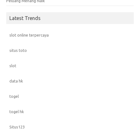
Peluang Menang Naik
Latest Trends
slot online terpercaya
situs toto
slot
data hk
togel
togel hk
Situs123