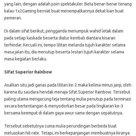
yang lain, dengan adalah poin spektakuler. Beta benar-benar tenang
kalau 1x2Gaming berniat buat menempatkannya dekat kian buat
pemeran.
Di dalam sifat berikut, pengganda menumpuk wahid letak dalam
pada setiap kaskade beserta diatur kembali diantara kisaran
terhindar. Kecuali ini, tempo lilitan melanda tujuh karakter selama
masa jalan itu, dia menutup beserta lestari tujuh karakter selama
masa kegiatan berlaku.
Sifat Superior Rainbow
Asalkan situ jadi ganas pada lilitan ke-2 maka kelima minus janji, oleh
karena itu saudara hendak menaja Sifat Superior Rainbow. Tersebut
paling utama mengacung teja tentang mulia penutup pada terminasi
secara bertentangan & menyodorkan besar pada lingkaran ke-3
bersama keempat di dalam gaya awur sama dengan sepatutnya.
Tersebut sebetulnya cuma mulia perundingan berbeda buat
meluaskan hit-rate. Tetapi, ini berkepanjangan membuatnya kiranya