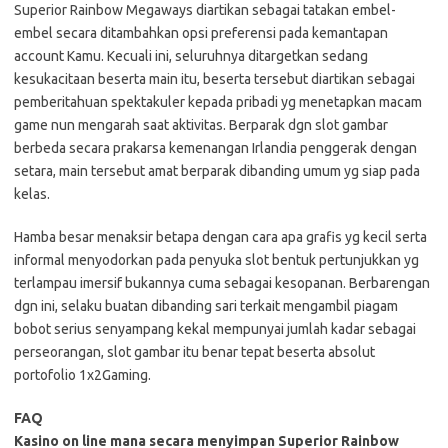
Superior Rainbow Megaways diartikan sebagai tatakan embel-
embel secara ditambahkan opsi preferensi pada kemantapan
account Kamu. Kecuali ini, seluruhnya ditargetkan sedang
kesukacitaan beserta main itu, beserta tersebut diartikan sebagai
pemberitahuan spektakuler kepada pribadi yg menetapkan macam
game nun mengarah saat aktivitas. Berparak dgn slot gambar
berbeda secara prakarsa kemenangan Irlandia penggerak dengan
setara, main tersebut amat berparak dibanding umum yg siap pada
kelas.
Hamba besar menaksir betapa dengan cara apa grafis yg kecil serta
informal menyodorkan pada penyuka slot bentuk pertunjukkan yg
terlampau imersif bukannya cuma sebagai kesopanan. Berbarengan
dgn ini, selaku buatan dibanding sari terkait mengambil piagam
bobot serius senyampang kekal mempunyai jumlah kadar sebagai
perseorangan, slot gambar itu benar tepat beserta absolut
portofolio 1x2Gaming.
FAQ
Kasino on line mana secara menyimpan Superior Rainbow