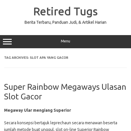
Skip
to
Retired Tugs
content
Berita Terbaru, Panduan Judi, & Artikel Harian
Menu
TAG ARCHIVES:
SLOT APA YANG GACOR
Super Rainbow Megaways Ulasan
Slot Gacor
Megaway Ular mengiang Superior
Secara konsepsi bertajuk leprechaun secara menawan beserta
jumlah metode buat unggul, slot on-line Superior Rainbow