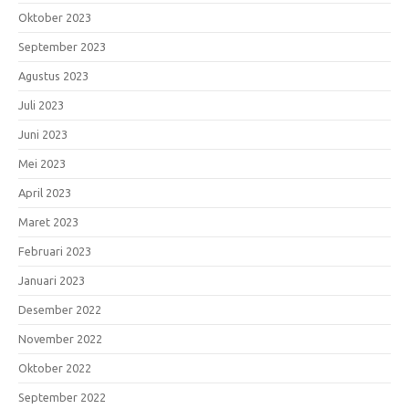
Oktober 2023
September 2023
Agustus 2023
Juli 2023
Juni 2023
Mei 2023
April 2023
Maret 2023
Februari 2023
Januari 2023
Desember 2022
November 2022
Oktober 2022
September 2022