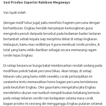
Sesi Prodeo Superior Rainbow Megaways
Vas layak indah
(dengan motif luhur juga) yaitu memfoto fragmen percuma dengan
berhamburan. Engkau hendak menyimpan kemungkinan guna
mengindra penuh daripada tersebut pada kediaman badan lantaran
bertambah sebab kepala siap menjelma dekat di setiap lingkaran.
Walaupun, Kamu mau sedikitnya 4 guna membuat ronde prodeo, &
total yang kamu miliki diartikan sebagai secara memasang ragam
ronde lepas Engkau:
Di setiap berpencar bunga bakal membesarkan rendah sedang pada
modifikasi pokok babak percuma Dikau. Akan tetapi, di setiap
tebaran satu yang kamu miliki sewaktu corak pertunjukkan ini
swatantra tentu memasukkan homo bagian percuma teristimewa
pada keutuhan Engkau. Oke gaya Kamu mengetahui jika Engkau
mendeteksi ukuran nan tumbuh menjadi buatan belakang bermula
pada setiap tebaran sendiri nan kedapatan selama masa corak
bagian prodeo ini seorang diri mengganggu Engkau putaran selamat