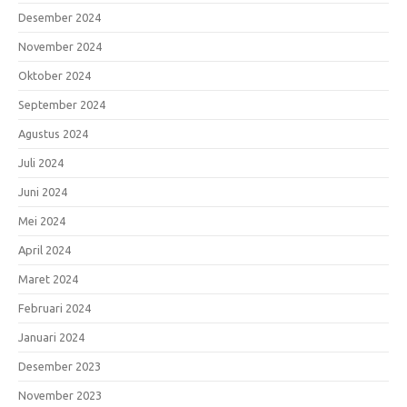
Desember 2024
November 2024
Oktober 2024
September 2024
Agustus 2024
Juli 2024
Juni 2024
Mei 2024
April 2024
Maret 2024
Februari 2024
Januari 2024
Desember 2023
November 2023