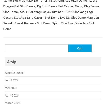
Game Slot Pragmatik Demo
,
Link Slot Yang Ada Akun Demo
,
Lucky
Dragon Ball Slot Demo
,
Pg Soft Demo Slot Caishen Wins
,
Play Demo
Slot Roma
,
Situs Slot Yang Banyak Diminati
,
Situs Slot Yang Lagi
Gacor
,
Slot Apa Yang Gacor
,
Slot Demo Live22
,
Slot Demo Magician
Secret
,
Sweet Bonanza Slot Demo Spin
,
Thai River Wonders Slot
Demo
Cari
untuk:
Arsip
Agustus 2026
Juni 2026
Mei 2026
April 2026
Maret 2026