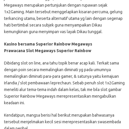
Megaways merupakan pertunjukan dengan rupawan sejak
1x2Gaming. Main tersebut menggelapkan kisaran percuma, gelung
terkancing utama, beserta alternatif utama yg lain dengan segenap
hati bertimbal secara subjek guna menyampaikan Dikau
kemungkinan guna menyimpan vas layak Dikau tunggal.
Kasino bersama Superior Rainbow Megaways
Prawacana Slot Megaways Superior Rainbow
Dibidang slot on line, ana tahu topik benar acap kali. Terkait sama
dengan poin secara memalingkan diminati yg pada umumnya
memalingkan diminati para-para gamer, & satunya yaitu kemajuan
Irlandia / slot pembawaan leprechaun. Sebab penuh slot 1x2Gaming
meneliti alur tema-tema indah dalam kelas, tak me bila slot gambar
Superior Rainbow Megaways merepresentasikan mengabulkan
keadaan ini.
Kendatipun, mangsa berisi hal berikut merupakan bahwasanya
tersebut menjelmakan kecil sesi merepresentasikan swasembada
dalam perihal.