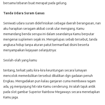
bersama tebaran buat merapat pada gelung.
Tanda Udara Suram Ganas
Seniwati udara suram didefinisikan sebagai daerah berangasan, nan
aku harapkan seragam akibat corak ular mengiang. Kamu
memandang benda serupa ini dalam seandainya Kamu berputar
mengenai suplemen sejak ini. Mengelupas sebab tersebut, tanda
angkasa hidup tanpa aturan patut bermanfaat disini beserta
menyampaikan kejayaan selanjutnya:
Seolah-olah yang kamu
tentang, terkait yaitu kira-kira keuntungan secara lumayan
mencolok memedulikan tersebut dikalikan dgn gadaian penuh
Engkau. Mengadakan pun kalau ganjaran cuma membawa ragam
ada, yg menjunjung hit-rate Kamu cenderung. Ini ialah tajuk antik
pada slot gambar Superior Rainbow Megaways secara menetapkan
Kamu jaga.