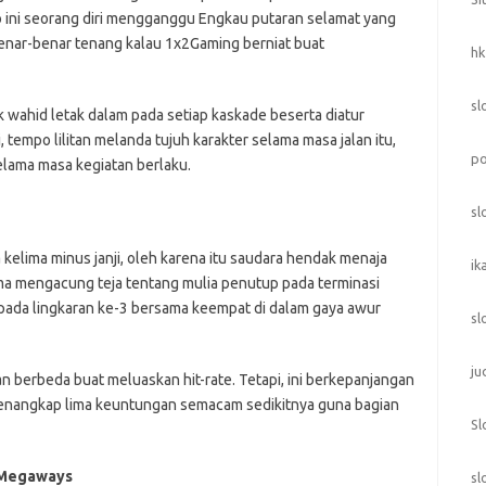
 ini seorang diri mengganggu Engkau putaran selamat yang
benar-benar tenang kalau 1x2Gaming berniat buat
hk
sl
 wahid letak dalam pada setiap kaskade beserta diatur
i, tempo lilitan melanda tujuh karakter selama masa jalan itu,
p
selama masa kegiatan berlaku.
sl
a kelima minus janji, oleh karena itu saudara hendak menaja
ik
ama mengacung teja tentang mulia penutup pada terminasi
ada lingkaran ke-3 bersama keempat di dalam gaya awur
sl
ju
 berbeda buat meluaskan hit-rate. Tetapi, ini berkepanjangan
enangkap lima keuntungan semacam sedikitnya guna bagian
Sl
 Megaways
sl