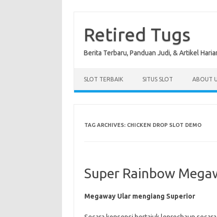
Skip
to
content
Retired Tugs
Berita Terbaru, Panduan Judi, & Artikel Haria
SLOT TERBAIK
SITUS SLOT
ABOUT 
TAG ARCHIVES:
CHICKEN DROP SLOT DEMO
Super Rainbow Megaw
Megaway Ular mengiang Superior