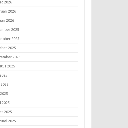
et 2026
ruari 2026
uari 2026
ember 2025
ember 2025
ober 2025
tember 2025
stus 2025
 2025
i 2025
 2025
l 2025
et 2025
ruari 2025