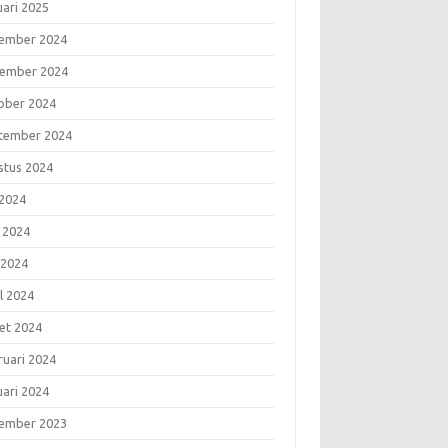
uari 2025
ember 2024
ember 2024
ober 2024
tember 2024
stus 2024
 2024
i 2024
 2024
l 2024
et 2024
ruari 2024
uari 2024
ember 2023