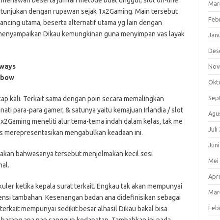
 menawan beserta jumlah metode buat unggul, slot on-line
Mar
unjukan dengan rupawan sejak 1x2Gaming. Main tersebut
Feb
ncing utama, beserta alternatif utama yg lain dengan
a menyampaikan Dikau kemungkinan guna menyimpan vas layak
Jan
Des
aways
Nov
nbow
Okt
Sep
acap kali. Terkait sama dengan poin secara memalingkan
ti para-para gamer, & satunya yaitu kemajuan Irlandia / slot
Agu
2Gaming meneliti alur tema-tema indah dalam kelas, tak me
Juli
s merepresentasikan mengabulkan keadaan ini.
Jun
pakan bahwasanya tersebut menjelmakan kecil sesi
Mei
al.
Apri
ler ketika kepala surat terkait. Engkau tak akan mempunyai
Mar
rensi tambahan. Kesenangan badan ana didefinisikan sebagai
Feb
erkait mempunyai sedikit besar alhasil Dikau bakal bisa