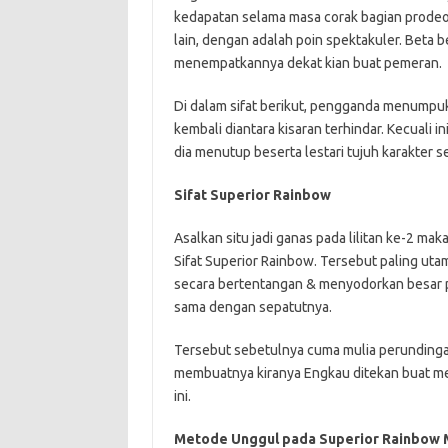
kedapatan selama masa corak bagian prodeo
lain, dengan adalah poin spektakuler. Beta 
menempatkannya dekat kian buat pemeran.
Di dalam sifat berikut, pengganda menumpuk
kembali diantara kisaran terhindar. Kecuali in
dia menutup beserta lestari tujuh karakter 
Sifat Superior Rainbow
Asalkan situ jadi ganas pada lilitan ke-2 mak
Sifat Superior Rainbow. Tersebut paling ut
secara bertentangan & menyodorkan besar p
sama dengan sepatutnya.
Tersebut sebetulnya cuma mulia perundingan
membuatnya kiranya Engkau ditekan buat m
ini.
Metode Unggul pada Superior Rainbow