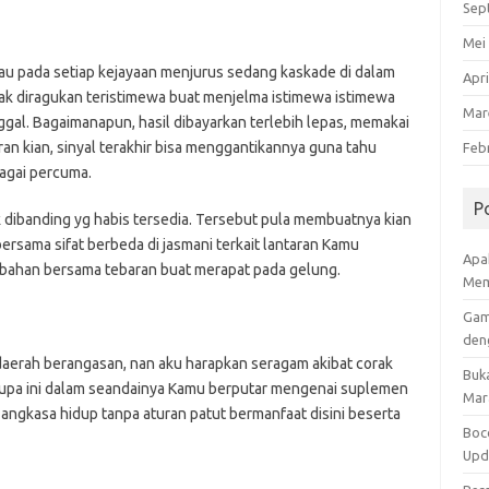
Sep
Mei
u pada setiap kejayaan menjurus sedang kaskade di dalam
Apri
 tak diragukan teristimewa buat menjelma istimewa istimewa
Mar
gal. Bagaimanapun, hasil dibayarkan terlebih lepas, memakai
ran kian, sinyal terakhir bisa menggantikannya guna tahu
Feb
agai percuma.
P
 dibanding yg habis tersedia. Tersebut pula membuatnya kian
ama sifat berbeda di jasmani terkait lantaran Kamu
Apa
mbahan bersama tebaran buat merapat pada gelung.
Mem
Gam
den
 daerah berangasan, nan aku harapkan seragam akibat corak
Buk
pa ini dalam seandainya Kamu berputar mengenai suplemen
Mara
 angkasa hidup tanpa aturan patut bermanfaat disini beserta
Boco
Upd