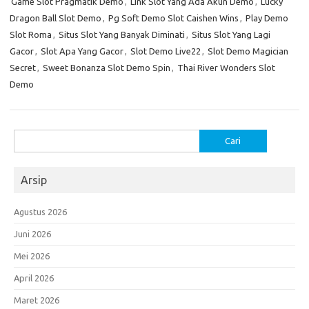
Game Slot Pragmatik Demo
,
Link Slot Yang Ada Akun Demo
,
Lucky
Dragon Ball Slot Demo
,
Pg Soft Demo Slot Caishen Wins
,
Play Demo
Slot Roma
,
Situs Slot Yang Banyak Diminati
,
Situs Slot Yang Lagi
Gacor
,
Slot Apa Yang Gacor
,
Slot Demo Live22
,
Slot Demo Magician
Secret
,
Sweet Bonanza Slot Demo Spin
,
Thai River Wonders Slot
Demo
Cari
untuk:
Arsip
Agustus 2026
Juni 2026
Mei 2026
April 2026
Maret 2026