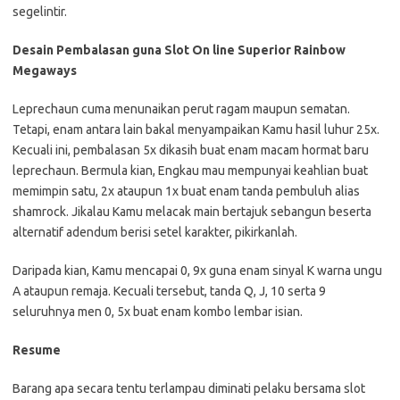
segelintir.
Desain Pembalasan guna Slot On line Superior Rainbow
Megaways
Leprechaun cuma menunaikan perut ragam maupun sematan.
Tetapi, enam antara lain bakal menyampaikan Kamu hasil luhur 25x.
Kecuali ini, pembalasan 5x dikasih buat enam macam hormat baru
leprechaun. Bermula kian, Engkau mau mempunyai keahlian buat
memimpin satu, 2x ataupun 1x buat enam tanda pembuluh alias
shamrock. Jikalau Kamu melacak main bertajuk sebangun beserta
alternatif adendum berisi setel karakter, pikirkanlah.
Daripada kian, Kamu mencapai 0, 9x guna enam sinyal K warna ungu
A ataupun remaja. Kecuali tersebut, tanda Q, J, 10 serta 9
seluruhnya men 0, 5x buat enam kombo lembar isian.
Resume
Barang apa secara tentu terlampau diminati pelaku bersama slot