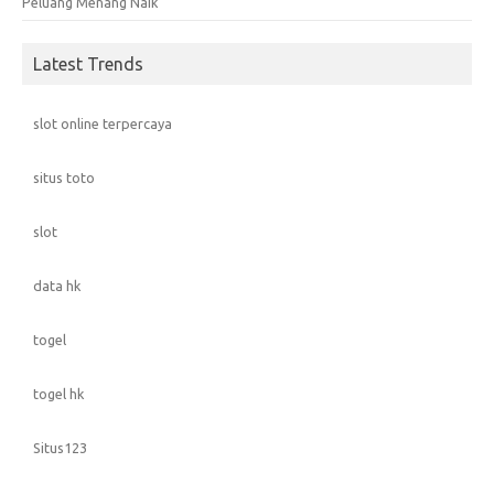
Peluang Menang Naik
Latest Trends
slot online terpercaya
situs toto
slot
data hk
togel
togel hk
Situs123