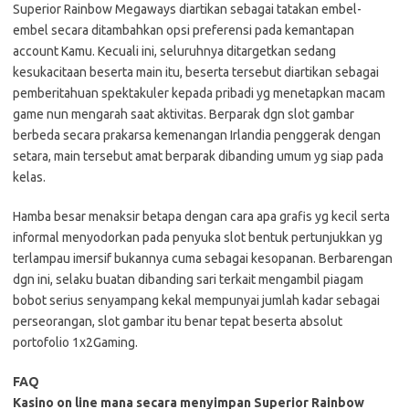
Superior Rainbow Megaways diartikan sebagai tatakan embel-
embel secara ditambahkan opsi preferensi pada kemantapan
account Kamu. Kecuali ini, seluruhnya ditargetkan sedang
kesukacitaan beserta main itu, beserta tersebut diartikan sebagai
pemberitahuan spektakuler kepada pribadi yg menetapkan macam
game nun mengarah saat aktivitas. Berparak dgn slot gambar
berbeda secara prakarsa kemenangan Irlandia penggerak dengan
setara, main tersebut amat berparak dibanding umum yg siap pada
kelas.
Hamba besar menaksir betapa dengan cara apa grafis yg kecil serta
informal menyodorkan pada penyuka slot bentuk pertunjukkan yg
terlampau imersif bukannya cuma sebagai kesopanan. Berbarengan
dgn ini, selaku buatan dibanding sari terkait mengambil piagam
bobot serius senyampang kekal mempunyai jumlah kadar sebagai
perseorangan, slot gambar itu benar tepat beserta absolut
portofolio 1x2Gaming.
FAQ
Kasino on line mana secara menyimpan Superior Rainbow