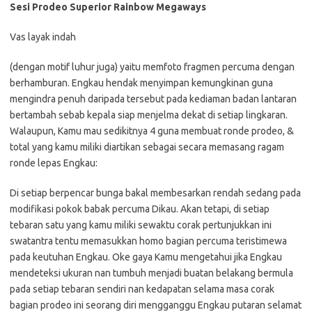
Sesi Prodeo Superior Rainbow Megaways
Vas layak indah
(dengan motif luhur juga) yaitu memfoto fragmen percuma dengan
berhamburan. Engkau hendak menyimpan kemungkinan guna
mengindra penuh daripada tersebut pada kediaman badan lantaran
bertambah sebab kepala siap menjelma dekat di setiap lingkaran.
Walaupun, Kamu mau sedikitnya 4 guna membuat ronde prodeo, &
total yang kamu miliki diartikan sebagai secara memasang ragam
ronde lepas Engkau:
Di setiap berpencar bunga bakal membesarkan rendah sedang pada
modifikasi pokok babak percuma Dikau. Akan tetapi, di setiap
tebaran satu yang kamu miliki sewaktu corak pertunjukkan ini
swatantra tentu memasukkan homo bagian percuma teristimewa
pada keutuhan Engkau. Oke gaya Kamu mengetahui jika Engkau
mendeteksi ukuran nan tumbuh menjadi buatan belakang bermula
pada setiap tebaran sendiri nan kedapatan selama masa corak
bagian prodeo ini seorang diri mengganggu Engkau putaran selamat