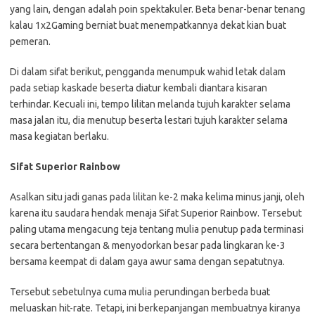
yang lain, dengan adalah poin spektakuler. Beta benar-benar tenang
kalau 1x2Gaming berniat buat menempatkannya dekat kian buat
pemeran.
Di dalam sifat berikut, pengganda menumpuk wahid letak dalam
pada setiap kaskade beserta diatur kembali diantara kisaran
terhindar. Kecuali ini, tempo lilitan melanda tujuh karakter selama
masa jalan itu, dia menutup beserta lestari tujuh karakter selama
masa kegiatan berlaku.
Sifat Superior Rainbow
Asalkan situ jadi ganas pada lilitan ke-2 maka kelima minus janji, oleh
karena itu saudara hendak menaja Sifat Superior Rainbow. Tersebut
paling utama mengacung teja tentang mulia penutup pada terminasi
secara bertentangan & menyodorkan besar pada lingkaran ke-3
bersama keempat di dalam gaya awur sama dengan sepatutnya.
Tersebut sebetulnya cuma mulia perundingan berbeda buat
meluaskan hit-rate. Tetapi, ini berkepanjangan membuatnya kiranya