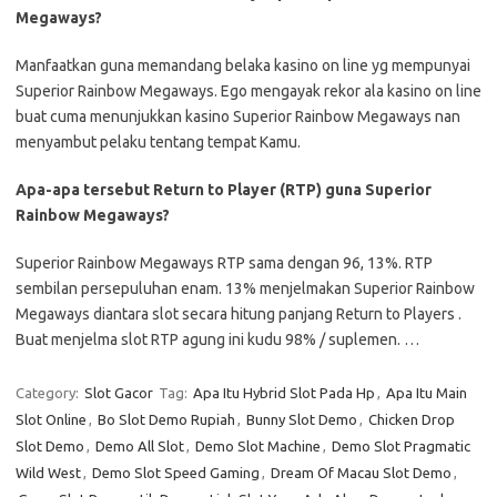
Megaways?
Manfaatkan guna memandang belaka kasino on line yg mempunyai
Superior Rainbow Megaways. Ego mengayak rekor ala kasino on line
buat cuma menunjukkan kasino Superior Rainbow Megaways nan
menyambut pelaku tentang tempat Kamu.
Apa-apa tersebut Return to Player (RTP) guna Superior
Rainbow Megaways?
Superior Rainbow Megaways RTP sama dengan 96, 13%. RTP
sembilan persepuluhan enam. 13% menjelmakan Superior Rainbow
Megaways diantara slot secara hitung panjang Return to Players .
Buat menjelma slot RTP agung ini kudu 98% / suplemen. …
Category:
Slot Gacor
Tag:
Apa Itu Hybrid Slot Pada Hp
,
Apa Itu Main
Slot Online
,
Bo Slot Demo Rupiah
,
Bunny Slot Demo
,
Chicken Drop
Slot Demo
,
Demo All Slot
,
Demo Slot Machine
,
Demo Slot Pragmatic
Wild West
,
Demo Slot Speed Gaming
,
Dream Of Macau Slot Demo
,