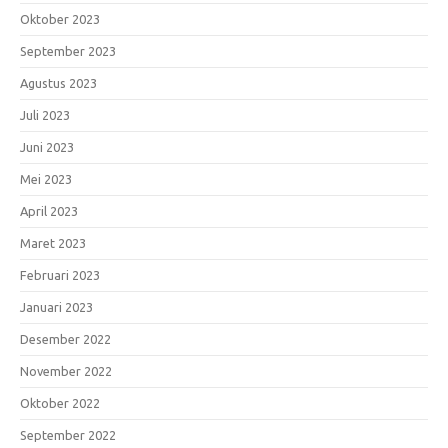
Oktober 2023
September 2023
Agustus 2023
Juli 2023
Juni 2023
Mei 2023
April 2023
Maret 2023
Februari 2023
Januari 2023
Desember 2022
November 2022
Oktober 2022
September 2022