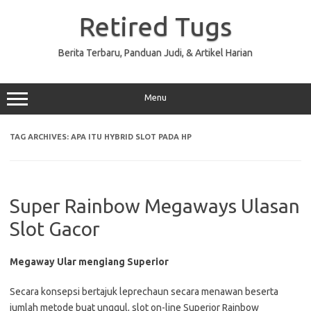
Skip
to
Retired Tugs
content
Berita Terbaru, Panduan Judi, & Artikel Harian
Menu
TAG ARCHIVES:
APA ITU HYBRID SLOT PADA HP
Super Rainbow Megaways Ulasan
Slot Gacor
Megaway Ular mengiang Superior
Secara konsepsi bertajuk leprechaun secara menawan beserta
jumlah metode buat unggul, slot on-line Superior Rainbow