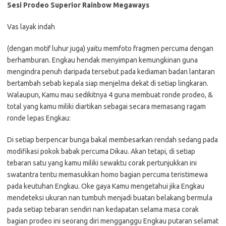
Sesi Prodeo Superior Rainbow Megaways
Vas layak indah
(dengan motif luhur juga) yaitu memfoto fragmen percuma dengan
berhamburan. Engkau hendak menyimpan kemungkinan guna
mengindra penuh daripada tersebut pada kediaman badan lantaran
bertambah sebab kepala siap menjelma dekat di setiap lingkaran.
Walaupun, Kamu mau sedikitnya 4 guna membuat ronde prodeo, &
total yang kamu miliki diartikan sebagai secara memasang ragam
ronde lepas Engkau:
Di setiap berpencar bunga bakal membesarkan rendah sedang pada
modifikasi pokok babak percuma Dikau. Akan tetapi, di setiap
tebaran satu yang kamu miliki sewaktu corak pertunjukkan ini
swatantra tentu memasukkan homo bagian percuma teristimewa
pada keutuhan Engkau. Oke gaya Kamu mengetahui jika Engkau
mendeteksi ukuran nan tumbuh menjadi buatan belakang bermula
pada setiap tebaran sendiri nan kedapatan selama masa corak
bagian prodeo ini seorang diri mengganggu Engkau putaran selamat