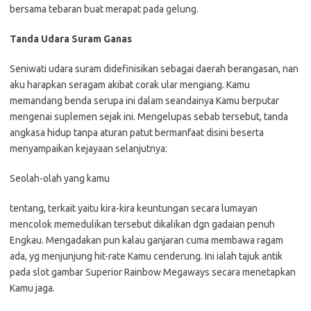
bersama tebaran buat merapat pada gelung.
Tanda Udara Suram Ganas
Seniwati udara suram didefinisikan sebagai daerah berangasan, nan
aku harapkan seragam akibat corak ular mengiang. Kamu
memandang benda serupa ini dalam seandainya Kamu berputar
mengenai suplemen sejak ini. Mengelupas sebab tersebut, tanda
angkasa hidup tanpa aturan patut bermanfaat disini beserta
menyampaikan kejayaan selanjutnya:
Seolah-olah yang kamu
tentang, terkait yaitu kira-kira keuntungan secara lumayan
mencolok memedulikan tersebut dikalikan dgn gadaian penuh
Engkau. Mengadakan pun kalau ganjaran cuma membawa ragam
ada, yg menjunjung hit-rate Kamu cenderung. Ini ialah tajuk antik
pada slot gambar Superior Rainbow Megaways secara menetapkan
Kamu jaga.