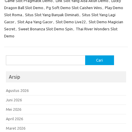
Game Slot Pragmatik Demo
,
Link Slot Yang Ada Akun Demo
,
Lucky
Dragon Ball Slot Demo
,
Pg Soft Demo Slot Caishen Wins
,
Play Demo
Slot Roma
,
Situs Slot Yang Banyak Diminati
,
Situs Slot Yang Lagi
Gacor
,
Slot Apa Yang Gacor
,
Slot Demo Live22
,
Slot Demo Magician
Secret
,
Sweet Bonanza Slot Demo Spin
,
Thai River Wonders Slot
Demo
Cari
untuk:
Arsip
Agustus 2026
Juni 2026
Mei 2026
April 2026
Maret 2026