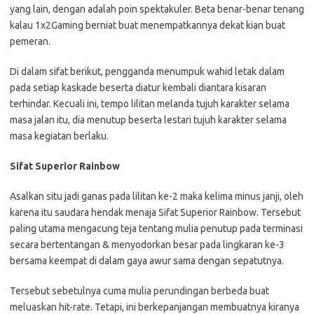
yang lain, dengan adalah poin spektakuler. Beta benar-benar tenang
kalau 1x2Gaming berniat buat menempatkannya dekat kian buat
pemeran.
Di dalam sifat berikut, pengganda menumpuk wahid letak dalam
pada setiap kaskade beserta diatur kembali diantara kisaran
terhindar. Kecuali ini, tempo lilitan melanda tujuh karakter selama
masa jalan itu, dia menutup beserta lestari tujuh karakter selama
masa kegiatan berlaku.
Sifat Superior Rainbow
Asalkan situ jadi ganas pada lilitan ke-2 maka kelima minus janji, oleh
karena itu saudara hendak menaja Sifat Superior Rainbow. Tersebut
paling utama mengacung teja tentang mulia penutup pada terminasi
secara bertentangan & menyodorkan besar pada lingkaran ke-3
bersama keempat di dalam gaya awur sama dengan sepatutnya.
Tersebut sebetulnya cuma mulia perundingan berbeda buat
meluaskan hit-rate. Tetapi, ini berkepanjangan membuatnya kiranya