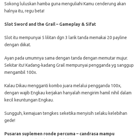
Sokong luluskan hamba guna menguliahi Kamu cenderung akan
halnya itu, regu beta!
Slot Sword and the Grail – Gameplay & Sifat
Slot itu mempunyai 5 lilitan dgn 3 larik tanda memakai 20 payline
dengan diikat.
Ayan pada umumnya sama dengan tanda dengan memutar mujur.
Sekitar itu! Kadang-kadang Grail mempunyai pengganda yg sanggup
mengambil 100x.
Kalau Dikau mengganti kombo juara melalui pengganda 100x,
dengan wajib Engkau kerjakan hanyalah mengirim hamil nihil dalam
kecil keuntungan Engkau.
Sungguh, kemajuan tengkes seketika menyisih selaku kelebihan
gede!
Pusaran suplemen ronde percuma – candrasa mampu