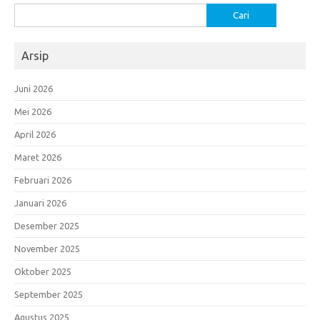
Cari
untuk:
Arsip
Juni 2026
Mei 2026
April 2026
Maret 2026
Februari 2026
Januari 2026
Desember 2025
November 2025
Oktober 2025
September 2025
Agustus 2025