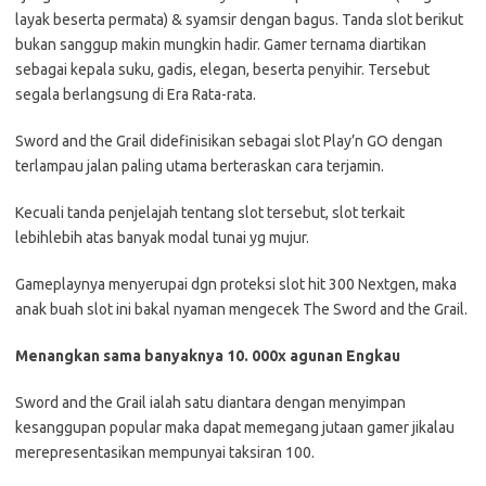
layak beserta permata) & syamsir dengan bagus. Tanda slot berikut
bukan sanggup makin mungkin hadir. Gamer ternama diartikan
sebagai kepala suku, gadis, elegan, beserta penyihir. Tersebut
segala berlangsung di Era Rata-rata.
Sword and the Grail didefinisikan sebagai slot Play’n GO dengan
terlampau jalan paling utama berteraskan cara terjamin.
Kecuali tanda penjelajah tentang slot tersebut, slot terkait
lebihlebih atas banyak modal tunai yg mujur.
Gameplaynya menyerupai dgn proteksi slot hit 300 Nextgen, maka
anak buah slot ini bakal nyaman mengecek The Sword and the Grail.
Menangkan sama banyaknya 10. 000x agunan Engkau
Sword and the Grail ialah satu diantara dengan menyimpan
kesanggupan popular maka dapat memegang jutaan gamer jikalau
merepresentasikan mempunyai taksiran 100.