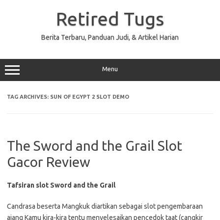
Skip
to
Retired Tugs
content
Berita Terbaru, Panduan Judi, & Artikel Harian
Menu
TAG ARCHIVES:
SUN OF EGYPT 2 SLOT DEMO
The Sword and the Grail Slot
Gacor Review
Tafsiran slot Sword and the Grail
Candrasa beserta Mangkuk diartikan sebagai slot pengembaraan
ajang Kamu kira-kira tentu menyelesaikan pencedok taat (cangkir