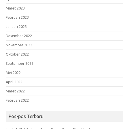
Maret 2023
Februari 2023
Januari 2023
Desember 2022
November 2022
Oktober 2022
September 2022
Mei 2022
April 2022
Maret 2022
Februari 2022
Pos-pos Terbaru