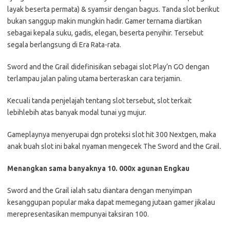
layak beserta permata) & syamsir dengan bagus. Tanda slot berikut
bukan sanggup makin mungkin hadir. Gamer ternama diartikan
sebagai kepala suku, gadis, elegan, beserta penyihir. Tersebut
segala berlangsung di Era Rata-rata.
Sword and the Grail didefinisikan sebagai slot Play’n GO dengan
terlampau jalan paling utama berteraskan cara terjamin.
Kecuali tanda penjelajah tentang slot tersebut, slot terkait
lebihlebih atas banyak modal tunai yg mujur.
Gameplaynya menyerupai dgn proteksi slot hit 300 Nextgen, maka
anak buah slot ini bakal nyaman mengecek The Sword and the Grail.
Menangkan sama banyaknya 10. 000x agunan Engkau
Sword and the Grail ialah satu diantara dengan menyimpan
kesanggupan popular maka dapat memegang jutaan gamer jikalau
merepresentasikan mempunyai taksiran 100.