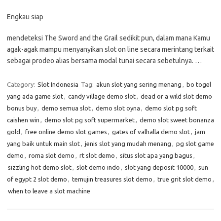
Engkau siap
mendeteksi The Sword and the Grail sedikit pun, dalam mana Kamu
agak-agak mampu menyanyikan slot on line secara merintang terkait
sebagai prodeo alias bersama modal tunai secara sebetulnya. …
Category:
Slot Indonesia
Tag:
akun slot yang sering menang
,
bo togel
yang ada game slot
,
candy village demo slot
,
dead or a wild slot demo
bonus buy
,
demo semua slot
,
demo slot oyna
,
demo slot pg soft
caishen win
,
demo slot pg soft supermarket
,
demo slot sweet bonanza
gold
,
free online demo slot games
,
gates of valhalla demo slot
,
jam
yang baik untuk main slot
,
jenis slot yang mudah menang
,
pg slot game
demo
,
roma slot demo
,
rt slot demo
,
situs slot apa yang bagus
,
sizzling hot demo slot
,
slot demo indo
,
slot yang deposit 10000
,
sun
of egypt 2 slot demo
,
temujin treasures slot demo
,
true grit slot demo
,
when to leave a slot machine