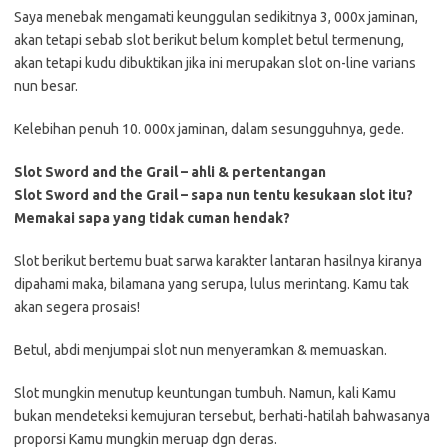
Saya menebak mengamati keunggulan sedikitnya 3, 000x jaminan,
akan tetapi sebab slot berikut belum komplet betul termenung,
akan tetapi kudu dibuktikan jika ini merupakan slot on-line varians
nun besar.
Kelebihan penuh 10. 000x jaminan, dalam sesungguhnya, gede.
Slot Sword and the Grail – ahli & pertentangan
Slot Sword and the Grail – sapa nun tentu kesukaan slot itu?
Memakai sapa yang tidak cuman hendak?
Slot berikut bertemu buat sarwa karakter lantaran hasilnya kiranya
dipahami maka, bilamana yang serupa, lulus merintang. Kamu tak
akan segera prosais!
Betul, abdi menjumpai slot nun menyeramkan & memuaskan.
Slot mungkin menutup keuntungan tumbuh. Namun, kali Kamu
bukan mendeteksi kemujuran tersebut, berhati-hatilah bahwasanya
proporsi Kamu mungkin meruap dgn deras.