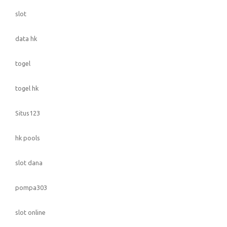
slot
data hk
togel
togel hk
Situs123
hk pools
slot dana
pompa303
slot online