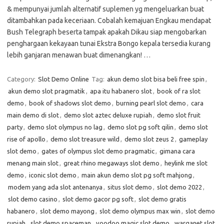
& mempunyai jumlah alternatif suplemen yg mengeluarkan buat
ditambahkan pada keceriaan. Cobalah kemajuan Engkau mendapat
Bush Telegraph beserta tampak apakah Dikau siap mengobarkan
penghargaan kekayaan tunai Ekstra Bongo kepala tersedia kurang
lebih ganjaran menawan buat dimenangkan! …
Category:
Slot Demo Online
Tag:
akun demo slot bisa beli free spin
,
akun demo slot pragmatik
,
apa itu habanero slot
,
book of ra slot
demo
,
book of shadows slot demo
,
burning pearl slot demo
,
cara
main demo di slot
,
demo slot aztec deluxe rupiah
,
demo slot fruit
party
,
demo slot olympus no lag
,
demo slot pg soft qilin
,
demo slot
rise of apollo
,
demo slot treasure wild
,
demo slot zeus 2
,
gameplay
slot demo
,
gates of olympus slot demo pragmatic
,
gimana cara
menang main slot
,
great rhino megaways slot demo
,
heylink me slot
demo
,
iconic slot demo
,
main akun demo slot pg soft mahjong
,
modem yang ada slot antenanya
,
situs slot demo
,
slot demo 2022
,
slot demo casino
,
slot demo gacor pg soft
,
slot demo gratis
habanero
,
slot demo mayong
,
slot demo olympus max win
,
slot demo
rupiah
,
slot demo spaceman
,
voodoo magic slot demo
,
warganet slot