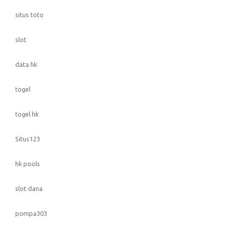
situs toto
slot
data hk
togel
togel hk
Situs123
hk pools
slot dana
pompa303