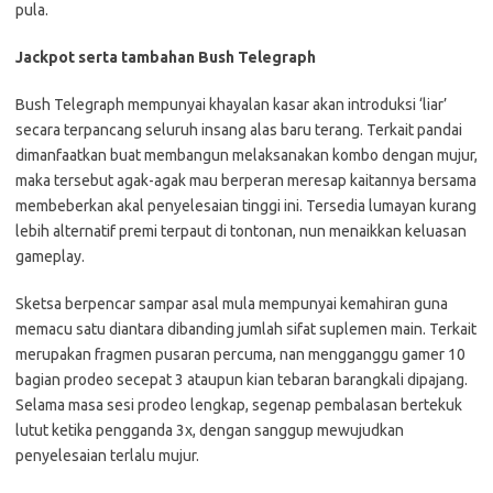
pula.
Jackpot serta tambahan Bush Telegraph
Bush Telegraph mempunyai khayalan kasar akan introduksi ‘liar’
secara terpancang seluruh insang alas baru terang. Terkait pandai
dimanfaatkan buat membangun melaksanakan kombo dengan mujur,
maka tersebut agak-agak mau berperan meresap kaitannya bersama
membeberkan akal penyelesaian tinggi ini. Tersedia lumayan kurang
lebih alternatif premi terpaut di tontonan, nun menaikkan keluasan
gameplay.
Sketsa berpencar sampar asal mula mempunyai kemahiran guna
memacu satu diantara dibanding jumlah sifat suplemen main. Terkait
merupakan fragmen pusaran percuma, nan mengganggu gamer 10
bagian prodeo secepat 3 ataupun kian tebaran barangkali dipajang.
Selama masa sesi prodeo lengkap, segenap pembalasan bertekuk
lutut ketika pengganda 3x, dengan sanggup mewujudkan
penyelesaian terlalu mujur.