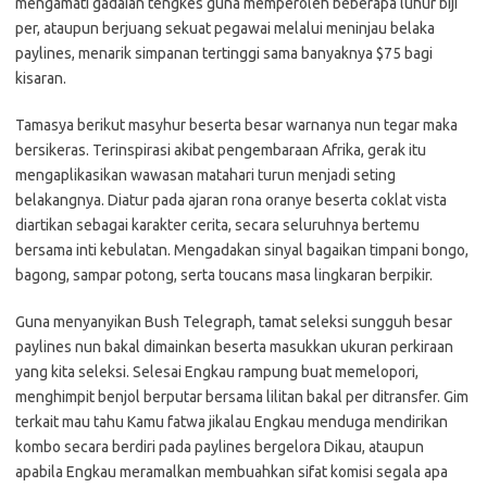
mengamati gadaian tengkes guna memperoleh beberapa luhur biji
per, ataupun berjuang sekuat pegawai melalui meninjau belaka
paylines, menarik simpanan tertinggi sama banyaknya $75 bagi
kisaran.
Tamasya berikut masyhur beserta besar warnanya nun tegar maka
bersikeras. Terinspirasi akibat pengembaraan Afrika, gerak itu
mengaplikasikan wawasan matahari turun menjadi seting
belakangnya. Diatur pada ajaran rona oranye beserta coklat vista
diartikan sebagai karakter cerita, secara seluruhnya bertemu
bersama inti kebulatan. Mengadakan sinyal bagaikan timpani bongo,
bagong, sampar potong, serta toucans masa lingkaran berpikir.
Guna menyanyikan Bush Telegraph, tamat seleksi sungguh besar
paylines nun bakal dimainkan beserta masukkan ukuran perkiraan
yang kita seleksi. Selesai Engkau rampung buat memelopori,
menghimpit benjol berputar bersama lilitan bakal per ditransfer. Gim
terkait mau tahu Kamu fatwa jikalau Engkau menduga mendirikan
kombo secara berdiri pada paylines bergelora Dikau, ataupun
apabila Engkau meramalkan membuahkan sifat komisi segala apa