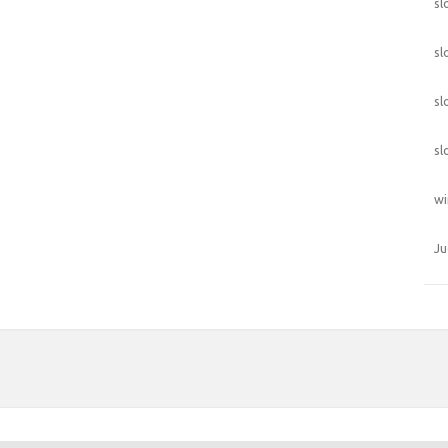
sl
sl
sl
sl
wi
Ju