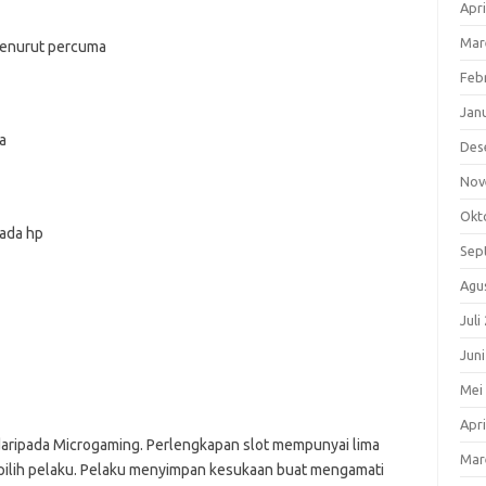
Apri
Mar
menurut percuma
Feb
Jan
a
Des
Nov
Okt
pada hp
Sep
Agu
Juli
Jun
Mei
Apri
daripada Microgaming. Perlengkapan slot mempunyai lima
Mar
dipilih pelaku. Pelaku menyimpan kesukaan buat mengamati