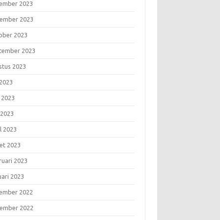
ember 2023
ember 2023
ober 2023
tember 2023
stus 2023
 2023
i 2023
 2023
l 2023
et 2023
ruari 2023
uari 2023
ember 2022
ember 2022