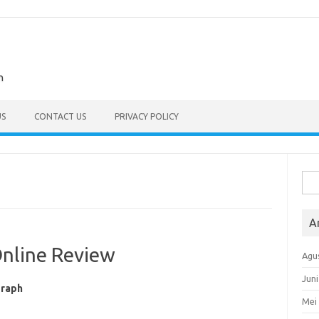
n
US
CONTACT US
PRIVACY POLICY
Cari
untu
A
Online Review
Agu
Jun
graph
Mei